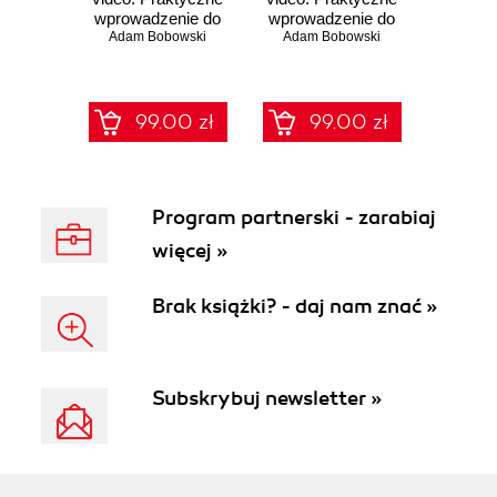
wprowadzenie do
wprowadzenie do
programowania
Adam Bobowski
programowania
Adam Bobowski
99.00 zł
99.00 zł
Program partnerski - zarabiaj
więcej »
Brak książki? - daj nam znać »
Subskrybuj newsletter »