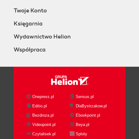
Twoje Konto
Księgarnia
Wydawnictwo Helion
Współpraca
Onepress.pl
Sensus.pl
Editio.pl
DlaBystrzakow.pl
Bezdroza.pl
Ebookpoint.pl
Videopoint.pl
Beya.pl
Czytalisek.pl
Sploty