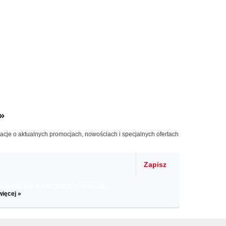
»
macje o aktualnych promocjach, nowościach i specjalnych ofertach
Zapisz
il informacje o zniżkach, promocjach
więcej »