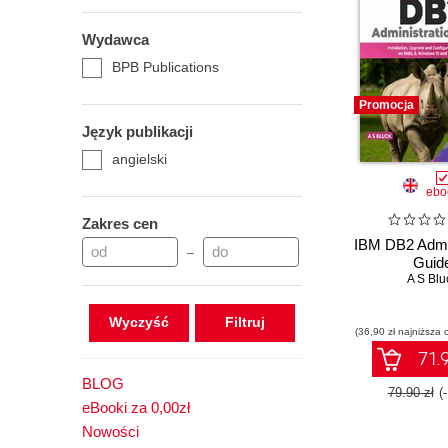
Wydawca
BPB Publications
Promocja
Język publikacji
angielski
ebo
Zakres cen
IBM DB2 Admin
–
Guid
A S Blu
Wyczyść
(36,90 zł najniższa 
71.9
BLOG
79.90 zł
(
eBooki za 0,00zł
Nowości