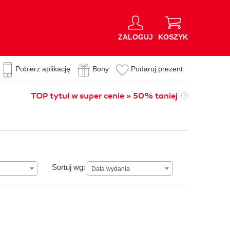
ZALOGUJ
KOSZYK
Pobierz aplikację
Bony
Podaruj prezent
TOP tytuł w super cenie » 50% taniej
Data wydania
Sortuj wg:
Data wydania