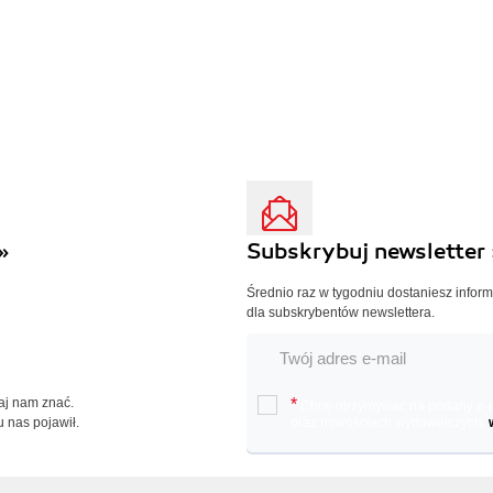
»
Subskrybuj newsletter 
Średnio raz w tygodniu dostaniesz infor
dla subskrybentów newslettera.
Daj nam znać.
*
Chcę otrzymywać na podany e-ma
u nas pojawił.
oraz nowościach wydawniczych.