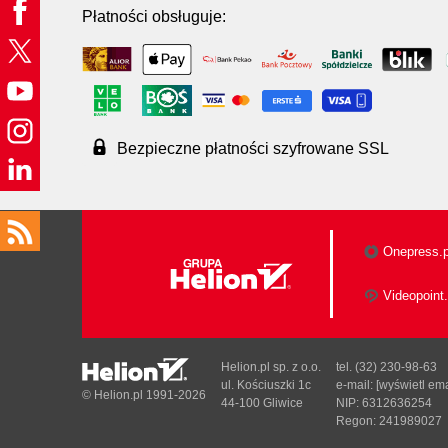
Płatności obsługuje:
Bezpieczne płatności szyfrowane SSL
Onepress.p
Videopoint.
Helion.pl sp. z o.o.
tel. (32) 230-98-63
ul. Kościuszki 1c
e-mail:
[wyświetl ema
© Helion.pl 1991-2026
44-100 Gliwice
NIP: 6312636254
Regon: 241989027