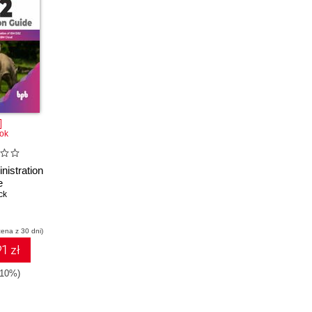
ok
istration
e
ck
cena z 30 dni)
1 zł
-10%)