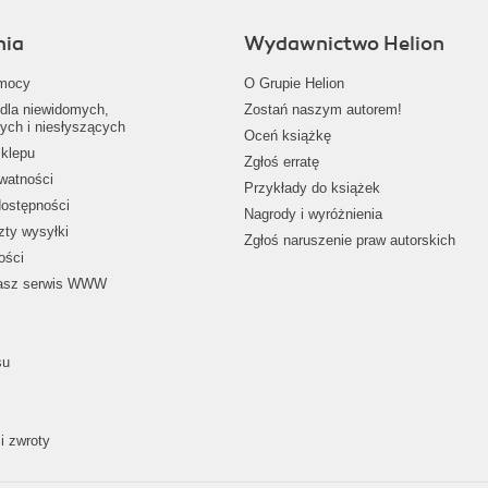
nia
Wydawnictwo Helion
mocy
O Grupie Helion
dla niewidomych,
Zostań naszym autorem!
ych i niesłyszących
Oceń książkę
klepu
Zgłoś erratę
ywatności
Przykłady do książek
dostępności
Nagrody i wyróżnienia
zty wysyłki
Zgłoś naruszenie praw autorskich
ości
nasz serwis WWW
su
i zwroty