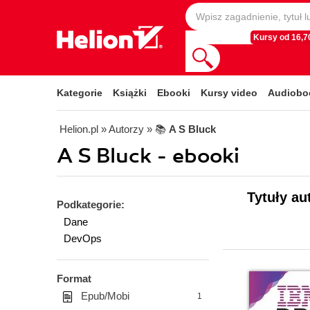
Kursy od 16,70
Kategorie
Książki
Ebooki
Kursy video
Audiobo
Helion.pl
» Autorzy
» 📚
A S Bluck
A S Bluck - ebooki
Tytuły au
Podkategorie:
Dane
DevOps
Format
Epub/Mobi
1