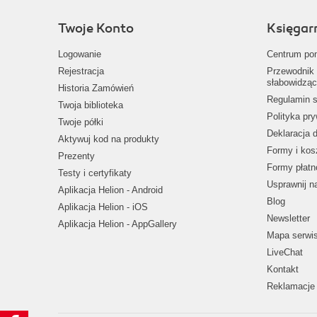
Twoje Konto
Księgar
Logowanie
Centrum po
Rejestracja
Przewodnik 
słabowidząc
Historia Zamówień
Regulamin s
Twoja biblioteka
Polityka pr
Twoje półki
Deklaracja 
Aktywuj kod na produkty
Formy i kos
Prezenty
Formy płatn
Testy i certyfikaty
Usprawnij 
Aplikacja Helion - Android
Blog
Aplikacja Helion - iOS
Newsletter
Aplikacja Helion - AppGallery
Mapa serwi
LiveChat
Kontakt
Reklamacje 