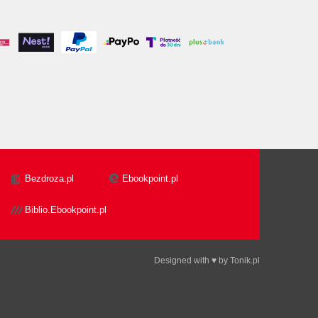
Bezdroza.pl
Ebookpoint.pl
Biblio.Ebookpoint.pl
Designed with ♥ by
Tonik.pl