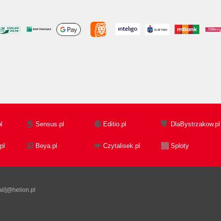
l
Sensus.pl
Editio.pl
DlaBystrzakow.pl
pl
Beya.pl
Czytalisek.pl
Sploty
il]@helion.pl