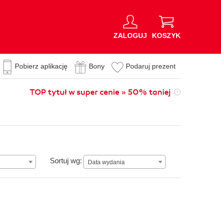
ZALOGUJ
KOSZYK
Pobierz aplikację
Bony
Podaruj prezent
TOP tytuł w super cenie » 50% taniej
Data wydania
Sortuj wg:
Data wydania