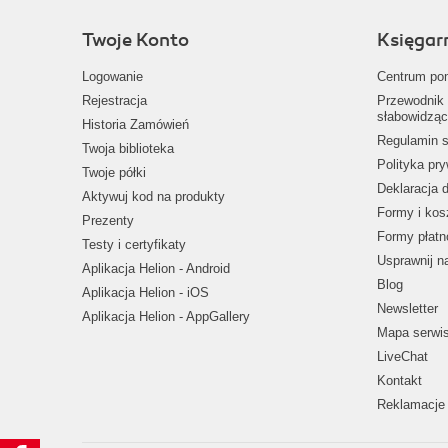
Twoje Konto
Księgar
Logowanie
Centrum po
Rejestracja
Przewodnik 
słabowidząc
Historia Zamówień
Regulamin s
Twoja biblioteka
Polityka pr
Twoje półki
Deklaracja 
Aktywuj kod na produkty
Formy i kos
Prezenty
Formy płatn
Testy i certyfikaty
Usprawnij 
Aplikacja Helion - Android
Blog
Aplikacja Helion - iOS
Newsletter
Aplikacja Helion - AppGallery
Mapa serwi
LiveChat
Kontakt
Reklamacje 