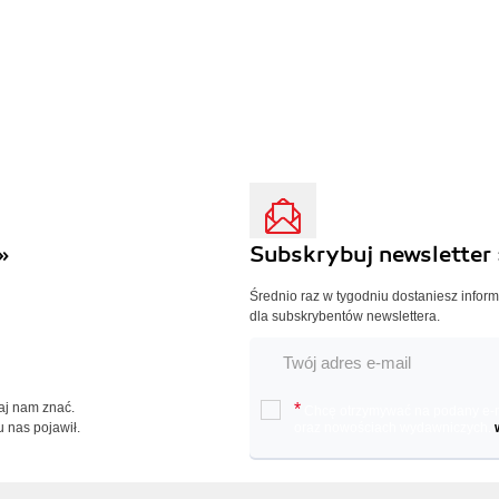
»
Subskrybuj newsletter 
Średnio raz w tygodniu dostaniesz infor
dla subskrybentów newslettera.
Daj nam znać.
*
Chcę otrzymywać na podany e-ma
u nas pojawił.
oraz nowościach wydawniczych.