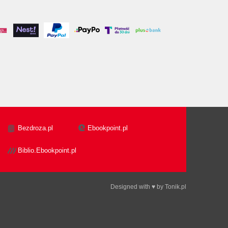
Bezdroza.pl
Ebookpoint.pl
Biblio.Ebookpoint.pl
Designed with ♥ by
Tonik.pl