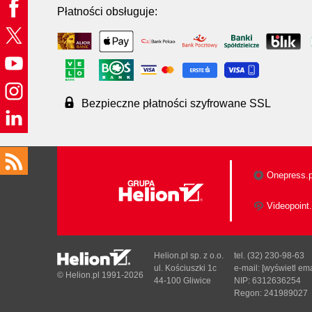
Płatności obsługuje:
Bezpieczne płatności szyfrowane SSL
Onepress.p
Videopoint.
Helion.pl sp. z o.o.
tel. (32) 230-98-63
ul. Kościuszki 1c
e-mail:
[wyświetl ema
© Helion.pl 1991-2026
44-100 Gliwice
NIP: 6312636254
Regon: 241989027