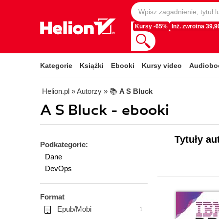
Kursy -65%
Inż. zwrotna 39,90
Kategorie
Książki
Ebooki
Kursy video
Audiobo
Helion.pl
» Autorzy
» 📚
A S Bluck
A S Bluck - ebooki
Tytuły au
Podkategorie:
Dane
DevOps
Format
Epub/Mobi
1