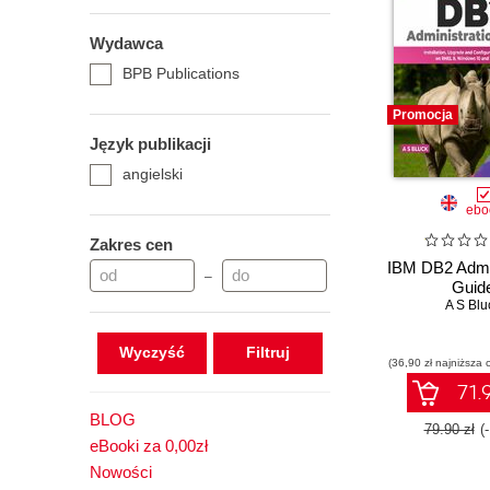
Wydawca
BPB Publications
Promocja
Język publikacji
angielski
ebo
Zakres cen
IBM DB2 Admin
–
Guid
A S Blu
Wyczyść
(36,90 zł najniższa 
71.9
BLOG
79.90 zł
(
eBooki za 0,00zł
Nowości