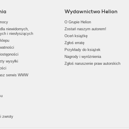
nia
Wydawnictwo Helion
mocy
O Grupie Helion
dla niewidomych,
Zostań naszym autorem!
ych i niesłyszących
Oceń książkę
klepu
Zgłoś erratę
ywatności
Przykłady do książek
dostępności
Nagrody i wyróżnienia
zty wysyłki
Zgłoś naruszenie praw autorskich
ości
nasz serwis WWW
su
i zwroty