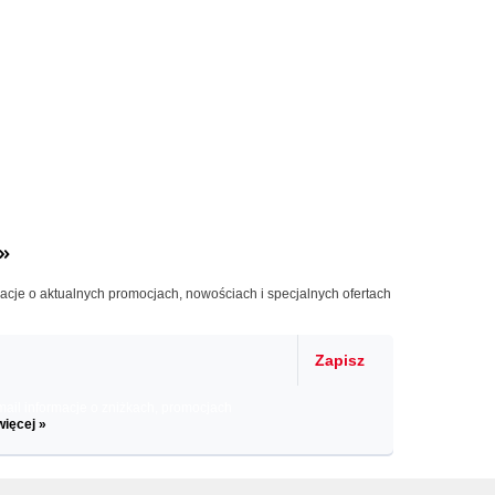
»
macje o aktualnych promocjach, nowościach i specjalnych ofertach
Zapisz
il informacje o zniżkach, promocjach
więcej »