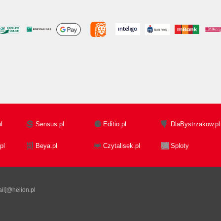
l
Sensus.pl
Editio.pl
DlaBystrzakow.pl
pl
Beya.pl
Czytalisek.pl
Sploty
il]@helion.pl