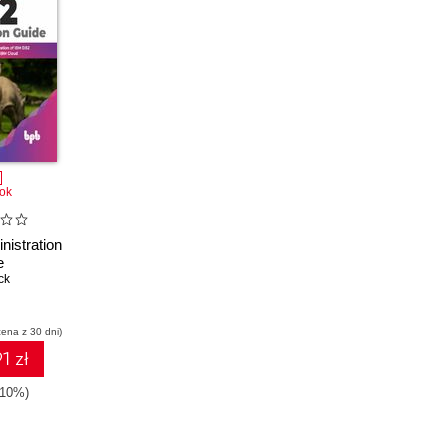
ok
istration
e
ck
cena z 30 dni)
1 zł
-10%)