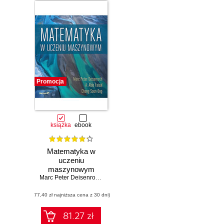
Promocja
książka
ebook
Matematyka w
uczeniu
maszynowym
Marc Peter Deisenroth
,
A. Aldo Faisal
,
Cheng Soon Ong
(77,40 zł najniższa cena z 30 dni)
81.27 zł