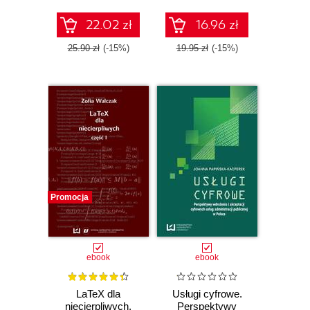
22.02 zł
16.96 zł
25.90 zł
(-15%)
19.95 zł
(-15%)
Promocja
ebook
ebook
LaTeX dla
Usługi cyfrowe.
niecierpliwych.
Perspektywy