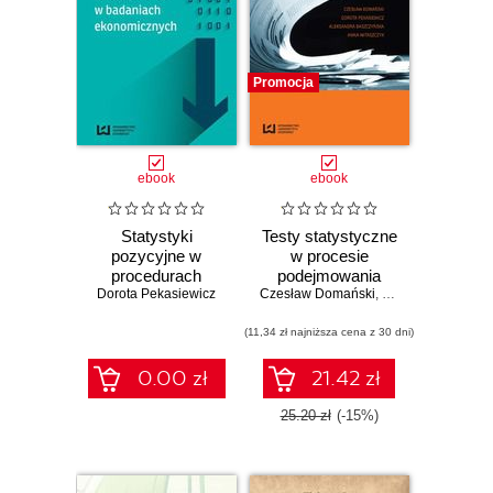
Promocja
ebook
ebook
Statystyki
Testy statystyczne
pozycyjne w
w procesie
procedurach
podejmowania
Dorota Pekasiewicz
estymacji i ich
Czesław Domański
decyzji
,
Dorota Pekasiewi
zastosowania w
badaniach
(11,34 zł najniższa cena z 30 dni)
ekonomicznych
0.00 zł
21.42 zł
25.20 zł
(-15%)