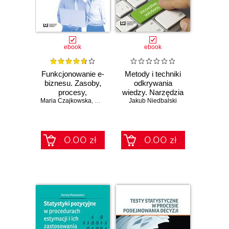
ebook
ebook
Funkcjonowanie e-
Metody i techniki
biznesu. Zasoby,
odkrywania
procesy,
wiedzy. Narzędzia
Maria Czajkowska
technologie
,
Maciej Malarski
Jakub Niedbalski
CAQDAS w
procesie analizy
danych
jakościowych
0.00 zł
0.00 zł