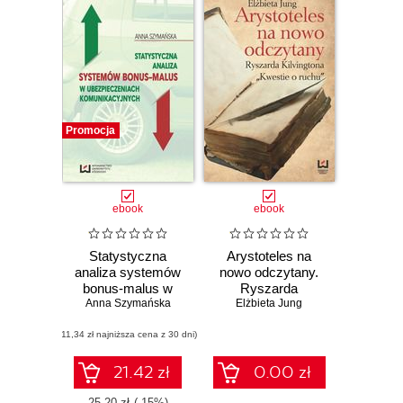
Promocja
ebook
ebook
Statystyczna
Arystoteles na
analiza systemów
nowo odczytany.
bonus-malus w
Ryszarda
ubezpieczeniach
Anna Szymańska
Elżbieta Jung
Kilvingtona
komunikacyjnych
(11,34 zł najniższa cena z 30 dni)
21.42 zł
0.00 zł
25.20 zł
(-15%)