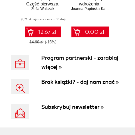
Część pierwsza.
wdrożenia i
Wydanie drugie
Zofia Walczak
akceptacji
Joanna Papińska-Kacperek
poprawione i
cyfrowych usług
(6,71 zł najniższa cena z 30 dni)
uzupełnione
administracji
publicznej w
Polsce
12.67 zł
0.00 zł
14.90 zł
(-15%)
Program partnerski - zarabiaj
więcej »
Brak książki? - daj nam znać »
Subskrybuj newsletter »