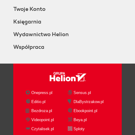
Twoje Konto
Księgarnia
Wydawnictwo Helion
Współpraca
Onepress.pl
Sensus.pl
Editio.pl
DlaBystrzakow.pl
Bezdroza.pl
Ebookpoint.pl
Videopoint.pl
Beya.pl
Czytalisek.pl
Sploty