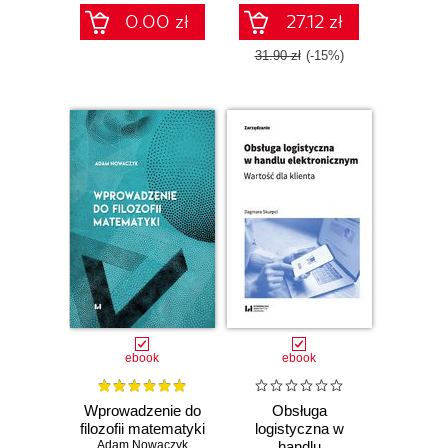
nauki, ze
0.00 zł
27.12 zł
szczególnym
uwzględnieniem
31.90 zł
(-15%)
szeroko
rozumianej
humanistyki.
ebook
ebook
Wprowadzenie do
Obsługa
filozofii matematyki
logistyczna w
Adam Nowaczyk
handlu