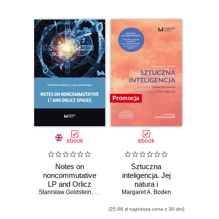
dyscyplin
uniwersyteckich i
tematyki
interdyscyplinarnej.
Obecnie
rozwijany
program
wydawniczy
Promocja
stanowi
kontynuację
bogatej oferty
starannie
ebook
ebook
opracowanych
pod względem
Notes on
Sztuczna
noncommutative
inteligencja. Jej
redakcyjnym i
LP and Orlicz
natura i
typograficznym
Stanisław Goldstein
spaces
,
Louis Labuschagne
przyszłość. Krótkie
Margaret A. Boden
publikacji z
Wprowadzenie 21
(25,66 zł najniższa cena z 30 dni)
różnych dziedzin