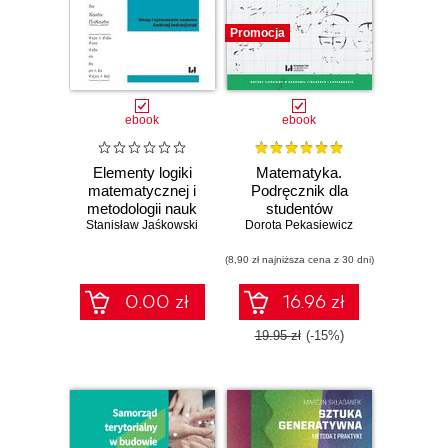
Promocja
ebook
ebook
Elementy logiki
Matematyka.
matematycznej i
Podręcznik dla
metodologii nauk
studentów
ścisłych (skrypt z
Stanisław Jaśkowski
Dorota Pekasiewicz
kierunków
wykładów)
ekonomicznych
(8,90 zł najniższa cena z 30 dni)
0.00 zł
16.96 zł
19.95 zł
(-15%)