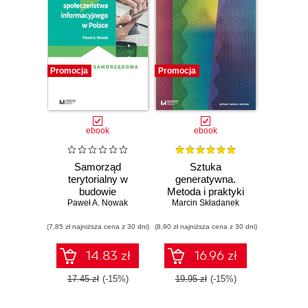
Promocja
Promocja
ebook
ebook
Samorząd
Sztuka
terytorialny w
generatywna.
budowie
Metoda i praktyki
społeczeństwa
Paweł A. Nowak
Marcin Składanek
informacyjnego w
(7,85 zł najniższa cena z 30 dni)
Polsce
(8,90 zł najniższa cena z 30 dni)
14.83 zł
16.96 zł
17.45 zł
(-15%)
19.95 zł
(-15%)