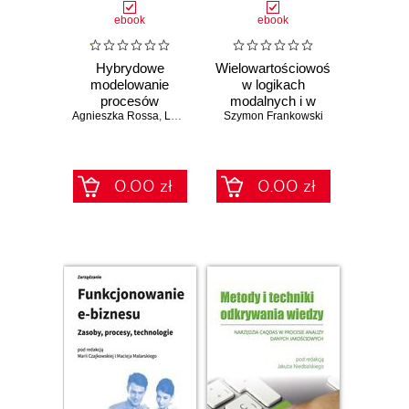
ebook
ebook
Hybrydowe
Wielowartościowość
modelowanie
w logikach
procesów
modalnych i w
Agnieszka Rossa
demograficznych z
,
Lesław Socha
Szymon Frankowski
,
Andrzej Szymański
lingwistyce
wykorzystaniem
formalnej
rozmytych
przyłączających
układów
0.00 zł
0.00 zł
dynamicznych