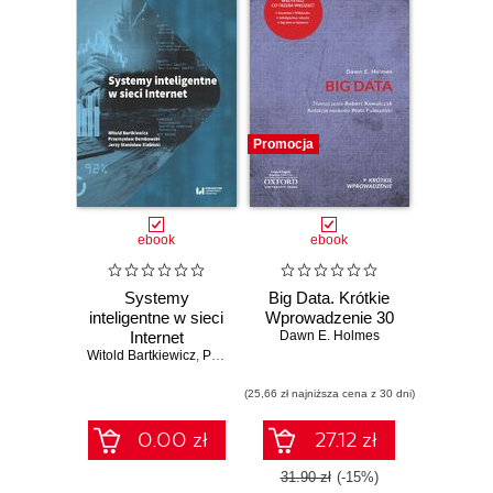
Łódzkiego.
Autorami
publikowanych
prac są przede
wszystkim
Promocja
pracownicy
naukowi uczelni,
ale również
ebook
ebook
wybitni znawcy
przedmiotu z
innych ośrodków
Systemy
Big Data. Krótkie
inteligentne w sieci
Wprowadzenie 30
w kraju i za
Internet
Dawn E. Holmes
granicą, natomiast
Witold Bartkiewicz
,
Przemysław Dembowski
,
Jerzy Stanisław Zielińs
problematyka
(25,66 zł najniższa cena z 30 dni)
publikacji
skupiona jest
0.00 zł
27.12 zł
wokół
31.90 zł
(-15%)
podstawowych