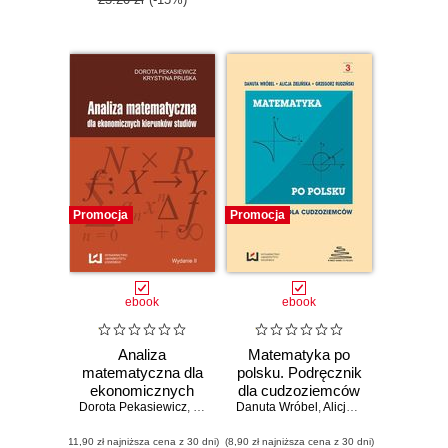
Promocja
Promocja
ebook
ebook
Analiza
Matematyka po
matematyczna dla
polsku. Podręcznik
ekonomicznych
dla cudzoziemców
Dorota Pekasiewicz
kierunków studiów
,
Krystyna Pruska
Danuta Wróbel
,
Alicja Zielińska
,
Grzego
(11,90 zł najniższa cena z 30 dni)
(8,90 zł najniższa cena z 30 dni)