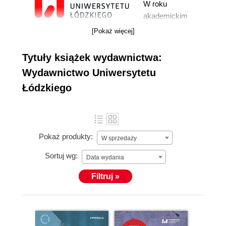
W roku
akademickim
1972/73 powołano
[Pokaż więcej]
w Uniwersytecie
Łódzkim Dział
więcej »
Tytuły książek wydawnictwa:
Wydawnictw,
Wydawnictwo Uniwersytetu
którego zadaniem
Łódzkiego
miało być
opracowywanie i
edycja
uczelnianych prac
Pokaż produkty:
naukowych,
W sprzedaży
dydaktycznych i
Sortuj wg:
Data wydania
informacyjnych.
W 1984 r. Dział
Filtruj »
został
przekształcony w
Wydawnictwo
Uniwersytetu