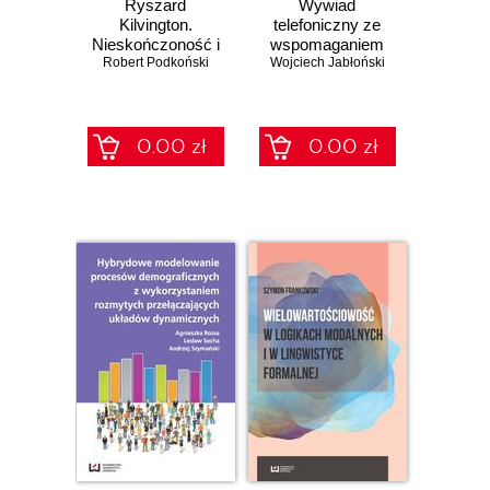
Ryszard
Wywiad
Kilvington.
telefoniczny ze
Nieskończoność i
wspomaganiem
Robert Podkoński
geometria
Wojciech Jabłoński
komputerowym
(CATI). Działania
ankieterskie w call
centers
0.00 zł
0.00 zł