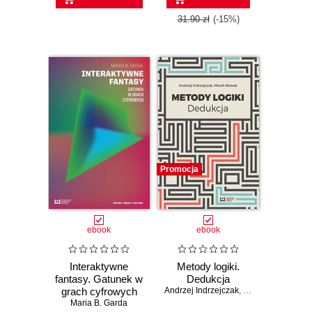
31.90 zł
(-15%)
Promocja
ebook
ebook
Interaktywne
Metody logiki.
fantasy. Gatunek w
Dedukcja
grach cyfrowych
Andrzej Indrzejczak
,
Marek Nowak
Maria B. Garda