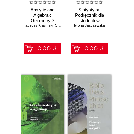
Analytic and
Statystyka.
Algebraic
Podręcznik dla
Geometry 3
studentów
Tadeusz Krasiński
,
Stanisław Spodzieja
turystyki i rekreacji
Iwona Jażdżewska
0.00 zł
0.00 zł