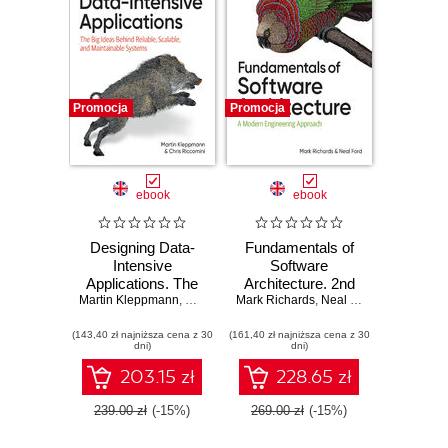
Promocja
Promocja
ebook
ebook
Designing Data-
Fundamentals of
Intensive
Software
Applications. The
Architecture. 2nd
Martin Kleppmann
Big Ideas Behind
,
Chris Riccomini
Mark Richards
Edition
,
Neal Ford
Reliable, Scalable,
(143,40 zł najniższa cena z 30
and Maintainable
(161,40 zł najniższa cena z 30
dni)
dni)
Systems. 2nd
Edition
203.15 zł
228.65 zł
239.00 zł
(-15%)
269.00 zł
(-15%)