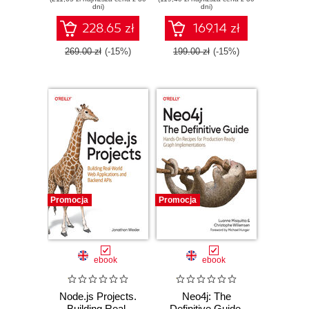
dni)
dni)
228.65 zł
169.14 zł
269.00 zł
(-15%)
199.00 zł
(-15%)
Promocja
Promocja
ebook
ebook
Node.js Projects.
Neo4j: The
Building Real-
Definitive Guide.