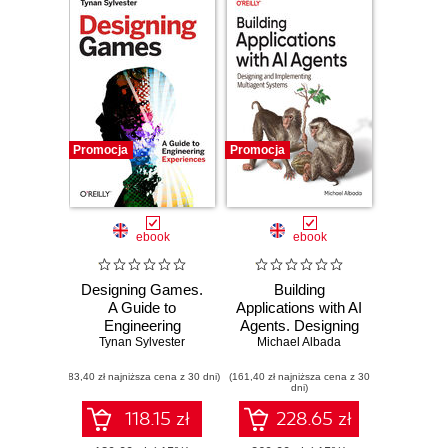
Promocja
Promocja
ebook
ebook
Designing Games.
Building
A Guide to
Applications with AI
Engineering
Agents. Designing
Tynan Sylvester
Experiences
and Implementing
Michael Albada
Multiagent
(83,40 zł najniższa cena z 30 dni)
(161,40 zł najniższa cena z 30
Systems
dni)
118.15 zł
228.65 zł