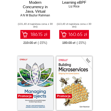
Modern
Learning eBPF
Concurrency in
Liz Rice
Java. Virtual
A N M Bazlur Rahman
Threads,
Structured
(131,40 zł najniższa cena z 30
Concurrency, and
(113,40 zł najniższa cena z 30
dni)
dni)
Beyond
186.15 zł
160.65 zł
219.00 zł
(-15%)
189.00 zł
(-15%)
Promocja
Promocja