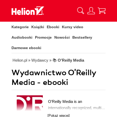
Kategorie
Książki
Ebooki
Kursy video
Audiobooki
Promocje
Nowości
Bestsellery
Darmowe ebooki
Helion.pl
» Wydawcy
» 📚
O'Reilly Media
Wydawnictwo O'Reilly
Media - ebooki
O’Reilly Media is an
internationally recognized, multi-
faceted media company that has
[Pokaż więcej]