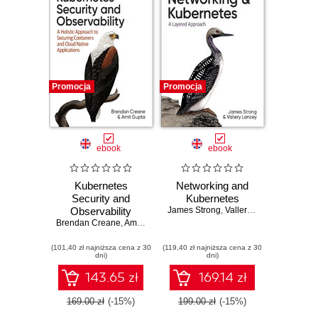
Promocja
Promocja
ebook
ebook
Kubernetes
Networking and
Security and
Kubernetes
Observability
James Strong
,
Vallery Lancey
Brendan Creane
,
Amit Gupta
(101,40 zł najniższa cena z 30
(119,40 zł najniższa cena z 30
dni)
dni)
143.65 zł
169.14 zł
169.00 zł
(-15%)
199.00 zł
(-15%)