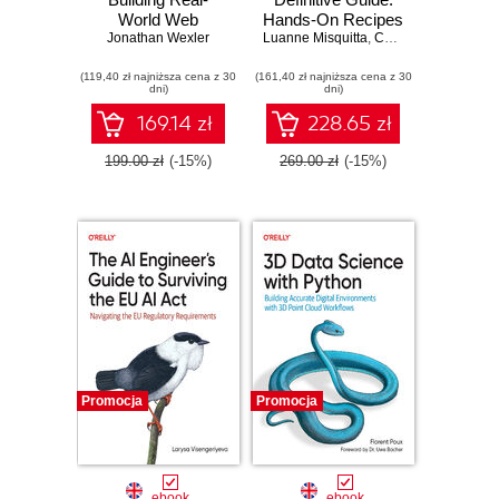
World Web
Hands-On Recipes
Applications and
Jonathan Wexler
Luanne Misquitta
for Production-
,
Christophe Willemsen
Backend APIs
Ready Graph
(119,40 zł najniższa cena z 30
(161,40 zł najniższa cena z 30
Implementations
dni)
dni)
169.14 zł
228.65 zł
199.00 zł
(-15%)
269.00 zł
(-15%)
Promocja
Promocja
ebook
ebook