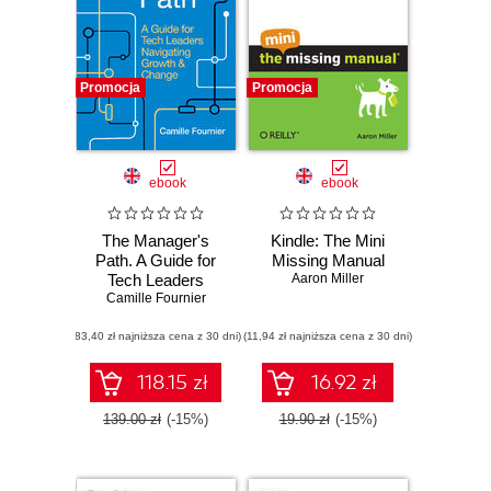
Promocja
Promocja
ebook
ebook
The Manager's
Kindle: The Mini
Path. A Guide for
Missing Manual
Tech Leaders
Aaron Miller
Navigating Growth
Camille Fournier
and Change
(83,40 zł najniższa cena z 30 dni)
(11,94 zł najniższa cena z 30 dni)
118.15 zł
16.92 zł
139.00 zł
(-15%)
19.90 zł
(-15%)