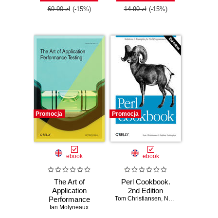
69.90 zł
(-15%)
14.90 zł
(-15%)
Promocja
Promocja
ebook
ebook
The Art of
Perl Cookbook.
Application
2nd Edition
Performance
Tom Christiansen
,
Nathan Torkington
Testing. Help for
Ian Molyneaux
Programmers and