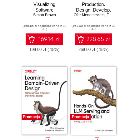
Visualizing
Production.
Software
Design, Develop,
Architecture
Simon Brown
Ofer Mendelevitch
and Deploy
,
Forrest Sheng Bao
Production-Ready
(160,65 zł najniższa cena z 30
(161,40 zł najniższa cena z 30
RAG Applications
dni)
dni)
169.14 zł
228.65 zł
199.00 zł
(-15%)
269.00 zł
(-15%)
Promocja
Promocja