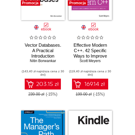
Promocja
Promocja
ebook
ebook
Vector Databases.
Effective Modern
A Practical
C++. 42 Specific
Introduction
Ways to Improve
Nitin Borwankar
Your Use of C++11
Scott Meyers
and C++14
(143,40 zł najniższa cena z 30
(119,40 zł najniższa cena z 30
dni)
dni)
203.15 zł
169.14 zł
239.00 zł
(-15%)
199.00 zł
(-15%)