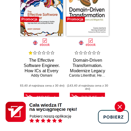
Promocja
Promocja
ebook
ebook
The Effective
Domain-Driven
Software Engineer.
Transformation.
How ICs at Every
Modernize Legacy
Addy Osmani
Level Can
Carola Lilienthal
Systems and
,
Henning Schwentner
Leverage AI,
Mitigate Risk
(83,40 zł najniższa cena z 30 dni)
Prioritize High-
(143,40 zł najniższa cena z 30
dni)
Value Work, and
Lead Beyond Their
118.15 zł
203.15 zł
Role
139.00 zł
(-15%)
239.00 zł
(-15%)