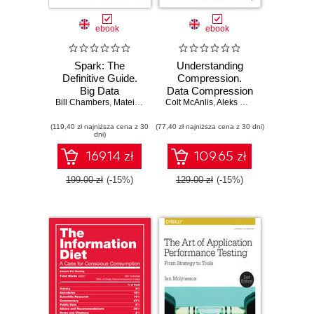
ebook
ebook
Spark: The
Understanding
Definitive Guide.
Compression.
Big Data
Data Compression
Bill Chambers
Processing Made
,
Matei Zaharia
Colt McAnlis
for Modern
,
Aleks Haecky
Simple
Developers
(119,40 zł najniższa cena z 30
(77,40 zł najniższa cena z 30 dni)
dni)
169.14 zł
109.65 zł
199.00 zł
(-15%)
129.00 zł
(-15%)