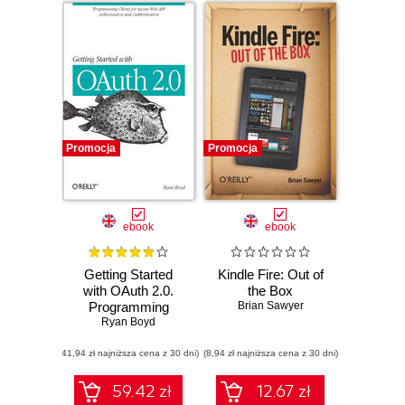
Promocja
Promocja
ebook
ebook
Getting Started
Kindle Fire: Out of
with OAuth 2.0.
the Box
Programming
Brian Sawyer
Clients for Secure
Ryan Boyd
Web API
(41,94 zł najniższa cena z 30 dni)
Authorization and
(8,94 zł najniższa cena z 30 dni)
Authentication
59.42 zł
12.67 zł