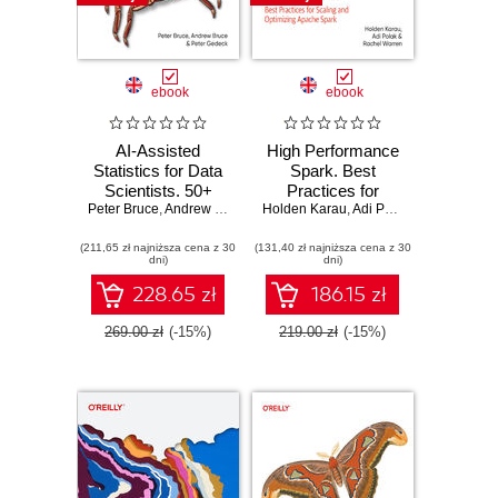
ebook
ebook
AI-Assisted
High Performance
Statistics for Data
Spark. Best
Scientists. 50+
Practices for
Peter Bruce
Essential
,
Andrew Bruce
,
Peter Gedeck
Holden Karau
Scaling and
,
Adi Polak
,
Rachel Warr
Concepts Using R
Optimizing Apache
(211,65 zł najniższa cena z 30
and Python. 3rd
(131,40 zł najniższa cena z 30
Spark. 2nd Edition
dni)
dni)
Edition
228.65 zł
186.15 zł
269.00 zł
(-15%)
219.00 zł
(-15%)