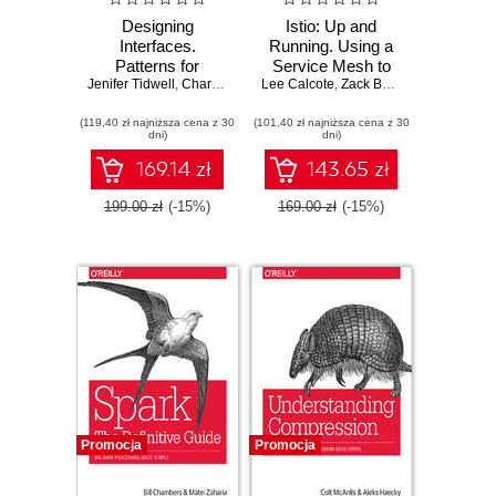
Designing
Istio: Up and
Interfaces.
Running. Using a
Patterns for
Service Mesh to
Jenifer Tidwell
Effective
,
Charles Brewer
Lee Calcote
Connect, Secure,
,
Aynne Valencia
,
Zack Butcher
Interaction Design.
Control, and
(119,40 zł najniższa cena z 30
3rd Edition
(101,40 zł najniższa cena z 30
Observe
dni)
dni)
169.14 zł
143.65 zł
199.00 zł
(-15%)
169.00 zł
(-15%)
Promocja
Promocja