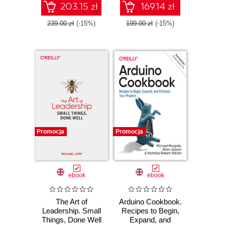
203.15 zł
169.14 zł
239.00 zł
(-15%)
199.00 zł
(-15%)
Promocja
Promocja
ebook
ebook
The Art of
Arduino Cookbook.
Leadership. Small
Recipes to Begin,
Things, Done Well
Expand, and