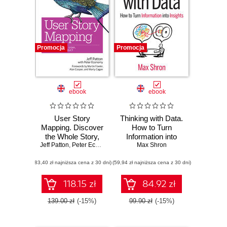
Promocja
Promocja
ebook
ebook
User Story
Thinking with Data.
Mapping. Discover
How to Turn
the Whole Story,
Information into
Jeff Patton
Build the Right
,
Peter Economy
Max Shron
Insights
Product
(83,40 zł najniższa cena z 30 dni)
(59,94 zł najniższa cena z 30 dni)
118.15 zł
84.92 zł
139.00 zł
(-15%)
99.90 zł
(-15%)