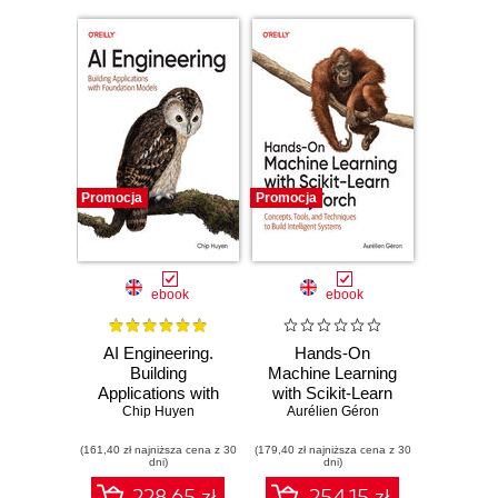
Promocja
Promocja
ebook
ebook
AI Engineering.
Hands-On
Building
Machine Learning
Applications with
with Scikit-Learn
Foundation Models
Chip Huyen
and PyTorch.
Aurélien Géron
Concepts, Tools,
(161,40 zł najniższa cena z 30
(179,40 zł najniższa cena z 30
and Techniques to
dni)
dni)
Build Intelligent
Systems
228.65 zł
254.15 zł