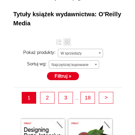
played a seminal role in the
Internet revolution. Through its books, events, online
Tytuły książek wydawnictwa: O'Reilly
training courses, webcasts, and evangelism, O’Reilly
Media
has educated a generation of technologists and
entrepreneurs and shaped the dialogue about the future
direction of the industry. The company has played an
enormous role in the evolution and adoption of the
Pokaż produkty:
W sprzedaży
World Wide Web, open source software, big data, and
the Maker movement.
Sortuj wg:
Najczęściej kupowane
Filtruj »
1
2
3
18
>
...