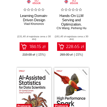
ebook
ebook
Learning Domain-
Hands-On LLM
Driven Design
Serving and
Vlad Khononov
Optimization.
Chi Wang
Hosting LLMs at
,
Peiheng Hu
Scale
(131,40 zł najniższa cena z 30
(161,40 zł najniższa cena z 30
dni)
dni)
186.15 zł
228.65 zł
219.00 zł
(-15%)
269.00 zł
(-15%)
Promocja
Promocja