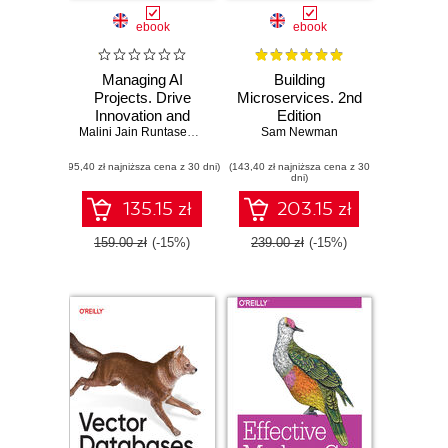
ebook
ebook
Managing AI
Building
Projects. Drive
Microservices. 2nd
Innovation and
Edition
Successfully
Malini Jain Runtasewee
,
Adrián González Sánchez
Sam Newman
Navigate the Full AI
(95,40 zł najniższa cena z 30 dni)
Project Lifecycle
(143,40 zł najniższa cena z 30
dni)
135.15 zł
203.15 zł
159.00 zł
(-15%)
239.00 zł
(-15%)