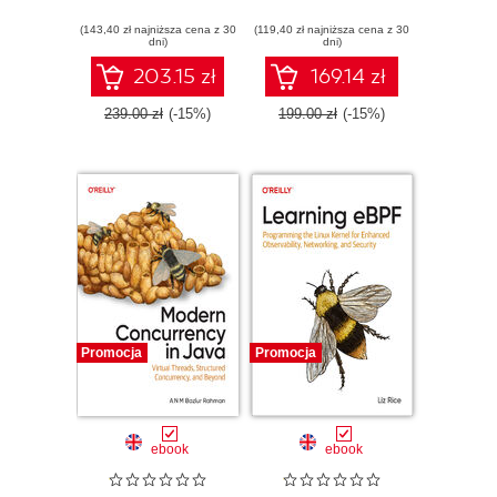
Models
(143,40 zł najniższa cena z 30
(119,40 zł najniższa cena z 30
dni)
dni)
203.15 zł
169.14 zł
239.00 zł
(-15%)
199.00 zł
(-15%)
Promocja
Promocja
ebook
ebook