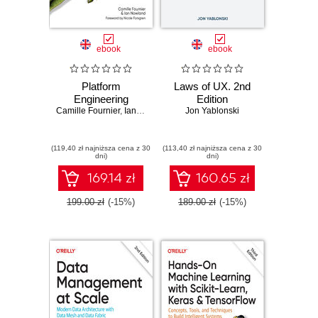
ebook
ebook
Platform
Laws of UX. 2nd
Engineering
Edition
Camille Fournier
,
Ian Nowland
Jon Yablonski
(119,40 zł najniższa cena z 30
(113,40 zł najniższa cena z 30
dni)
dni)
169.14 zł
160.65 zł
199.00 zł
(-15%)
189.00 zł
(-15%)