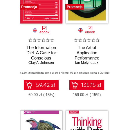
Promocja
Promocja
ebook
ebook
The Information
The Art of
Diet. A Case for
Application
Conscious
Performance
Comsumption
Clay A. Johnson
Testing. From
Ian Molyneaux
Strategy to Tools.
(41,94 zł najniższa cena z 30 dni)
(95,40 zł najniższa cena z 30 dni)
2nd Edition
59.42 zł
135.15 zł
69.90 zł
(-15%)
159.00 zł
(-15%)