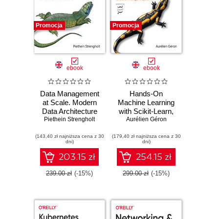
Promocja
Promocja
ebook
ebook
Data Management
Hands-On
at Scale. Modern
Machine Learning
Data Architecture
with Scikit-Learn,
Piethein Strengholt
with Data Mesh
Aurélien Géron
Keras, and
and Data Fabric.
TensorFlow. 3rd
(143,40 zł najniższa cena z 30
2nd Edition
(179,40 zł najniższa cena z 30
Edition
dni)
dni)
203.15 zł
254.15 zł
239.00 zł
(-15%)
299.00 zł
(-15%)