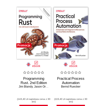
Promocja
Promocja
ebook
ebook
Programming
Practical Process
Rust. 2nd Edition
Automation
Jim Blandy
,
Jason Orendorff
,
Leonora F . S. Tindall
Bernd Ruecker
(143,40 zł najniższa cena z 30
(119,40 zł najniższa cena z 30
dni)
dni)