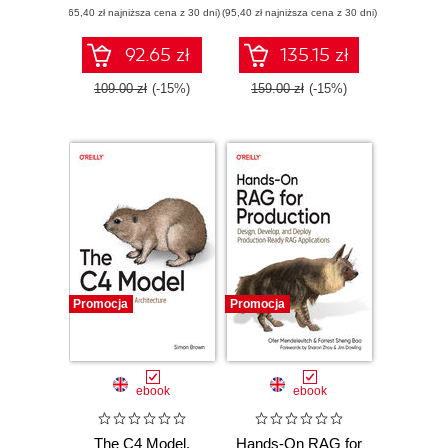
(65,40 zł najniższa cena z 30 dni)
Quality Assurance
(95,40 zł najniższa cena z 30 dni)
92.65 zł
135.15 zł
109.00 zł
(-15%)
159.00 zł
(-15%)
Promocja
Promocja
ebook
ebook
The C4 Model.
Hands-On RAG for