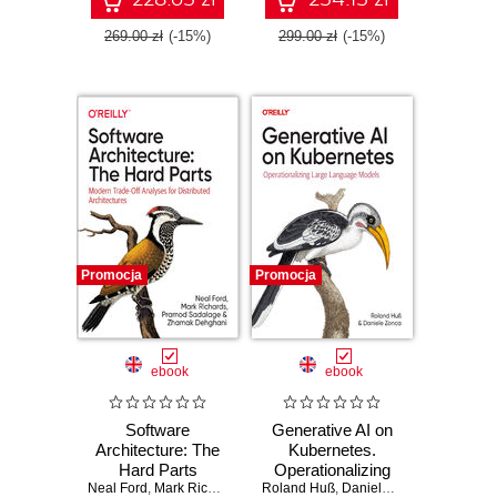
269.00 zł
(-15%)
299.00 zł
(-15%)
Promocja
Promocja
ebook
ebook
Software
Generative AI on
Architecture: The
Kubernetes.
Hard Parts
Operationalizing
Neal Ford
,
Mark Richards
,
Pramod Sadalage
Roland Huß
Large Language
,
Daniele Zonca