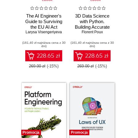
The AI Engineer's
3D Data Science
Guide to Surviving
with Python.
the EU AI Act
Building Accurate
Larysa Visengeriyeva
Florent Poux
Digital
Environments with
(161,40 zł najniższa cena z 30
(161,40 zł najniższa cena z 30
3D Point Cloud
dni)
dni)
Workflows
228.65 zł
228.65 zł
269.00 zł
(-15%)
269.00 zł
(-15%)
Promocja
Promocja