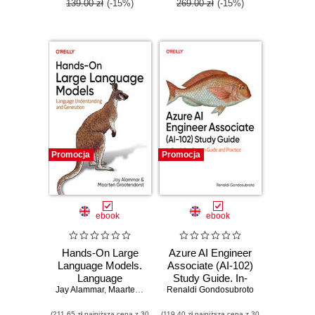
139.00 zł
(-15%)
269.00 zł
(-15%)
Promocja
Promocja
ebook
ebook
Hands-On Large
Azure AI Engineer
Language Models.
Associate (AI-102)
Language
Study Guide. In-
Jay Alammar
Understanding and
,
Maarten Grootendorst
Renaldi Gondosubroto
Depth Certification
Generation
Guide and Practice
(211,65 zł najniższa cena z 30
(119,40 zł najniższa cena z 30