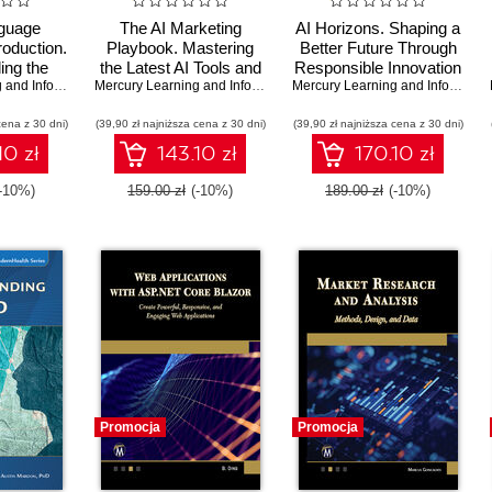
guage
The AI Marketing
AI Horizons. Shaping a
roduction.
Playbook. Mastering
Better Future Through
ing the
the Latest AI Tools and
Responsible Innovation
ls and
Mercury Learning and Information
,
Oswald Campesato
Techniques for Next-
Mercury Learning and Information
,
Mark Lamplugh
and Human
Mercury Learning and Information
ns of
Gen Marketing
Collaboration
cena z 30 dni)
ve AI
(39,90 zł najniższa cena z 30 dni)
Success
(39,90 zł najniższa cena z 30 dni)
10 zł
143.10 zł
170.10 zł
(-10%)
159.00 zł
(-10%)
189.00 zł
(-10%)
Promocja
Promocja