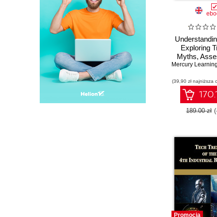
ebo
Understandi
Exploring 
Myths, Asse
and Reco
(39,90 zł najniższa 
170.
189.00 zł
Promocja