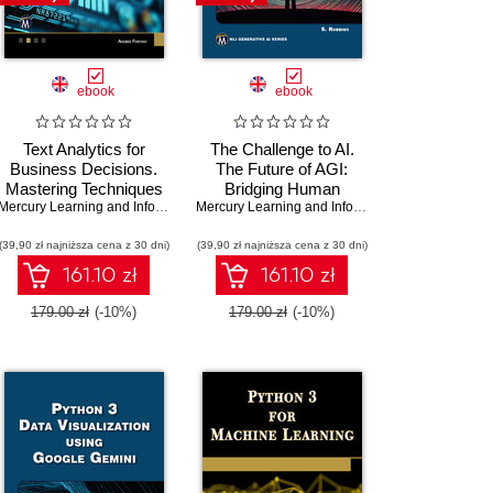
ebook
ebook
Text Analytics for
The Challenge to AI.
Business Decisions.
The Future of AGI:
Mastering Techniques
Bridging Human
,
Oswald Campesato
for Insightful Data
Mercury Learning and Information
,
Cognition and Artificial
Andres Fortino
Mercury Learning and Information
,
Stephen Robb
Interpretation through a
Intelligence
(39,90 zł najniższa cena z 30 dni)
Case Study Approach
(39,90 zł najniższa cena z 30 dni)
161.10 zł
161.10 zł
179.00 zł
(-10%)
179.00 zł
(-10%)