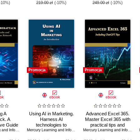
-10%)
219.00 zł
(-10%)
249.00 zł
(-10%)
Promocja
Promocja
ok
ebook
ebook
ng A
Using AI in Marketing.
Advanced Excel 365.
ck. A
Harness AI
Master Excel 365 with
ve Guide
technologies to
practical tips and
urity for
Mercury Learning and Information
,
Todd G. Shipley
transform marketing
,
Art Bowker
Mercury Learning and Information
,
Greg Kihlström
advanced AI
Mercury Learning and Information
 and
strategies and results
integrations