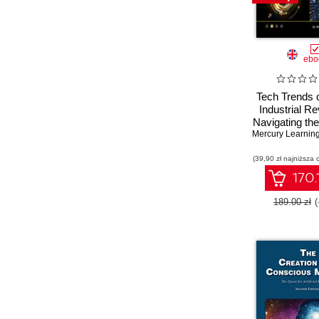
ebo
Tech Trends o
Industrial Re
Navigating the
Technology in
(39,90 zł najniższa 
170.
189.00 zł