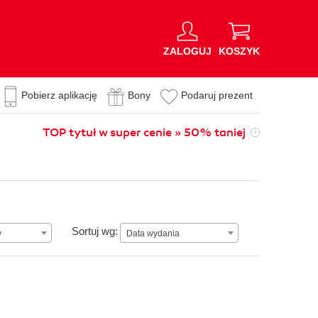
ZALOGUJ
KOSZYK
Pobierz aplikację
Bony
Podaruj prezent
TOP tytuł w super cenie » 50% taniej
Data wydania
Sortuj wg:
y
Data wydania