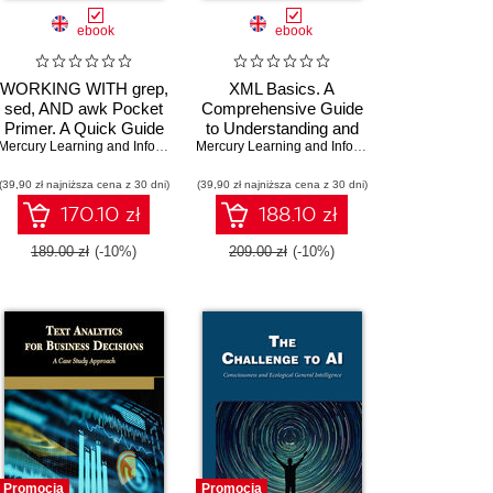
ebook
ebook
WORKING WITH grep,
XML Basics. A
sed, AND awk Pocket
Comprehensive Guide
Primer. A Quick Guide
to Understanding and
,
to Mastering Powerful
Marcus Goncalves
Mercury Learning and Information
,
Oswald Campesato
Implementing XML
Mercury Learning and Information
,
S. Banzal
Command Line Tools
(39,90 zł najniższa cena z 30 dni)
(39,90 zł najniższa cena z 30 dni)
170.10 zł
188.10 zł
189.00 zł
(-10%)
209.00 zł
(-10%)
Promocja
Promocja