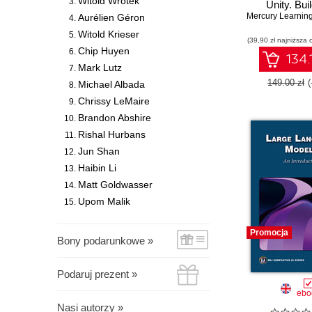
Witold Wrotek
Unity. Bui
optimiz
Aurélien Géron
applications w
Witold Krieser
(39,90 zł najniższa 
ARKit, and
Chip Huyen
134.
Mark Lutz
149.00 zł
Michael Albada
Chrissy LeMaire
Brandon Abshire
Rishal Hurbans
Jun Shan
Haibin Li
Matt Goldwasser
Upom Malik
Promocja
Bony podarunkowe »
Podaruj prezent »
ebo
Nasi autorzy »