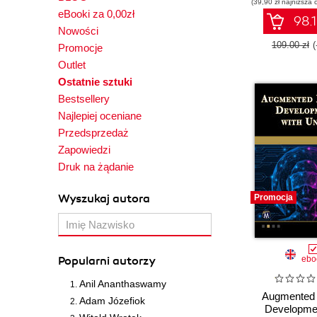
(39,90 zł najniższa 
Busines
eBooki za 0,00zł
98.1
Nowości
109.00 zł
Promocje
Outlet
Ostatnie sztuki
Bestsellery
Najlepiej oceniane
Przedsprzedaż
Zapowiedzi
Druk na żądanie
Wyszukaj autora
Promocja
Popularni autorzy
ebo
Anil Ananthaswamy
Augmented 
Adam Józefiok
Developmen