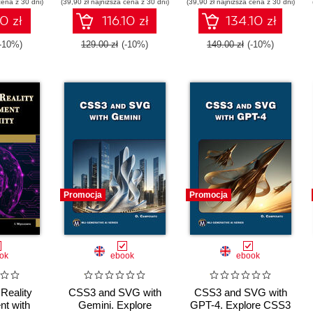
cena z 30 dni)
ses
(39,90 zł najniższa cena z 30 dni)
(39,90 zł najniższa cena z 30 dni)
0 zł
116.10 zł
134.10 zł
(-10%)
129.00 zł
(-10%)
149.00 zł
(-10%)
Promocja
Promocja
ok
ebook
ebook
Reality
CSS3 and SVG with
CSS3 and SVG with
t with
Gemini. Explore
GPT-4. Explore CSS3