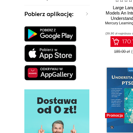
Large Lan
Pobierz aplikację:
Models An Int
Understand
Fundamenta
Applicatio
(39,90 zł najniższa 
Generati
170.
189.00 zł
Promocja