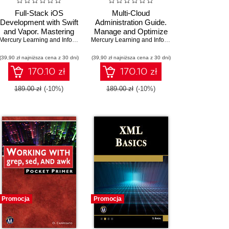
Full-Stack iOS
Multi-Cloud
Development with Swift
Administration Guide.
and Vapor. Mastering
Manage and Optimize
,
Enamul Haque
Full-Stack iOS
Mercury Learning and Information
,
Hem Dutt
Cloud Resources
Mercury Learning and Information
,
Jeroen Mulder
Development with Swift
across Azure, AWS,
(39,90 zł najniższa cena z 30 dni)
and Vapor Framework
GCP, and Alibaba Cloud
(39,90 zł najniższa cena z 30 dni)
170.10 zł
170.10 zł
189.00 zł
(-10%)
189.00 zł
(-10%)
Promocja
Promocja