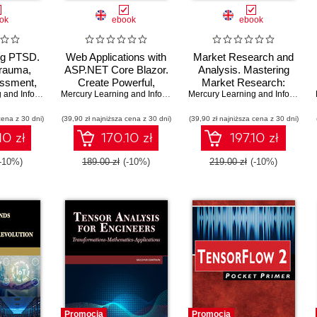
ok
ebook
ebook
ng PTSD.
Web Applications with
Market Research and
Trauma,
ASP.NET Core Blazor.
Analysis. Mastering
ssment,
Create Powerful,
Market Research:
very
Mercury Learning and Information
,
Austin Mardon
Responsive, and
Mercury Learning and Information
,
Brian Ding
Advanced Methods,
Mercury Learning and Information
Engaging Web
Design, and Data
cena z 30 dni)
(39,90 zł najniższa cena z 30 dni)
Applications
(39,90 zł najniższa cena z 30 dni)
Analysis
10 zł
170.10 zł
197.10 zł
(-10%)
189.00 zł
(-10%)
219.00 zł
(-10%)
Promocja
Promocja