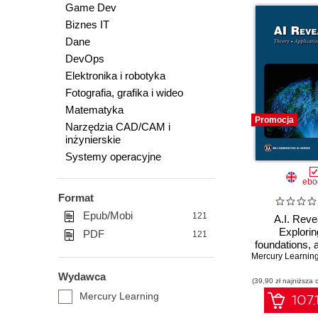
Game Dev
Biznes IT
Dane
DevOps
Elektronika i robotyka
Fotografia, grafika i wideo
Matematyka
Promocja
Narzędzia CAD/CAM i
inżynierskie
Systemy operacyjne
ebo
Format
Epub/Mobi
121
A.I. Reve
Explorin
PDF
121
foundations,
applications, a
considera
Wydawca
(39,90 zł najniższa 
Mercury Learning
107.