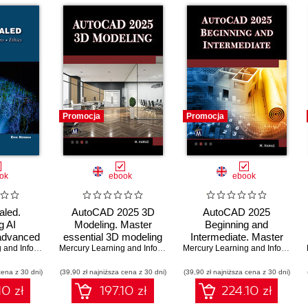
Promocja
Promocja
ok
ebook
ebook
aled.
AutoCAD 2025 3D
AutoCAD 2025
g AI
Modeling. Master
Beginning and
 advanced
essential 3D modeling
Intermediate. Master
nd ethical
Mercury Learning and Information
,
Erik Herman
techniques with
Mercury Learning and Information
,
Munir Hamad
essential drafting
Mercury Learning and Information
tions
AutoCAD 2025
techniques with
cena z 30 dni)
(39,90 zł najniższa cena z 30 dni)
(39,90 zł najniższa cena z 30 dni)
AutoCAD 2025
10 zł
197.10 zł
224.10 zł