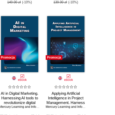
149.00 zł
(-10%)
139.00 zł
(-10%)
Promocja
Promocja
ebook
ebook
AI in Digital Marketing.
Applying Artificial
Harnessing AI tools to
Intelligence in Project
revolutionize digital
Management. Harness
,
Ritu Arora
marketing strategies
Mercury Learning and Information
,
Maria Johnsen
the power of AI to
Mercury Learning and Information
,
Paul Boudrea
transform project