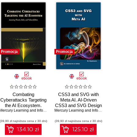
Promocja
Promocja
ebook
ebook
Combating
CSS3 and SVG with
Cyberattacks Targeting
Meta AI. AI-Driven
the AI Ecosystem.
CSS3 and SVG Design
,
Strategies to secure AI
Munir Hamad
Mercury Learning and Information
Techniques for Modern
,
Aditya K. Sood
Mercury Learning and Information
,
Oswald Camp
systems from emerging
Web Solutions
(39,90 zł najniższa cena z 30 dni)
cyber threats, risks,
(39,90 zł najniższa cena z 30 dni)
and vulnerabilities
134.10 zł
125.10 zł