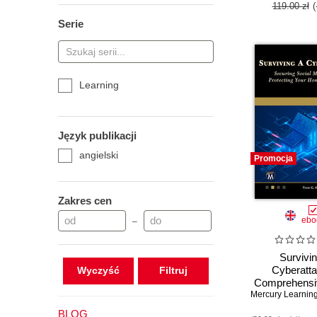
119.00 zł
(
Serie
Learning
Język publikacji
angielski
Promocja
Zakres cen
ebo
–
Survivi
Cyberatta
Wyczyść
Comprehensi
to Digital Sec
Families
BLOG