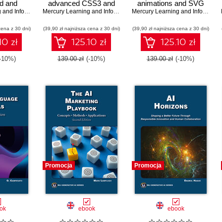
ld and
advanced CSS3 and
animations and SVG
e AR
Mercury Learning and Information
,
SVG techniques with
Indika Wijesooriya
Mercury Learning and Information
,
techniques with GPT-4
Oswald Campesato
Mercury Learning and Information
ith Unity,
Gemini technology
insights
cena z 30 dni)
 ARCore
(39,90 zł najniższa cena z 30 dni)
(39,90 zł najniższa cena z 30 dni)
10 zł
125.10 zł
125.10 zł
(-10%)
139.00 zł
(-10%)
139.00 zł
(-10%)
Promocja
Promocja
ok
ebook
ebook