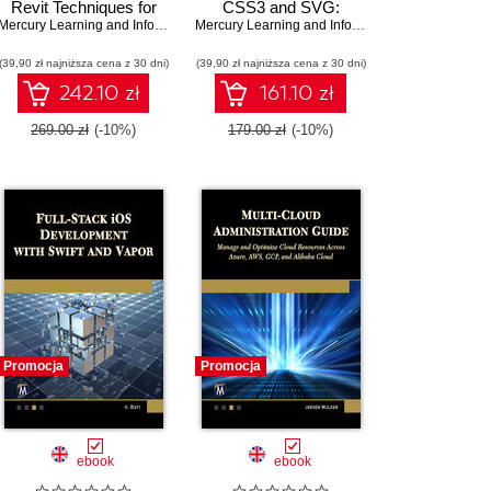
Revit Techniques for
CSS3 and SVG:
,
Efficient Architectural
Oswald Campesato
Mercury Learning and Information
,
Munir Hamad
Techniques for
Mercury Learning and Information
,
Oswald Camp
Design
Advanced Data
(39,90 zł najniższa cena z 30 dni)
(39,90 zł najniższa cena z 30 dni)
Visualization and
Animation
242.10 zł
161.10 zł
269.00 zł
(-10%)
179.00 zł
(-10%)
Promocja
Promocja
ebook
ebook