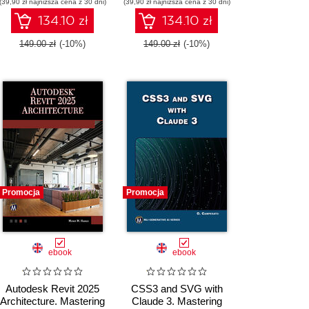
(39,90 zł najniższa cena z 30 dni)
(39,90 zł najniższa cena z 30 dni)
management practices
134.10 zł
134.10 zł
149.00 zł
(-10%)
149.00 zł
(-10%)
Promocja
Promocja
ebook
ebook
Autodesk Revit 2025
CSS3 and SVG with
Architecture. Mastering
Claude 3. Mastering