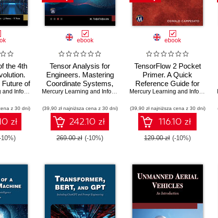
ok
ebook
ebook
f the 4th
Tensor Analysis for
TensorFlow 2 Pocket
volution.
Engineers. Mastering
Primer. A Quick
 Future of
Coordinate Systems,
Reference Guide for
 Business
Mercury Learning and Information
,
D. Pyo
Transformations and
,
J. Hwang
,
Y. Yoon
Mercury Learning and Information
,
Mehrzad Tabatabaian
TensorFlow 2
Mercury Learning and Information
Applications using
Developers
cena z 30 dni)
(39,90 zł najniższa cena z 30 dni)
Mathematics
(39,90 zł najniższa cena z 30 dni)
10 zł
242.10 zł
116.10 zł
(-10%)
269.00 zł
(-10%)
129.00 zł
(-10%)