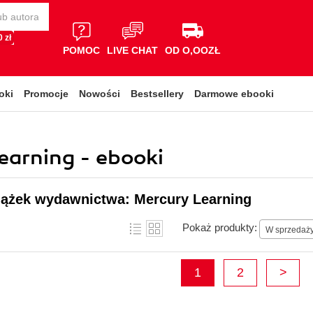
 zł
POMOC
LIVE CHAT
OD O,OOZŁ
oki
Promocje
Nowości
Bestsellery
Darmowe ebooki
arning - ebooki
siążek wydawnictwa: Mercury Learning
Pokaż produkty:
W sprzedaż
1
2
>