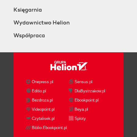
Księgarnia
Wydawnictwo Helion
Współpraca
Onepress.pl
Sensus.pl
Editio.pl
DlaBystrzakow.pl
Bezdroza.pl
Ebookpoint.pl
Videopoint.pl
Beya.pl
Czytalisek.pl
Sploty
Biblio.Ebookpoint.pl