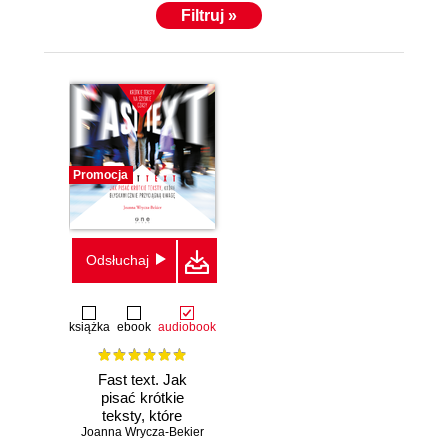
Filtruj »
Promocja
Odsłuchaj
książka
ebook
audiobook
Fast text. Jak
pisać krótkie
teksty, które
Joanna Wrycza-Bekier
błyskawicznie