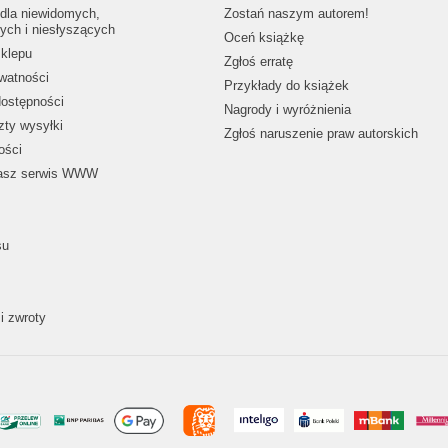
dla niewidomych,
Zostań naszym autorem!
ych i niesłyszących
Oceń książkę
klepu
Zgłoś erratę
ywatności
Przykłady do książek
dostępności
Nagrody i wyróżnienia
zty wysyłki
Zgłoś naruszenie praw autorskich
ości
nasz serwis WWW
su
i zwroty