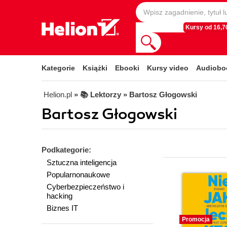
Kursy od 16,70
Kategorie
Książki
Ebooki
Kursy video
Audiobo
Helion.pl
» 📚 Lektorzy » Bartosz Głogowski
Bartosz Głogowski
Podkategorie:
Sztuczna inteligencja
Popularnonaukowe
Cyberbezpieczeństwo i
hacking
Biznes IT
Promocja