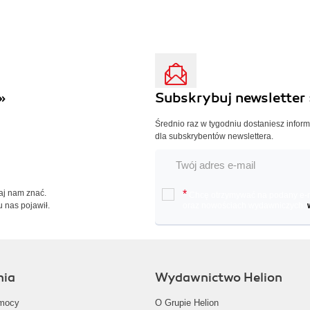
»
Subskrybuj newsletter 
Średnio raz w tygodniu dostaniesz infor
dla subskrybentów newslettera.
Daj nam znać.
*
Chcę otrzymywać na podany e-ma
u nas pojawił.
oraz nowościach wydawniczych.
nia
Wydawnictwo Helion
mocy
O Grupie Helion