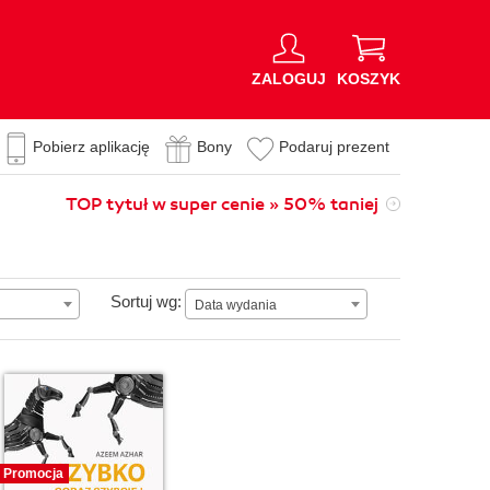
ZALOGUJ
KOSZYK
Pobierz aplikację
Bony
Podaruj prezent
TOP tytuł w super cenie » 50% taniej
Data wydania
Sortuj wg:
Data wydania
Promocja