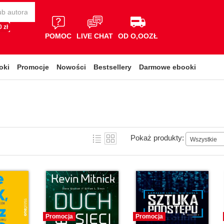
 zł
POMOC
LIVE CHAT
OD O,OOZŁ
oki
Promocje
Nowości
Bestsellery
Darmowe ebooki
Pokaż produkty:
Wszystkie
Promocja
Promocja