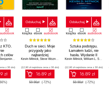
Odsłuchaj
Odsłuchaj
audiobook
książka
ebook
audiobook
książka
ebook
audiobook
cz KTO.
Duch w sieci. Moje
Sztuka podstępu.
nie
przygody jako
Łamałem ludzi, nie
ch celów
najbardziej
hasła. Wydanie II
zespołowej
enjamin Hardy
Kevin Mitnick
poszukiwanego hakera
,
Steve Wozniak (Foreword)
Kevin Mitnick
,
William L. Simon (Contri
,
William L. Simon
wszech czasów
cena z 30 dni)
(12,90 zł najniższa cena z 30 dni)
(12,90 zł najniższa cena z 30 dni)
9 zł
16.89 zł
16.89 zł
-66%)
59.90zł
(-72%)
59.90zł
(-72%)