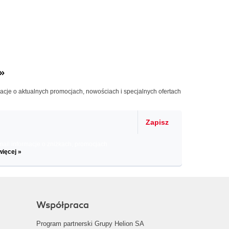
»
macje o aktualnych promocjach, nowościach i specjalnych ofertach
Zapisz
il informacje o zniżkach, promocjach
więcej »
Współpraca
Program partnerski Grupy Helion SA