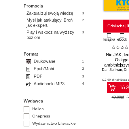
Promocja
Zaktualizuj swoją wiedzę
3
Myśl jak atakujący. Broń
2
jak ekspert.
Odsłuchaj
Play i wskocz na wyższy
3
poziom
książka
ebook
Format
Nie JAK, le
Osiąga
Drukowane
1
ambitniejszy
Epub/Mobi
3
dzięki pracy 
Dan Sullivan
,
Dr B
PDF
3
(12,90 zł najniższa 
Audiobooki MP3
4
16.8
49.00zł
(
Wydawca
Helion
Onepress
Wydawnictwo Literackie