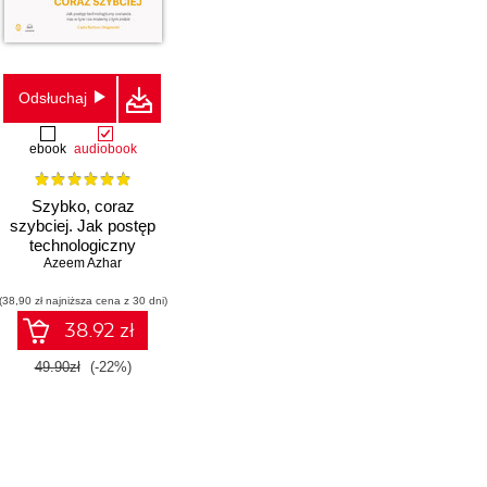
Odsłuchaj
ebook
audiobook
Szybko, coraz
szybciej. Jak postęp
technologiczny
butor)
zostawia nas w tyle i co
Azeem Azhar
możemy z tym zrobić
(38,90 zł najniższa cena z 30 dni)
38.92 zł
49.90zł
(-22%)