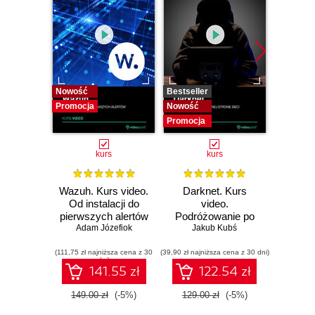
Nowość
Bestseller
Bestselle
Promocja
Nowość
Nowość
Promocja
Promocj
kurs
kurs
Wazuh. Kurs video.
Darknet. Kurs
Metas
Od instalacji do
video.
vid
pierwszych alertów
Podróżowanie po
pene
Adam Józefiok
ciemnej stronie
Jakub Kubś
Ad
ł
sieci
zabe
(111,75 zł najniższa cena z 30
(39,90 zł najniższa cena z 30 dni)
(96,75 zł naj
dni)
141.55 zł
122.54 zł
149.00 zł
(-5%)
129.00 zł
(-5%)
129.0