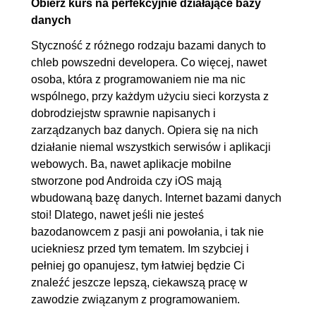
Obierz kurs na perfekcyjnie działające bazy
danych
3.1. Implementacja i deploy
00:02:45
bazy na serwerze
Styczność z różnego rodzaju bazami danych to
chleb powszedni developera. Co więcej, nawet
3.2. Generator danych
00:51:01
osoba, która z programowaniem nie ma nic
3.3. Widoki, procedury, funkcje,
00:37:43
wspólnego, przy każdym użyciu sieci korzysta z
triggery i Warunki integralności
dobrodziejstw sprawnie napisanych i
3.4. Uprawnienia
00:06:47
zarządzanych baz danych. Opiera się na nich
działanie niemal wszystkich serwisów i aplikacji
3.5. Indeksy
OGLĄDAJ »
webowych. Ba, nawet aplikacje mobilne
00:08:15
stworzone pod Androida czy iOS mają
4. Podsumowanie
00:03:04
wbudowaną bazę danych. Internet bazami danych
stoi! Dlatego, nawet jeśli nie jesteś
4.1. Zakończenie kursu
00:03:04
bazodanowcem z pasji ani powołania, i tak nie
uciekniesz przed tym tematem. Im szybciej i
pełniej go opanujesz, tym łatwiej będzie Ci
znaleźć jeszcze lepszą, ciekawszą pracę w
zawodzie związanym z programowaniem.