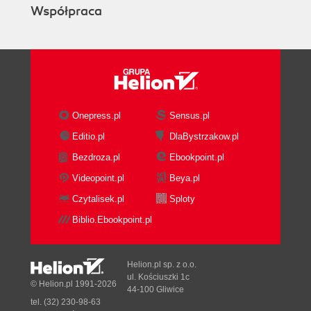
Współpraca
Onepress.pl
Sensus.pl
Editio.pl
DlaBystrzakow.pl
Bezdroza.pl
Ebookpoint.pl
Videopoint.pl
Beya.pl
Czytalisek.pl
Sploty
Biblio.Ebookpoint.pl
Helion.pl sp. z o.o.
ul. Kościuszki 1c
© Helion.pl 1991-2026
44-100 Gliwice
tel. (32) 230-98-63