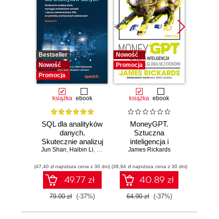
Bestseller
Nowość
Promocj
Nowość
Promocja
Promocja
książka
ebook
książka
ebook
ksią
SQL dla analityków
MoneyGPT.
Sn
danych.
Sztuczna
Now
Skutecznie analizuj
inteligencja i
inżyni
Jun Shan
dane, wyciągaj
,
Haibin Li
,
Matt Goldwasser
zagrożenie dla
James Rickards
,
Upom Malik
,
Benjamin John
w 
Ma
wartościowe
globalnej ekonomii
(47,40 zł najniższa cena z 30 dni)
wnioski i opanuj
(38,94 zł najniższa cena z 30 dni)
(49,50 zł naj
zaawansowany
49.77 zł
40.89 zł
SQL na potrzeby
praktycznych
79.00 zł
(-37%)
64.90 zł
(-37%)
99.00
zastosowań.
Wydanie IV