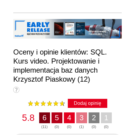
Oceny i opinie klientów: SQL.
Kurs video. Projektowanie i
implementacja baz danych
Krzysztof Piaskowy (12)
Dodaj opinię
5.8
6
5
4
3
2
1
(11)
(0)
(0)
(1)
(0)
(0)