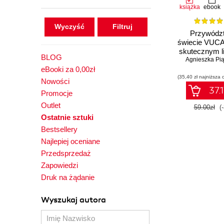
książka
ebook
Wyczyść
Przywódz
świecie VUCA
skutecznym l
BLOG
niepewnym śr
Agnieszka Pi
eBooki za 0,00zł
(35,40 zł najniższa 
Nowości
37.1
Promocje
Outlet
59.00zł
(
Ostatnie sztuki
Bestsellery
Najlepiej oceniane
Przedsprzedaż
Zapowiedzi
Druk na żądanie
Wyszukaj autora