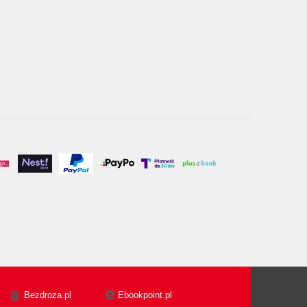
Bezdroza.pl
Ebookpoint.pl