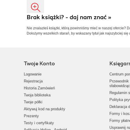
Brak książki? - daj nam znać »
Nie znalazłeś książki, którą powinniśmy mieć w naszej ofercie? 
Dołożymy wszelkich starań, by wskazany tytuł jak najszybciej się 
Twoje Konto
Księgar
Logowanie
Centrum po
Rejestracja
Przewodnik 
słabowidząc
Historia Zamówień
Regulamin s
Twoja biblioteka
Polityka pr
Twoje półki
Deklaracja 
Aktywuj kod na produkty
Formy i kos
Prezenty
Formy płatn
Testy i certyfikaty
Usprawnij 
Aplikacja Helion - Android