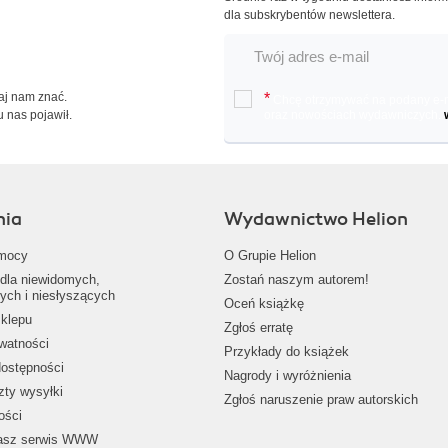
dla subskrybentów newslettera.
Daj nam znać.
*
Chcę otrzymywać na podany e-ma
u nas pojawił.
oraz nowościach wydawniczych.
nia
Wydawnictwo Helion
mocy
O Grupie Helion
dla niewidomych,
Zostań naszym autorem!
ych i niesłyszących
Oceń książkę
klepu
Zgłoś erratę
ywatności
Przykłady do książek
dostępności
Nagrody i wyróżnienia
zty wysyłki
Zgłoś naruszenie praw autorskich
ości
nasz serwis WWW