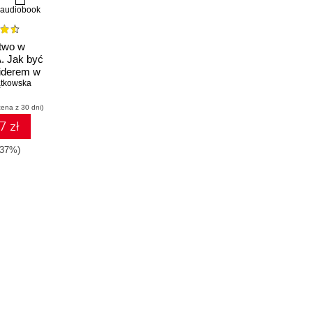
audiobook
two w
. Jak być
iderem w
odowisku
ątkowska
cena z 30 dni)
7 zł
-37%)