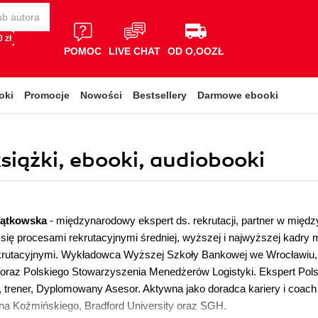
 zł
POMOC
LIVE CHAT
OD O,OOZŁ
oki
Promocje
Nowości
Bestsellery
Darmowe ebooki
siążki, ebooki, audiobooki
iątkowska
- międzynarodowy ekspert ds. rekrutacji, partner w międz
 się procesami rekrutacyjnymi średniej, wyższej i najwyższej kadry
ekrutacyjnymi. Wykładowca Wyższej Szkoły Bankowej we Wrocławiu
oraz Polskiego Stowarzyszenia Menedżerów Logistyki. Ekspert Pols
 trener, Dyplomowany Asesor. Aktywna jako doradca kariery i coac
na Koźmińskiego, Bradford University oraz SGH.