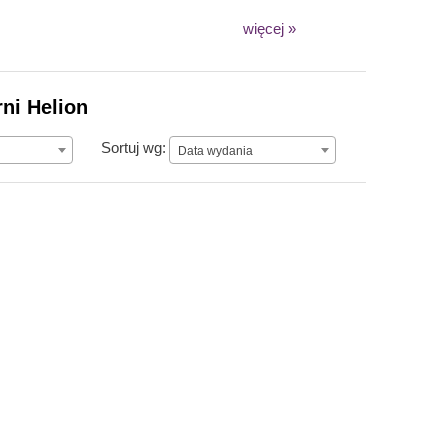
więcej »
ni Helion
Data wydania
Sortuj wg:
Data wydania