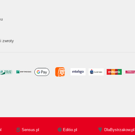
su
i zwroty
l
Sensus.pl
Editio.pl
DlaBystrzakow.pl