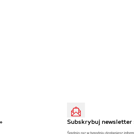
»
Subskrybuj newsletter 
Średnio raz w tygodniu dostaniesz infor