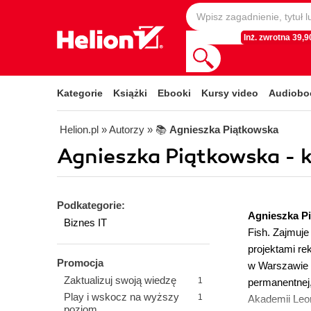
Inż. zwrotna 39,90
Kategorie
Książki
Ebooki
Kursy video
Audiobo
Helion.pl
» Autorzy
» 📚
Agnieszka Piątkowska
Agnieszka Piątkowska - k
Podkategorie:
Agnieszka P
Biznes IT
Fish. Zajmuje
projektami r
Promocja
w Warszawie 
Zaktualizuj swoją wiedzę
1
permanentnej,
Play i wskocz na wyższy
1
Akademii Leo
poziom