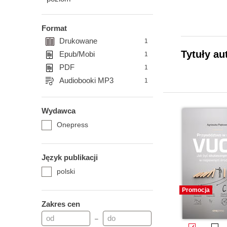
Format
Drukowane
1
Tytuły au
Epub/Mobi
1
PDF
1
Audiobooki MP3
1
Wydawca
Onepress
Język publikacji
polski
Promocja
Zakres cen
–