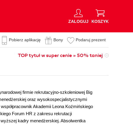
ZALOGUJ
KOSZYK
Pobierz aplikację
Bony
Podaruj prezent
TOP tytuł w super cenie » 50% taniej
ynarodowej firmie rekrutacyjno-szkoleniowej Big
 menedżerskiej oraz wysokospecjalistycznymi
, współpracownik Akademii Leona Koźmińskiego
kiego Forum HR z zakresu rekrutacji
h wyższej kadry menedżerskiej. Absolwentka