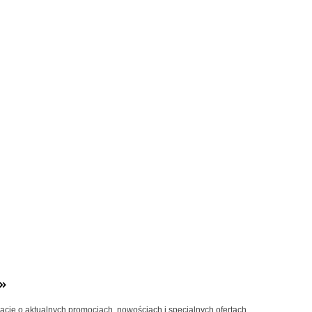
»
macje o aktualnych promocjach, nowościach i specjalnych ofertach