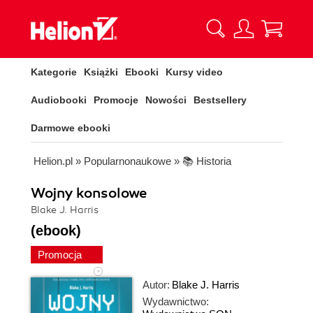
Kategorie
Książki
Ebooki
Kursy video
Audiobooki
Promocje
Nowości
Bestsellery
Darmowe ebooki
Helion.pl
»
Popularnonaukowe
»
📚 Historia
Wojny konsolowe
Blake J. Harris
(ebook)
Promocja
Autor:
Blake J. Harris
Wydawnictwo: