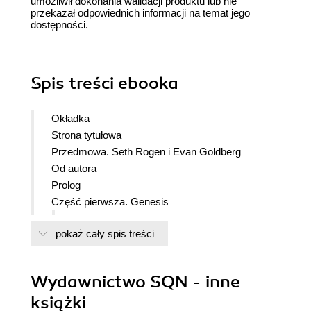
umożliwił dokonania walidacji produktu lub nie
przekazał odpowiednich informacji na temat jego
dostępności.
Spis treści
ebooka
Okładka
Strona tytułowa
Przedmowa. Seth Rogen i Evan Goldberg
Od autora
Prolog
Część pierwsza. Genesis
1. Szansa
pokaż cały spis treści
2. B + R
3. Historia Toma Kalinskego
4. Brutalne przebudzenie
Wydawnictwo SQN - inne
5. Historia NOA
książki
6. Zasady gry