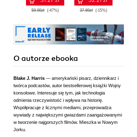
31.27 zł
32.21 zł
59.00zł
(-47%)
37.89zł
(-15%)
O autorze
ebooka
Blake J. Harris
— amerykański pisarz, dziennikarz i
twórca podcastów, autor bestsellerowej książki Wojny
konsolowe. Interesuje się tym, jak technologia
odmienia rzeczywistość i wpływa na historię.
Współpracuje z licznymi mediami, przeprowadza
wywiady z największymi gwiazdami zaangażowanymi
w tworzenie najgorszych filmów. Mieszka w Nowym
Jorku.