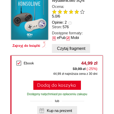
Wydawnictwo SQN
Ocena:
5.0
/
6
Opinie:
2
Stron:
576
Dostępne formaty:
ePub
Mobi
Zajrzyj do książki
Czytaj fragment
44,99 zł
Ebook
59,99 zł
(-25%)
44,99 zł najniższa cena z 30 dni
Dodaj do koszyka
Dostępny natychmiast po opłaceniu zakupu
lub
Kup na prezent