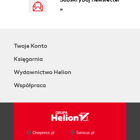
41. Fugu
»
42. Barbarzyńcy u bram
43. Podróż na latającym dywanie
44. Szalony jak lis
45. Nie do przyjęcia
46. Krew, pot i gzy
Twoje Konto
47. Człowiek, który przyszedł z Pepsi
48. Marsz lemingów
Księgarnia
49. Zmiana stron
50. Punkt krytyczny
Wydawnictwo Helion
51. Ostatni i najlepszy Piotruś Pan
Część piąta. Żółw i zając
Współpraca
52. Następna generacja
53. Najlepszy przyjaciel człowieka
54. Złapani w nocną pułapkę
55. Zbliża się wichura Nie, to nie metafora
56. Żołd
57. Życie na Marsie
Onepress.pl
Sensus.pl
58. Na górze róże