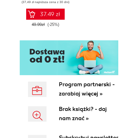
(37,49 zł najniższa cena z 30 dni)
24. FYRIRGEFNING Syndanna
25. Powrót do pracy
37.49 zł
26. Narodziny superbohatera
49.99zł
(-25%)
27. Poza grami wideo
28. Boca
29. Po zaciemnieniu, przed blaskiem
30. Po prostu to zrób
31. Za gorąco, za zimno, w sam raz
32. Maszyna snów Kutaragiego
33. Zwycięska rundka
34. Policjanci i złodzieje
Program partnerski -
35. Shoshinkai
zarabiaj więcej »
36. Prometeusz odnowiony
37. Trójkąt miłosny SegaSonyNintendo
Brak książki? - daj
38. Jakiś potwór tu nadchodzi
39. No to lecimy!
nam znać »
Część czwarta. Wojna domowa
40. Jak Grinch ukradł święta
Subskrybuj newsletter