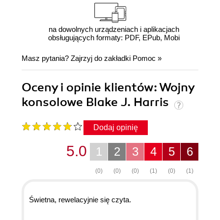
na dowolnych urządzeniach i aplikacjach
obsługujących formaty: PDF, EPub, Mobi
Masz pytania? Zajrzyj do zakładki
Pomoc
»
Oceny i opinie klientów: Wojny
konsolowe Blake J. Harris
Dodaj opinię
5.0
1
2
3
4
5
6
(0)
(0)
(0)
(1)
(0)
(1)
Świetna, rewelacyjnie się czyta.