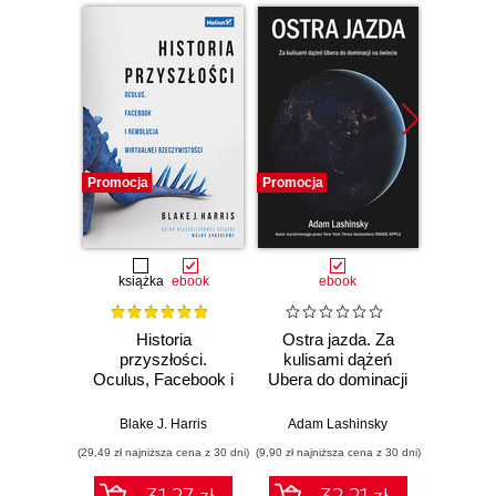
Promocja
Promocja
książka
ebook
ebook
Historia
Ostra jazda. Za
Stara
przyszłości.
kulisami dążeń
Pl
Oculus, Facebook i
Ubera do dominacji
począ
rewolucja wirtualnej
na świecie
helle
rzeczywistości
(osta
Blake J. Harris
Adam Lashinsky
Bogda
(29,49 zł najniższa cena z 30 dni)
(9,90 zł najniższa cena z 30 dni)