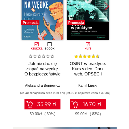
Promocja
Promocja
Promocj
książka
ebook
kurs
Jak nie dać się
OSINT w praktyce.
Sieci
złapać na wędkę.
Kurs video. Dark
video
O bezpieczeństwie
web, OPSEC i
Wir
urządzeń
wycieki danych
p
mobilnych
Aleksandra Boniewicz
Kamil Lipski
Bruno
(35,40 zł najniższa cena z 30 dni)
(39,90 zł najniższa cena z 30 dni)
(29,90 zł naj
35.99 zł
16.70 zł
59.00zł
(-39%)
99.00zł
(-83%)
99.0