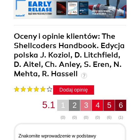
Oceny i opinie klientów: The
Shellcoders Handbook. Edycja
polska J. Koziol, D. Litchfield,
D. Aitel, Ch. Anley, S. Eren, N.
Mehta, R. Hassell
Dodaj opinię
5.1
1
2
3
4
5
6
(0)
(0)
(0)
(0)
(6)
(1)
Znakomite wprowadzenie w podstawy