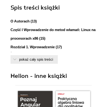
Spis treści
książki
O Autorach (13)
Część I Wprowadzenie do metod włamań: Linux na
procesorach x86 (15)
Rozdział 1. Wprowadzenie (17)
Podstawowe pojęcia (17)
pokaż cały spis treści
Zarządzanie pamięcią (18)
Asembler (20)
Rozpoznawanie przekładu kodu C++ w języku
Helion - inne książki
asemblera (21)
Podsumowanie (23)
Rozdział 2. Przepełnienia stosu (25)
Bufory (25)
Stos (27)