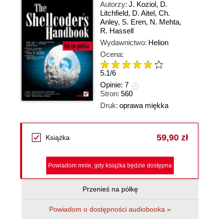
Autorzy:
J. Koziol
,
D.
Litchfield
,
D. Aitel
,
Ch.
Anley
,
S. Eren
,
N. Mehta
,
R. Hassell
Wydawnictwo:
Helion
Ocena:
5.1
/
6
Opinie:
7
Stron:
560
Druk:
oprawa miękka
59,90 zł
Książka
Powiadom mnie, gdy książka będzie dostępna
Przenieś na półkę
Powiadom o dostępności audiobooka »