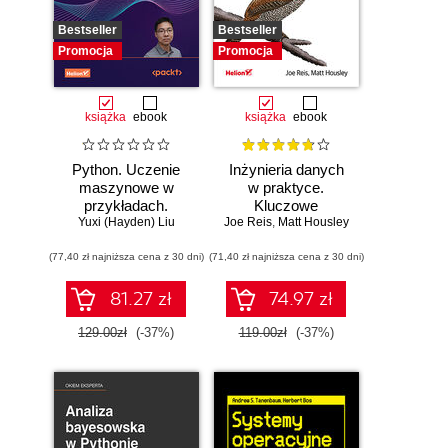
Bestseller
Bestseller
Promocja
Promocja
książka
ebook
książka
ebook
Python. Uczenie
Inżynieria danych
maszynowe w
w praktyce.
przykładach.
Kluczowe
Najlepsze praktyki
Yuxi (Hayden) Liu
Joe Reis
koncepcje i
,
Matt Housley
w realnych
najlepsze
(77,40 zł najniższa cena z 30 dni)
zastosowaniach.
(71,40 zł najniższa cena z 30 dni)
technologie
Wydanie IV
81.27 zł
74.97 zł
129.00zł
(-37%)
119.00zł
(-37%)