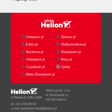
Onepress.pl
Sensus.pl
Editio.pl
DlaBystrzakow.pl
Bezdroza.pl
Ebookpoint.pl
Videopoint.pl
Beya.pl
Czytalisek.pl
Sploty
Biblio.Ebookpoint.pl
Helion.pl sp. z o.o.
ul. Kościuszki 1c
© Helion.pl 1991-2026
44-100 Gliwice
tel. (32) 230-98-63
e-mail:
[wyświetl email]@helion.pl