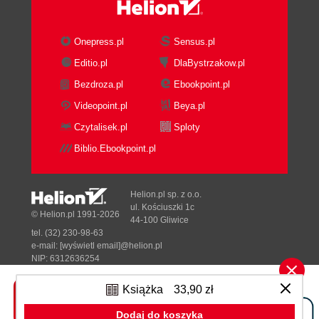
ROZDZIAŁ 5. Zarządzanie systemem Windows
5.1. Ustawienia pulpitu
Onepress.pl
Sensus.pl
5.1.1. Wygaszacz ekranu
Editio.pl
DlaBystrzakow.pl
5.1.2. Active Desktop
Bezdroza.pl
Ebookpoint.pl
5.2. Pliki zarejestrowane i niezarejestrowane
5.3. Właściwości menu Start i paska zadań
Videopoint.pl
Beya.pl
5.3.1. Dostosowanie menu Start
Czytalisek.pl
Sploty
5.4. Menu kontekstowe i rozszerzanie powłoki
Biblio.Ebookpoint.pl
5.5. Rejestr systemu Windows
5.5.1. Pliki rejestru
5.5.2. Edytor rejestru
Helion.pl sp. z o.o.
5.5.3. Eksportowanie i importowanie plików
ul. Kościuszki 1c
© Helion.pl 1991-2026
44-100 Gliwice
wpisów rejestru
tel. (32) 230-98-63
5.5.4. Kopia zapasowa rejestru
e-mail:
[wyświetl email]@helion.pl
5.6. Lokalne konta użytkowników i grup
NIP: 6312636254
Regon: 241989027
5.6.1. Zarządzanie kontami użytkowników
Książka
33,90 zł
5.6.2. Zasady zabezpieczeń lokalnych
Designed with ♥ by
Tonik.pl
5.7. Narzędzia administracyjne
Dodaj do koszyka