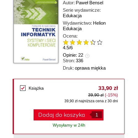
Autor:
Paweł Bensel
Serie wydawnicze:
Edukacja
Wydawnictwo:
Helion
Edukacja
Ocena:
4.5
/
6
Opinie:
22
Stron:
336
Druk:
oprawa miękka
33,90 zł
Książka
39,90 zł
(-15%)
39,90 zł najniższa cena z 30 dni
Dodaj do koszyka
Wysyłamy w 24h