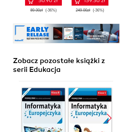
56.96 zł
159.36 zł
89.00zł
(-36%)
249.00zł
(-36%)
49.0
Zobacz pozostałe książki z
serii Edukacja