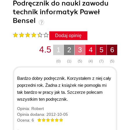
Podręcznik do nauki zawodu
technik informatyk Paweł
Bensel
Dodaj opinię
4.5
1
2
3
4
5
6
(0)
(1)
(5)
(4)
(7)
(5)
Bardzo dobry podręcznik. Korzystałem z niej cały
poprzedni rok. Żadna z książek nie pomogła mi
tak bardzo w pracy jak ta. Szczerze polecam
wszystkim ten podręcznik.
Opinia: Robert
Opinia dodana: 2012-10-05
Ocena: 6