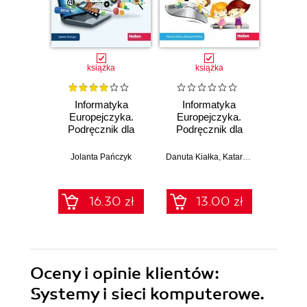
Promocj
książka
książka
Informatyka
Informatyka
E
Europejczyka.
Europejczyka.
ósmo
Podręcznik dla
Podręcznik dla
szkoły
szkoły
angi
podstawowej.
podstawowej.
sł
Jolanta Pańczyk
Danuta Kiałka
,
Katarzyna Kiałka
Klasa 8 (Wydanie
Klasa 5 (Wydanie
(39,90 zł naj
II)
II)
16.30 zł
13.00 zł
39.9
Oceny i opinie klientów:
Systemy i sieci komputerowe.