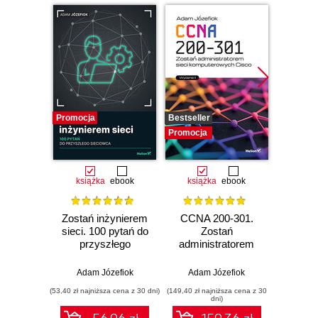
Promocja
Bestseller
Promocj
Promocja
książka
ebook
książka
ebook
ksią
Zostań inżynierem
CCNA 200-301.
M
sieci. 100 pytań do
Zostań
inform
przyszłego
administratorem
sieciowca
sieci
komputerowych
Adam Józefiok
Adam Józefiok
Cisco. Wydanie II
(53,40 zł najniższa cena z 30 dni)
(149,40 zł najniższa cena z 30
(29,40 zł naj
dni)