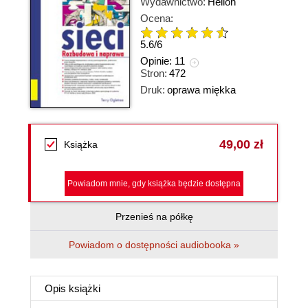
Wydawnictwo:
Helion
Ocena:
5.6
/
6
Opinie:
11
Stron:
472
Druk:
oprawa miękka
49,00 zł
Książka
Powiadom mnie, gdy książka będzie dostępna
Przenieś na półkę
Powiadom o dostępności audiobooka »
Opis
książki