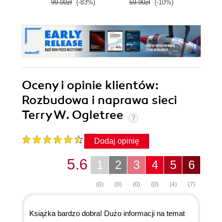
99.00zł
(-83%)
59.90zł
(-10%)
249.0
Oceny i opinie klientów:
Rozbudowa i naprawa sieci
Terry W. Ogletree
Dodaj opinię
5.6
1
2
3
4
5
6
(0)
(0)
(0)
(0)
(4)
(7)
Książka bardzo dobra! Dużo informacji na temat