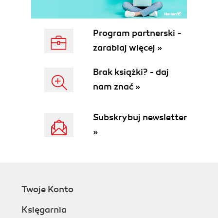
100Base-T (58)
100Base-TX (58)
Program partnerski -
100Base-T4 (59)
100Base-FX (59)
zarabiaj więcej »
100VG-AnyLAN (60)
Okablowanie (60)
Brak książki? - daj
Dostęp priorytetowy na żądanie (61)
nam znać »
Sprawy bezpieczeństwa (62)
Światłowody (62)
Subskrybuj newsletter
Światłowody jedno- i wielomodowe (63)
Zalety światłowodu (64)
»
Gigabit Ethernet (64)
Niewłaściwe okablowanie (65)
Długości kabli (66)
Sprawdzanie zakończeń (66)
Skrzyżowane kable (66)
Twoje Konto
Gięcie, przerywanie oraz rozciąganie kabli
Księgarnia
(67)