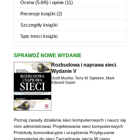
Ocena (
5.6
/
6
) i opinie (11)
Recenzje
książki
(2)
Szczegóły
książki
Spis treści
książki
SPRAWDŹ NOWE WYDANIE
Rozbudowa i naprawa sieci.
Wydanie V
Scott Mueller
,
Terry W. Ogletree
,
Mark
Edward Soper
Poznaj zasady działania sieci komputerowych i naucz się
nimi administrować Projektowanie sieci komputerowych
Protokoły komunikacyjne i urządzenia Przyłączanie
komputerów do sieci Zarządzanie siecią W ciągu