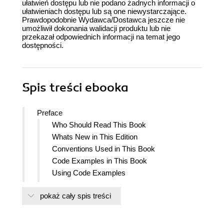
ułatwień dostępu lub nie podano żadnych informacji o
ułatwieniach dostępu lub są one niewystarczające.
Prawdopodobnie Wydawca/Dostawca jeszcze nie
umożliwił dokonania walidacji produktu lub nie
przekazał odpowiednich informacji na temat jego
dostępności.
Spis treści
ebooka
Preface
Who Should Read This Book
Whats New in This Edition
Conventions Used in This Book
Code Examples in This Book
Using Code Examples
Safari Books Online
pokaż cały spis treści
How to Contact Us
Acknowledgments from the First Edition (Alan
Gates)