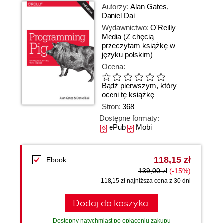
Autorzy:
Alan Gates
,
Daniel Dai
Wydawnictwo:
O'Reilly
Media
(Z chęcią
przeczytam książkę w
języku polskim)
Ocena:
Bądź pierwszym, który
oceni tę książkę
Stron:
368
Dostępne formaty:
ePub
Mobi
118,15 zł
Ebook
139,00 zł
(-15%)
118,15 zł najniższa cena z 30 dni
Dodaj do koszyka
Dostępny natychmiast po opłaceniu zakupu