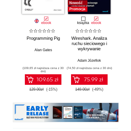
Nowość
Nowość
Promocja
Promocj
ebook
książka
ebook
ksią
Programming Pig
Wireshark. Analiza
SQL dl
ruchu sieciowego i
d
wykrywanie
Skutecz
Alan Gates
włamań
dane
war
Adam Józefiok
Jun Sha
wnios
(109,65 zł najniższa cena z 30
(74,50 zł najniższa cena z 30 dni)
(39,50 zł naj
zaaw
dni)
SQL n
109.65 zł
75.99 zł
prak
zas
129.00zł
(-15%)
149.00zł
(-49%)
79.0
Wyd