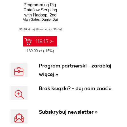
Programming Pig.
Dataflow Scripting
with Hadoop. 2nd
Alan Gates
Edition
,
Daniel Dai
(83,40 zł najniższa cena z 30 dni)
118.15 zł
139.00 zł
(-15%)
Program partnerski - zarabiaj
więcej »
Brak książki? - daj nam znać »
Subskrybuj newsletter »