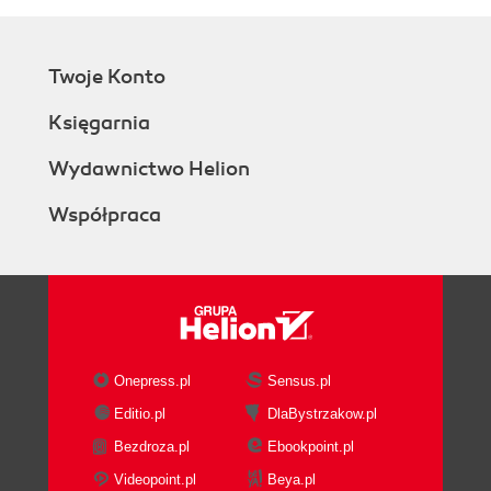
Twoje Konto
Księgarnia
Wydawnictwo Helion
Współpraca
Onepress.pl
Sensus.pl
Editio.pl
DlaBystrzakow.pl
Bezdroza.pl
Ebookpoint.pl
Videopoint.pl
Beya.pl