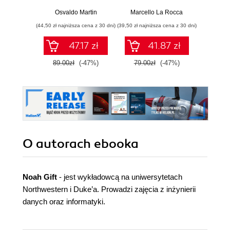
Praktyczny
Najlep
przewodnik po
w 
Osvaldo Martin
Marcello La Rocca
Yuxi 
modelowaniu
zasto
(44,50 zł najniższa cena z 30 dni)
(39,50 zł najniższa cena z 30 dni)
(64,50 zł naj
probabilistycznym.
Wyd
Wydanie III
47.17 zł
41.87 zł
89.00zł
(-47%)
79.00zł
(-47%)
129.0
O autorach
ebooka
Noah Gift
- jest wykładowcą na uniwersytetach
Northwestern i Duke’a. Prowadzi zajęcia z inżynierii
danych oraz informatyki.