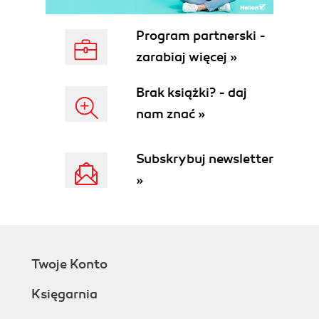
Input/Output
Configuration
Program partnerski -
Writing a Script
zarabiaj więcej »
Cloud Computing Foundations and Building
Blocks
Brak książki? - daj
Getting Started with Cloud Computing
nam znać »
Python Crash Course
Minimalistic Python Tutorial
Math for Programmers Crash Course
Subskrybuj newsletter
Descriptive Statistics and Normal
»
Distributions
Optimization
Machine Learning Key Concepts
Doing Data Science
Build an MLOps Pipeline from Zero
Twoje Konto
Conclusion
Exercises
Księgarnia
Critical Thinking Discussion Questions