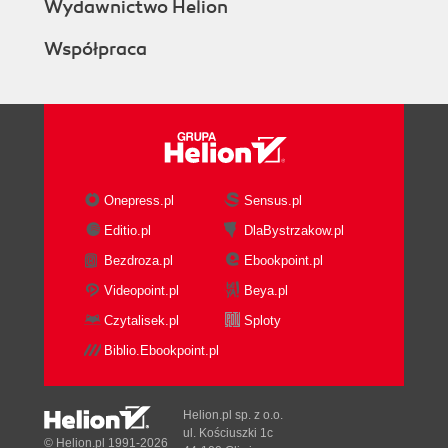
3. MLOps for Containers and Edge Devices
Wydawnictwo Helion
Containers
Współpraca
Container Runtime
Creating a Container
Running a Container
Best Practices
Serving a Trained Model Over HTTP
Edge Devices
Coral
Onepress.pl
Sensus.pl
Azure Percept
Editio.pl
DlaBystrzakow.pl
TFHub
Bezdroza.pl
Ebookpoint.pl
Porting Over Non-TPU Models
Containers for Managed ML Systems
Videopoint.pl
Beya.pl
Containers in Monetizing MLOps
Czytalisek.pl
Sploty
Build Once, Run Many MLOps Workflow
Biblio.Ebookpoint.pl
Conclusion
Exercises
Critical Thinking Discussion Questions
Helion.pl sp. z o.o.
4. Continuous Delivery for Machine Learning
ul. Kościuszki 1c
© Helion.pl 1991-2026