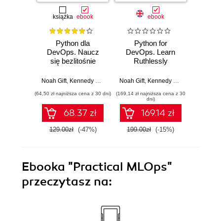
książka
ebook
ebook
Python dla
Python for
Pytho
DevOps. Naucz
DevOps. Learn
and Li
się bezlitośnie
Ruthlessly
Admi
skutecznej
Effective
automatyzacji
Automation
Noah Gift
,
Kennedy Behrman
Noah Gift
,
Alfredo Deza
,
Kennedy Behrman
,
Grig Gheorghiu
Noah Gif
,
Alfredo
(64,50 zł najniższa cena z 30 dni)
(169,14 zł najniższa cena z 30
(135,15 zł 
dni)
68.37 zł
169.14 zł
129.00zł
(-47%)
199.00zł
(-15%)
159.0
Ebooka
"Practical MLOps"
przeczytasz na: