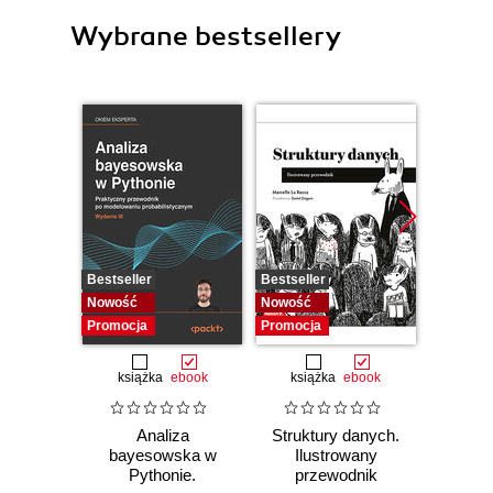
Wybrane bestsellery
Bestseller
Bestseller
Bestselle
Nowość
Nowość
Promocj
Promocja
Promocja
książka
ebook
książka
ebook
ksią
Analiza
Struktury danych.
Pytho
bayesowska w
Ilustrowany
mas
Pythonie.
przewodnik
prz