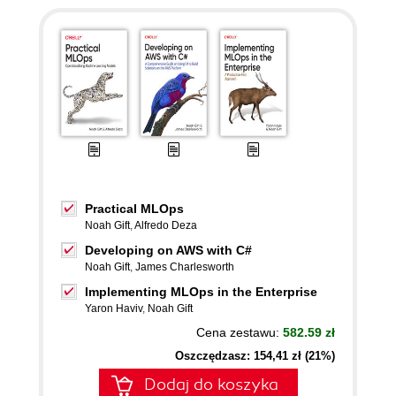
Practical MLOps
Noah Gift
,
Alfredo Deza
Developing on AWS with C#
Noah Gift
,
James Charlesworth
Implementing MLOps in the Enterprise
Yaron Haviv
,
Noah Gift
Cena zestawu:
582.59 zł
Oszczędzasz: 154,41 zł (21%)
Dodaj do koszyka