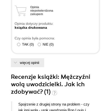
Opinia
niepotwierdzona
zakupem
Opinia dotyczy produktu:
ksiązka drukowana
Czy opinia była pomocna:
TAK
(
0
)
NIE
(
0
)
więcej opinii
Recenzje
książki
: Mężczyźni
wolą uwodzicielki. Jak ich
zdobywać? (1)
Spojrzenie z drugiej strony na problem - czy
jak inni wolą - urok uwodzenia Ron Louis i