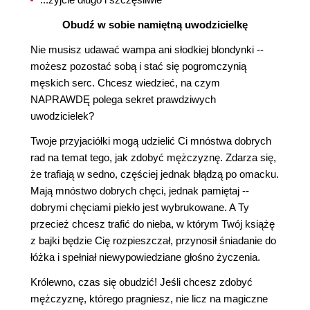
Obudź w sobie namiętną uwodzicielkę
Nie musisz udawać wampa ani słodkiej blondynki --
możesz pozostać sobą i stać się pogromczynią
męskich serc. Chcesz wiedzieć, na czym
NAPRAWDĘ polega sekret prawdziwych
uwodzicielek?
Twoje przyjaciółki mogą udzielić Ci mnóstwa dobrych
rad na temat tego, jak zdobyć mężczyznę. Zdarza się,
że trafiają w sedno, częściej jednak błądzą po omacku.
Mają mnóstwo dobrych chęci, jednak pamiętaj --
dobrymi chęciami piekło jest wybrukowane. A Ty
przecież chcesz trafić do nieba, w którym Twój książę
z bajki będzie Cię rozpieszczał, przynosił śniadanie do
łóżka i spełniał niewypowiedziane głośno życzenia.
Królewno, czas się obudzić! Jeśli chcesz zdobyć
mężczyznę, którego pragniesz, nie licz na magiczne