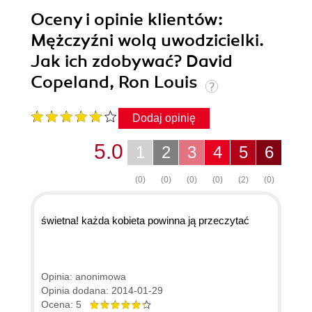
Oceny i opinie klientów:
Mężczyźni wolą uwodzicielki.
Jak ich zdobywać? David
Copeland, Ron Louis
Dodaj opinię
5.0
1
2
3
4
5
6
(0)
(0)
(0)
(0)
(2)
(0)
świetna! każda kobieta powinna ją przeczytać
Opinia: anonimowa
Opinia dodana: 2014-01-29
Ocena: 5