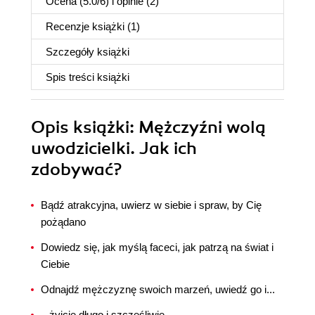
Ocena (
5.0
/
6
) i opinie (2)
Recenzje
książki
(1)
Szczegóły
książki
Spis treści
książki
Opis
książki
: Mężczyźni wolą
uwodzicielki. Jak ich
zdobywać?
Bądź atrakcyjna, uwierz w siebie i spraw, by Cię
pożądano
Dowiedz się, jak myślą faceci, jak patrzą na świat i
Ciebie
Odnajdź mężczyznę swoich marzeń, uwiedź go i...
...żyjcie długo i szczęśliwie