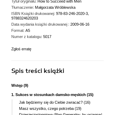
Tytuł oryginału:
How to Succeed with Men
Tłumaczenie:
Małgorzata Wróblewska
ISBN Książki drukowanej:
978-83-246-2020-3,
9788324620203
Data wydania książki drukowanej :
2009-06-16
Format:
A5
Numer z katalogu:
5017
Zgłoś erratę
Spis treści
książki
Wstęp (9)
1. Sukces w stosunkach damsko-męskich (15)
Jak będziemy się do Ciebie zwracać? (16)
Masz wszystko, czego potrzeba (19)
Dziesięciostopniowy Plan Generalny, by osiągnąć