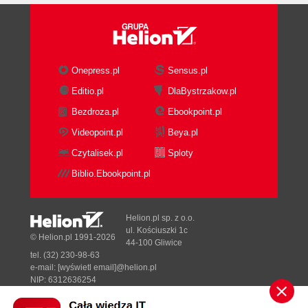
Dwanaście okropnych błędów popełnianych przez
mężczyzn podczas flirtowania; jak sobie z nimi
radzić (193)
7. Jedenaście testów przydatnych podczas flirtu
Onepress.pl
Sensus.pl
Editio.pl
DlaBystrzakow.pl
(205)
Bezdroza.pl
Ebookpoint.pl
Po co testować mężczyzn? (207)
Podsumowanie (222)
Videopoint.pl
Beya.pl
8. Przed randką kwalifikacyjną (225)
Czytalisek.pl
Sploty
Cztery elementy składające się na randkę
Biblio.Ebookpoint.pl
kwalifikacyjną (227)
Cztery rodzaje oczekiwań, które przeszkadzają w
Helion.pl sp. z o.o.
randce kwalifikacyjnej (234)
ul. Kościuszki 1c
© Helion.pl 1991-2026
Cztery sposoby na przygotowanie się do randki
44-100 Gliwice
kwalifikacyjnej (243)
tel. (32) 230-98-63
e-mail:
[wyświetl email]@helion.pl
Podsumowanie (248)
NIP: 6312636254
9. Na randce kwalifikacyjnej (249)
Regon: 241989027