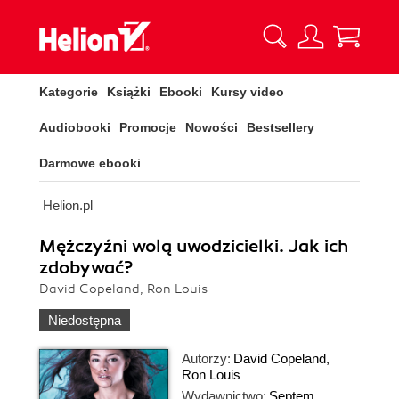
Kategorie
Książki
Ebooki
Kursy video
Audiobooki
Promocje
Nowości
Bestsellery
Darmowe ebooki
Helion.pl
Mężczyźni wolą uwodzicielki. Jak ich
zdobywać?
David Copeland, Ron Louis
Niedostępna
Autorzy:
David Copeland
,
Ron Louis
Wydawnictwo:
Septem