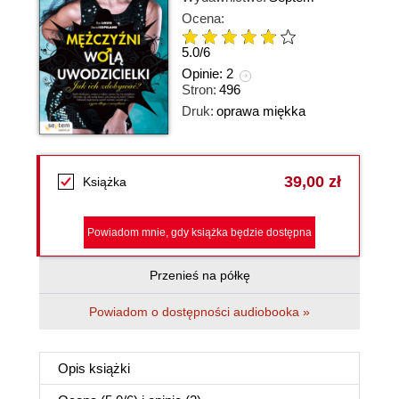
Ocena:
5.0
/
6
Opinie:
2
Stron:
496
Druk:
oprawa miękka
39,00 zł
Książka
Powiadom mnie, gdy książka będzie dostępna
Przenieś na półkę
Powiadom o dostępności audiobooka »
Opis
książki