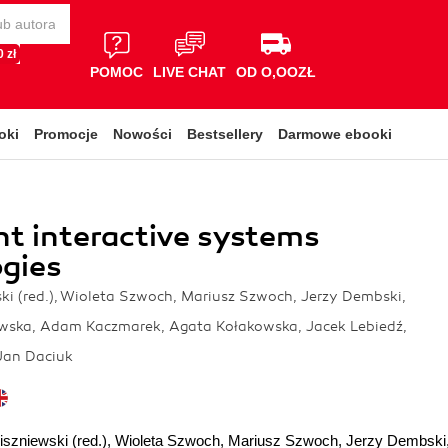
 zł
POMOC
LIVE CHAT
OD O,OOZŁ
oki
Promocje
Nowości
Bestsellery
Darmowe ebooki
ent interactive systems
gies
i (red.), Wioleta Szwoch, Mariusz Szwoch, Jerzy Dembski,
ska, Adam Kaczmarek, Agata Kołakowska, Jacek Lebiedź,
Jan Daciuk
szniewski (red.)
,
Wioleta Szwoch
,
Mariusz Szwoch
,
Jerzy Dembski