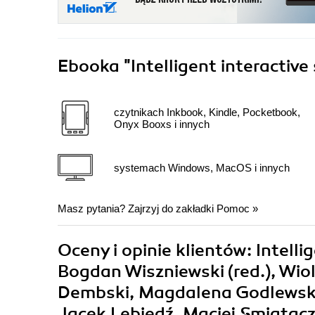
Ebooka
"Intelligent interactiv
czytnikach Inkbook, Kindle, Pocketbook,
Onyx Booxs i innych
systemach Windows, MacOS i innych
Masz pytania? Zajrzyj do zakładki
Pomoc
»
Oceny i opinie klientów: Intell
Bogdan Wiszniewski (red.), Wio
Dembski, Magdalena Godlewsk
Jacek Lebiedź, Maciej Smiatac