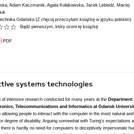
wska
,
Adam Kaczmarek
,
Agata Kołakowska
,
Jacek Lebiedź
,
Maciej
iuk
itechnika Gdańska
(Z chęcią przeczytam książkę w języku polskim)
Bądź pierwszym, który oceni tę książkę
PDF
active systems technologies
ct of intensive research conducted for many years at the
Department 
ectronics, Telecommunications and Informatics at Gdansk Universi
 allowing people to interact with the computer in the most natural and
 or degree of disability. Arguing somewhat with Turing's expectations 
, there is hardly no need for computers to deceptively impersonate h