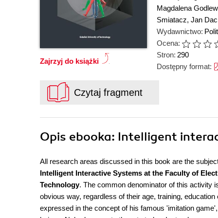
Magdalena Godle
Smiatacz
,
Jan Dac
Wydawnictwo:
Pol
Ocena:
Stron:
290
Zajrzyj do książki
Dostępny format:
Czytaj fragment
Opis
ebooka
: Intelligent inter
All research areas discussed in this book are the subje
Intelligent Interactive Systems at the Faculty of El
Technology
. The common denominator of this activity is
obvious way, regardless of their age, training, education
expressed in the concept of his famous 'imitation game'