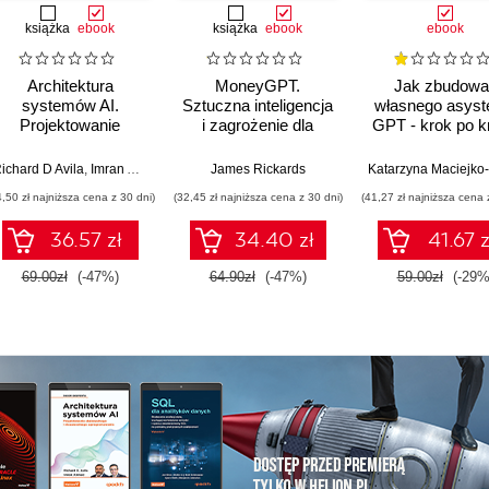
książka
ebook
książka
ebook
ebook
Architektura
MoneyGPT.
Jak zbudowa
systemów AI.
Sztuczna inteligencja
własnego asyst
Projektowanie
i zagrożenie dla
GPT - krok po k
skalowalnego i
globalnej ekonomii
niezawodnego
ichard D Avila
,
Imran Ahmad
James Rickards
oprogramowania
4,50 zł najniższa cena z 30 dni)
(32,45 zł najniższa cena z 30 dni)
(41,27 zł najniższa cena 
36.57 zł
34.40 zł
41.67 z
69.00zł
(-47%)
64.90zł
(-47%)
59.00zł
(-29%