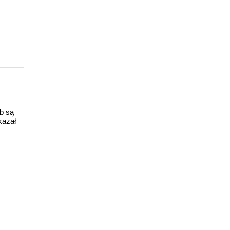
ub są
kazał