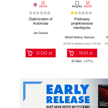
ebook
książka
ebook
Optimization of
Podstawy
Automata
projektowania
interfejsów
użytkownika
Jan Daciuk
Witold Malina
,
Mariusz Szwoch
R
(18,50 zł najniższa cena z 30 dni)
(3
0.00 zł
19.61 zł
37.00zł
(-47%)