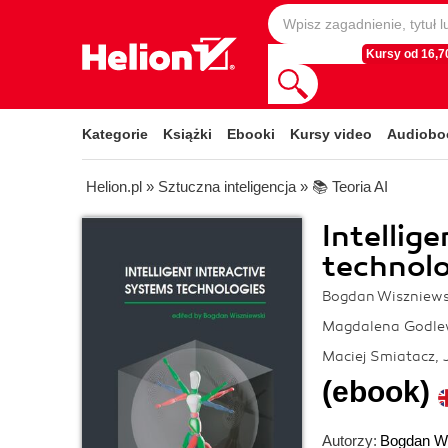
Kursy od 16,70
Kategorie
Książki
Ebooki
Kursy video
Audiobo
Helion.pl
»
Sztuczna inteligencja
»
📚 Teoria AI
Intellig
technolo
Bogdan Wiszniewsk
Magdalena Godlew
Maciej Smiatacz, 
(ebook)
Autorzy:
Bogdan Wi