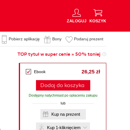
ZALOGUJ
KOSZYK
Pobierz aplikację
Bony
Podaruj prezent
TOP tytuł w super cenie » 50% taniej
26,25 zł
Ebook
Dodaj do koszyka
Dostępny natychmiast po opłaceniu zakupu
lub
Kup na prezent
Kup 1-kliknięciem
,