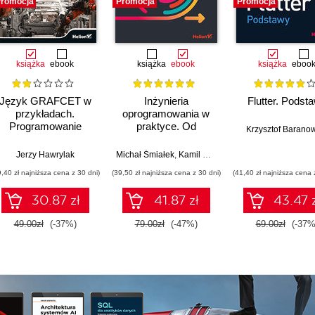
romocja
Promocja
Promocja
książka
ebook
książka
ebook
książka
eboo
Język GRAFCET w
Inżynieria
Flutter. Podst
przykładach.
oprogramowania w
Programowanie
praktyce. Od
Krzysztof Barano
sterowników PLC
wymagań do kodu z
językiem UML
Jerzy Hawrylak
Michał Śmiałek
,
Kamil Rybiński
9,40 zł najniższa cena z 30 dni)
(39,50 zł najniższa cena z 30 dni)
(41,40 zł najniższa cena 
30.87 zł
41.87 zł
43.47 
49.00zł
(-37%)
79.00zł
(-47%)
69.00zł
(-37%