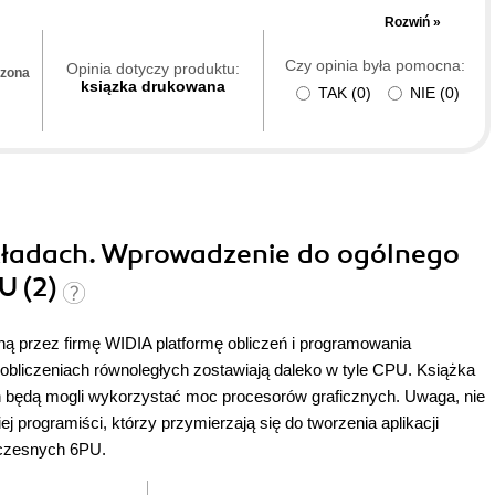
każdy szczegół implementacji i nawet graficzne aplikacje nikomu
Rozwiń »
oteki graficzne i napisane gotowe klasy). Książka w żaden
Czy opinia była pomocna:
się spodziewałem. Gorąco polecam!!!
Opinia dotyczy produktu:
dzona
ksiązka drukowana
TAK
(
0
)
NIE
(
0
)
kładach. Wprowadzenie do ogólnego
U (2)
 przez firmę WIDIA platformę obliczeń i programowania
obliczeniach równoległych zostawiają daleko w tyle CPU. Książka
h będą mogli wykorzystać moc procesorów graficznych. Uwaga, nie
ej programiści, którzy przymierzają się do tworzenia aplikacji
łczesnych 6PU.