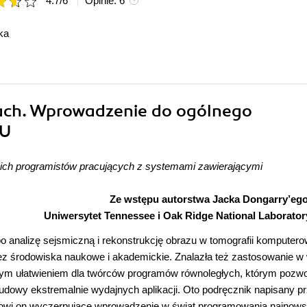
4.7
/
6
Opinie:
6
ka
ach. Wprowadzenie do ogólnego
PU
kich programistów pracujących z systemami zawierającymi
Ze wstępu autorstwa Jacka Dongarry’ego
Uniwersytet Tennessee i Oak Ridge National Laborator
 po analizę sejsmiczną i rekonstrukcję obrazu w tomografii komputero
zez środowiska naukowe i akademickie. Znalazła też zastosowanie w 
kłym ułatwieniem dla twórców programów równoległych, którym pozwol
udowy ekstremalnie wydajnych aplikacji. Oto podręcznik napisany p
nowi on wyczerpujące wprowadzenie w świat programowania najnow