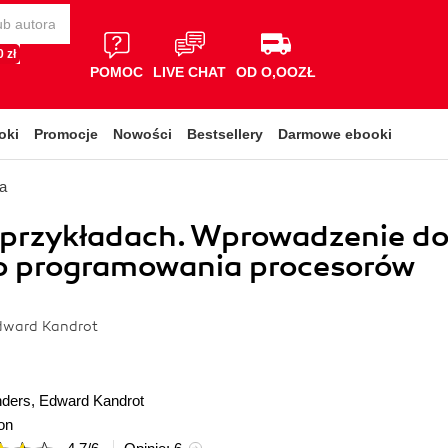
 zł
POMOC
LIVE CHAT
OD O,OOZŁ
oki
Promocje
Nowości
Bestsellery
Darmowe ebooki
a
przykładach. Wprowadzenie d
o programowania procesorów
dward Kandrot
nders
,
Edward Kandrot
on