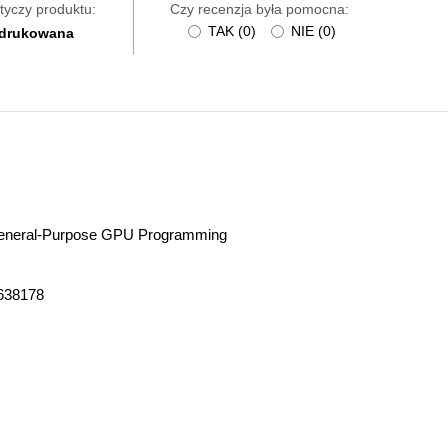
tyczy produktu:
Czy recenzja była pomocna:
TAK
(
0
)
NIE
(
0
)
 drukowana
General-Purpose GPU Programming
638178