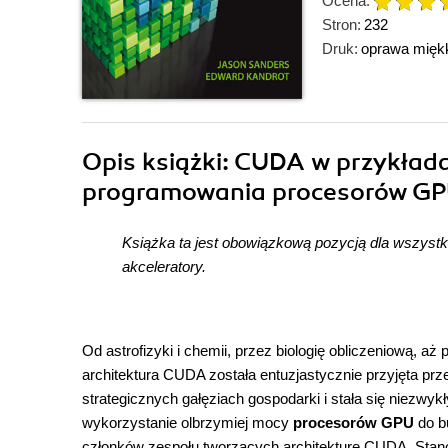
Ocena:
Stron:
232
Druk:
oprawa mięk
Opis
książki
: CUDA w przykład
programowania procesorów G
Książka ta jest obowiązkową pozycją dla wszyst
akceleratory.
Od astrofizyki i chemii, przez biologię obliczeniową, aż
architektura CUDA została entuzjastycznie przyjęta pr
strategicznych gałęziach gospodarki i stała się niezwy
wykorzystanie olbrzymiej mocy
procesorów GPU
do b
członków zespołu tworzących architekturę CUDA. Sta