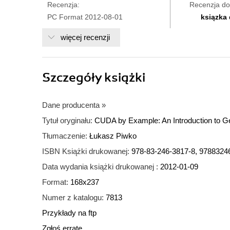
Recenzja:
Recenzja do
PC Format 2012-08-01
ksiązka
więcej recenzji
Szczegóły
książki
Dane producenta
»
Tytuł oryginału:
CUDA by Example: An Introduction to 
Tłumaczenie:
Łukasz Piwko
ISBN Książki drukowanej:
978-83-246-3817-8, 9788324
Data wydania książki drukowanej :
2012-01-09
Format:
168x237
Numer z katalogu:
7813
Przykłady na ftp
Zgłoś erratę