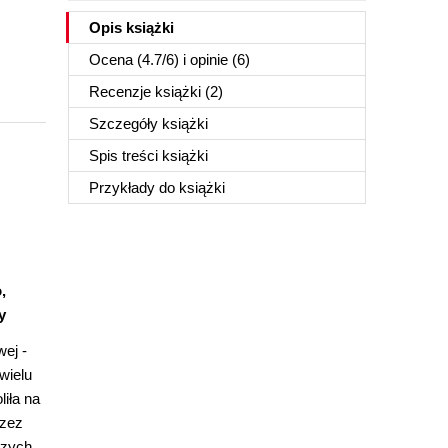
Opis
książki
Ocena (
4.7
/
6
) i opinie (6)
Recenzje
książki
(2)
Szczegóły
książki
Spis treści
książki
Przykłady do
książki
,
y
wej -
wielu
iła na
rzez
szych