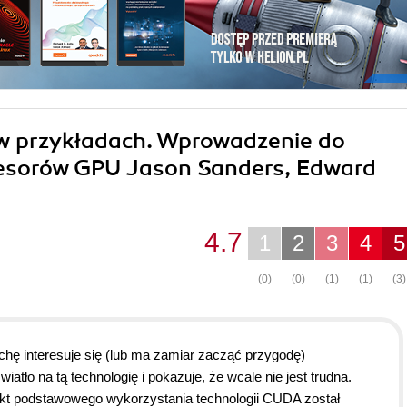
 w przykładach. Wprowadzenie do
esorów GPU Jason Sanders, Edward
4.7
1
2
3
4
5
(0)
(0)
(1)
(1)
(3)
hę interesuje się (lub ma zamiar zacząć przygodę)
tło na tą technologię i pokazuje, że wcale nie jest trudna.
pekt podstawowego wykorzystania technologii CUDA został