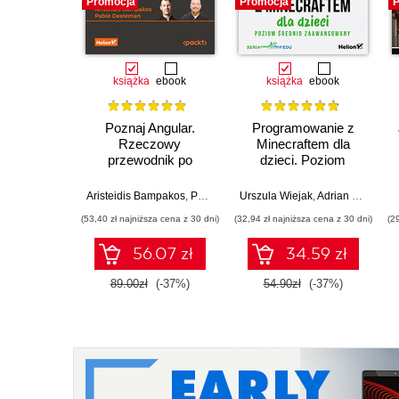
Promocja
Promocja
P
książka
ebook
książka
ebook
Poznaj Angular.
Programowanie z
Rzeczowy
Minecraftem dla
przewodnik po
dzieci. Poziom
tworzeniu aplikacji
średnio
webowych z użyciem
zaawansowany.
Aristeidis Bampakos
,
Pablo Deeleman
Urszula Wiejak
,
Adrian Wojciechowski
frameworku Angular
Wydanie II
(53,40 zł najniższa cena z 30 dni)
(32,94 zł najniższa cena z 30 dni)
(2
15. Wydanie IV
56.07 zł
34.59 zł
89.00zł
(-37%)
54.90zł
(-37%)