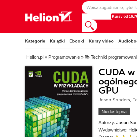
Kursy od 16,70
Kategorie
Książki
Ebooki
Kursy video
Audiobo
Helion.pl
»
Programowanie
»
📚 Techniki programowani
CUDA w 
ogólneg
GPU
Jason Sanders, E
Niedostępna
Autorzy:
Jason Sa
Wydawnictwo:
Heli