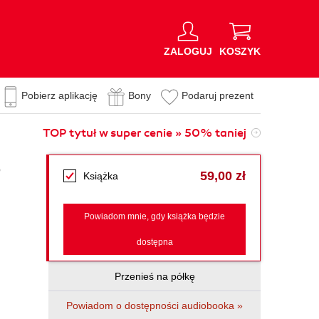
ZALOGUJ
KOSZYK
Pobierz aplikację
Bony
Podaruj prezent
TOP tytuł w super cenie » 50% taniej
o
59,00 zł
Książka
Powiadom mnie, gdy książka będzie
dostępna
Przenieś na półkę
Powiadom o dostępności audiobooka »