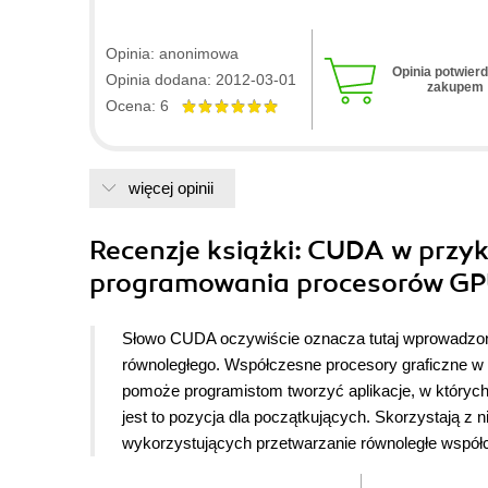
przedstawiony wraz z przykładem. Autorzy zadbali o 
nie powinny sprawić kłopotów (załączone gotowe bibli
Opinia: anonimowa
sposób nie rozczarowuje. Jest dokładnie tym czego 
Opinia potwier
Opinia dodana: 2012-03-01
zakupem
Ocena: 6
więcej opinii
Recenzje
książki
: CUDA w przy
programowania procesorów GP
Słowo CUDA oczywiście oznacza tutaj wprowadzoną
równoległego. Współczesne procesory graficzne w 
pomoże programistom tworzyć aplikacje, w któryc
jest to pozycja dla początkujących. Skorzystają z ni
wykorzystujących przetwarzanie równoległe wspó