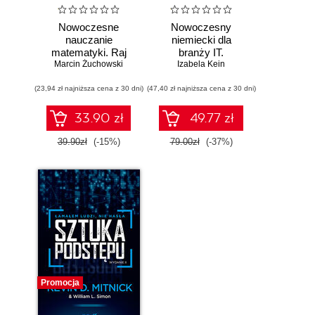
Nowoczesne
Nowoczesny
nauczanie
niemiecki dla
matematyki. Raj
branży IT.
Marcin Żuchowski
Cantora bez
Praktyczne
Izabela Kein
kalkulatora?
przykłady i
(23,94 zł najniższa cena z 30 dni)
(47,40 zł najniższa cena z 30 dni)
ćwiczenia
33.90 zł
49.77 zł
39.90zł
(-15%)
79.00zł
(-37%)
Promocja