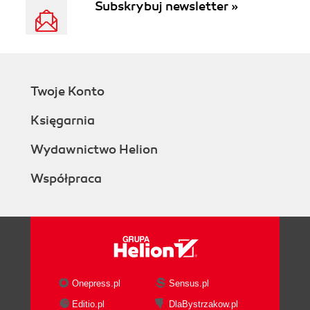
Subskrybuj newsletter »
Twoje Konto
Księgarnia
Wydawnictwo Helion
Współpraca
Onepress.pl
Sensus.pl
Editio.pl
DlaBystrzakow.pl