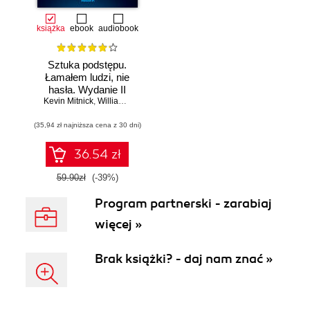
książka
ebook
audiobook
Sztuka podstępu.
Łamałem ludzi, nie
hasła. Wydanie II
Kevin Mitnick
,
William L. Simon
(35,94 zł najniższa cena z 30 dni)
36.54 zł
59.90zł
(-39%)
Program partnerski - zarabiaj
więcej »
Brak książki? - daj nam znać »