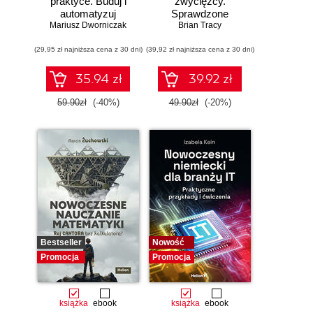
praktyce. Buduj i
zwycięzcy.
automatyzuj
Sprawdzone
Mariusz Dworniczak
infrastrukturę
strategie na drodze
Brian Tracy
chmurową oraz
do sukcesu
(29,95 zł najniższa cena z 30 dni)
zarządzaj nią z
(39,92 zł najniższa cena z 30 dni)
wykorzystaniem
Dockera
35.94 zł
39.92 zł
59.90zł
(-40%)
49.90zł
(-20%)
Bestseller
Nowość
Promocja
Promocja
książka
ebook
książka
ebook