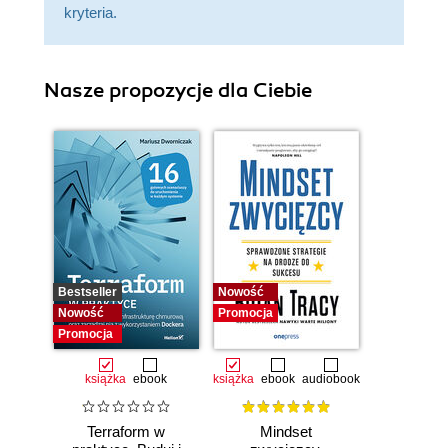
kryteria.
Nasze propozycje dla Ciebie
Bestseller
Nowość
Nowość
Promocja
Promocja
książka
ebook
książka
ebook
audiobook
Terraform w
Mindset