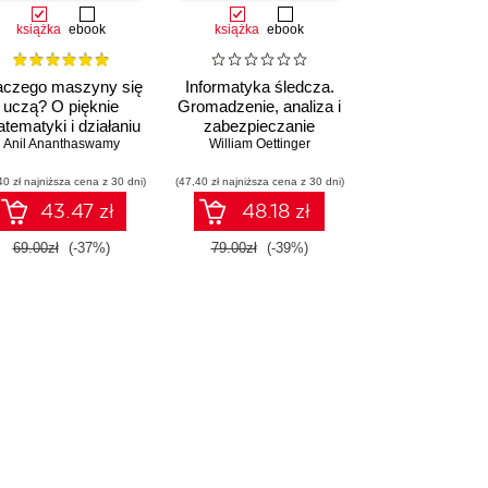
książka
ebook
książka
ebook
aczego maszyny się
Informatyka śledcza.
uczą? O pięknie
Gromadzenie, analiza i
tematyki i działaniu
zabezpieczanie
ółczesnej sztucznej
Anil Ananthaswamy
William Oettinger
dowodów
inteligencji
elektronicznych dla
40 zł najniższa cena z 30 dni)
(47,40 zł najniższa cena z 30 dni)
początkujących.
Wydanie II
43.47 zł
48.18 zł
69.00zł
(-37%)
79.00zł
(-39%)