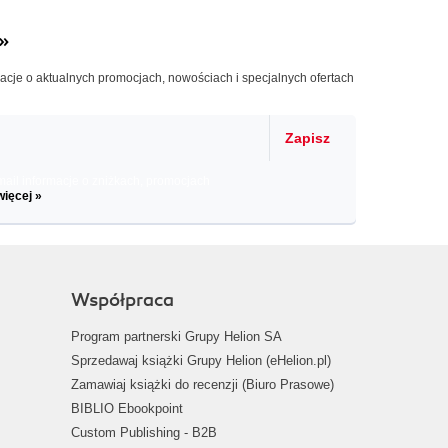
»
macje o aktualnych promocjach, nowościach i specjalnych ofertach
Zapisz
il informacje o zniżkach, promocjach
więcej »
Współpraca
Program partnerski Grupy Helion SA
Sprzedawaj książki Grupy Helion (eHelion.pl)
Zamawiaj książki do recenzji (Biuro Prasowe)
BIBLIO Ebookpoint
Custom Publishing - B2B