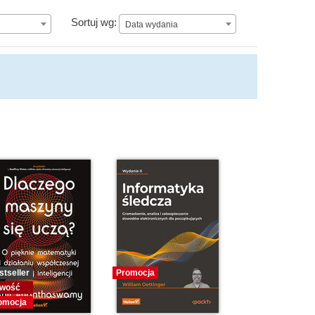
Data wydania
Sortuj wg:
Data wydania
stseller
Promocja
wość
omocja