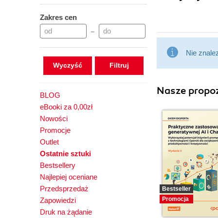
Zakres cen
–
Nie znale
Wyczyść
Nasze propoz
BLOG
eBooki za 0,00zł
Nowości
Promocje
Outlet
Ostatnie sztuki
Bestsellery
Najlepiej oceniane
Przedsprzedaż
Bestseller
Promocja
Zapowiedzi
Druk na żądanie