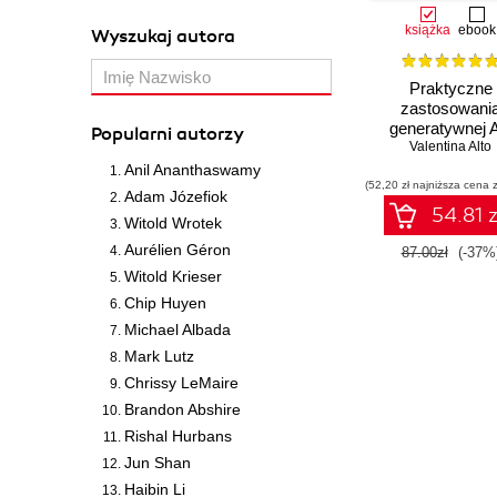
książka
ebook
Wyszukaj autora
Praktyczne
zastosowani
generatywnej A
Popularni autorzy
ChatGPT. Wykorz
Valentina Alto
potencjał inżynie
Anil Ananthaswamy
(52,20 zł najniższa cena z
promptów z
Adam Józefiok
technologiami O
54.81 z
Witold Wrotek
dla zwiększen
produktywności
Aurélien Géron
87.00zł
(-37%
kreatywności. Wy
Witold Krieser
II
Chip Huyen
Michael Albada
Mark Lutz
Chrissy LeMaire
Brandon Abshire
Rishal Hurbans
Jun Shan
Haibin Li