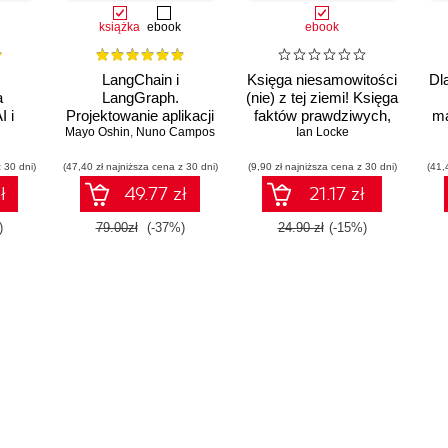
książka
ebook
ebook
LangChain i
Księga niesamowitości
Dl
a
LangGraph.
(nie) z tej ziemi! Księga
I i
Projektowanie aplikacji
faktów prawdziwych,
ma
ystaj
Mayo Oshin
opartych na dużych
,
Nuno Campos
choć niezwykłych
Ian Locke
wsp
rii
modelach językowych
 30 dni)
(47,40 zł najniższa cena z 30 dni)
w praktyce
(9,90 zł najniższa cena z 30 dni)
(41,
penAI
ł
49.77 zł
21.17 zł
ia
 i
)
79.00zł
(-37%)
24.90 zł
(-15%)
danie