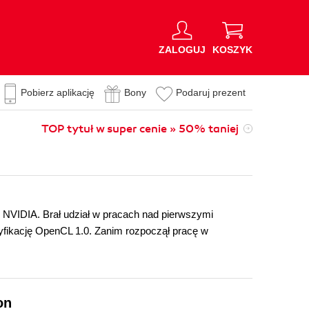
ZALOGUJ
KOSZYK
Pobierz aplikację
Bony
Podaruj prezent
TOP tytuł w super cenie » 50% taniej
 NVIDIA. Brał udział w pracach nad pierwszymi
ikację OpenCL 1.0. Zanim rozpoczął pracę w
on