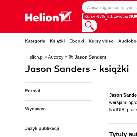
Kursy -65%
Inż. zwrotna 39,90
Kategorie
Książki
Ebooki
Kursy video
Audiobo
Helion.pl
» Autorzy
» 📚
Jason Sanders
Jason Sanders - książki
Format
Jason Sande
wersjami opr
Wydawca
NVIDIA, praco
Język publikacji
Tytuły au