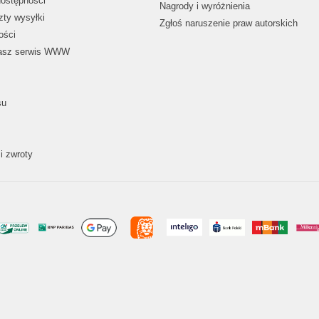
dostępności
Nagrody i wyróżnienia
zty wysyłki
Zgłoś naruszenie praw autorskich
ości
nasz serwis WWW
su
i zwroty