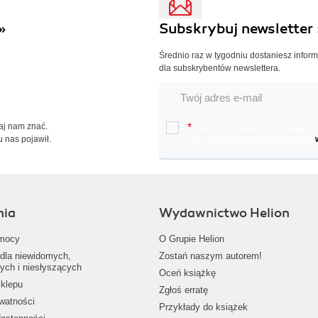
»
Subskrybuj newsletter 
Średnio raz w tygodniu dostaniesz infor
dla subskrybentów newslettera.
Daj nam znać.
*
Chcę otrzymywać na podany e-ma
u nas pojawił.
oraz nowościach wydawniczych.
nia
Wydawnictwo Helion
mocy
O Grupie Helion
dla niewidomych,
Zostań naszym autorem!
ych i niesłyszących
Oceń książkę
klepu
Zgłoś erratę
ywatności
Przykłady do książek