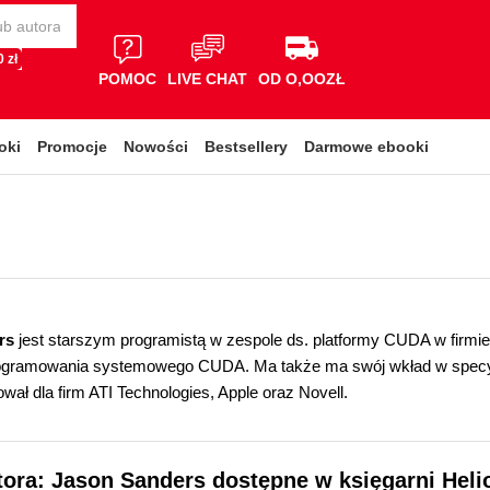
 zł
POMOC
LIVE CHAT
OD O,OOZŁ
oki
Promocje
Nowości
Bestsellery
Darmowe ebooki
rs
jest starszym programistą w zespole ds. platformy CUDA w firmie
ogramowania systemowego CUDA. Ma także ma swój wkład w specyf
wał dla firm ATI Technologies, Apple oraz Novell.
tora: Jason Sanders dostępne w księgarni Heli