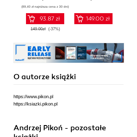
parametrycznego i
2021-2024
(89,40 zł najniższa cena z 30 dni)
nieparametrycznego
2D i 3D
93.87 zł
149.00 zł
149.00zł
(-37%)
O autorze
książki
https://www.pikon.pl
https://ksiazki.pikon.pl
Andrzej Pikoń - pozostałe