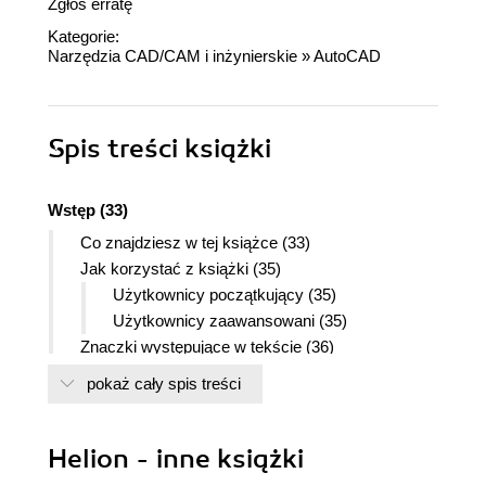
Zgłoś erratę
Kategorie:
Narzędzia CAD/CAM i inżynierskie
»
AutoCAD
Spis treści
książki
Wstęp (33)
Co znajdziesz w tej książce (33)
Jak korzystać z książki (35)
Użytkownicy początkujący (35)
Użytkownicy zaawansowani (35)
Znaczki występujące w tekście (36)
Instalacja przykładów (36)
pokaż cały spis treści
Instalacja wersji treningowej AutoCAD-a (37)
Nowe możliwości AutoCAD-a 2004 (39)
Helion - inne książki
Przegląd nowych możliwości w porównaniu z