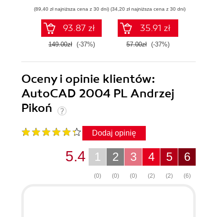
(89,40 zł najniższa cena z 30 dni)
(34,20 zł najniższa cena z 30 dni)
(29,40 zł naj
93.87 zł
35.91 zł
149.00zł
(-37%)
57.00zł
(-37%)
49.0
Oceny i opinie klientów:
AutoCAD 2004 PL Andrzej
Pikoń
Dodaj opinię
5.4
1
2
3
4
5
6
(0)
(0)
(0)
(2)
(2)
(6)