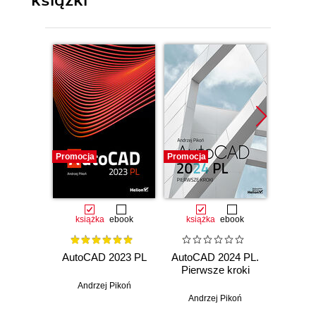
książki
Promocja
Promocja
Promocj
książka
ebook
książka
ebook
ksią
AutoCAD 2023 PL
AutoCAD 2024 PL.
AutoCA
Pierwsze kroki
Pier
Andrzej Pikoń
Andrzej Pikoń
And