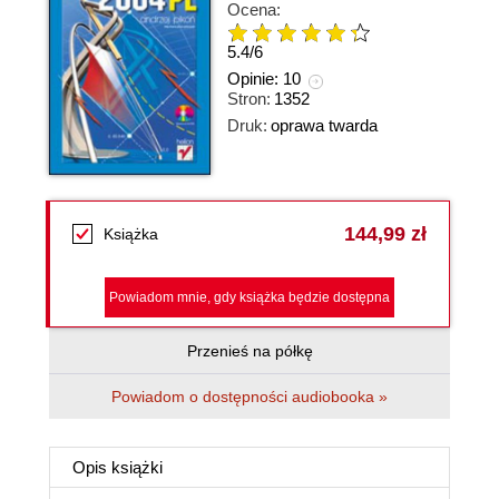
Ocena:
5.4
/
6
Opinie:
10
Stron:
1352
Druk:
oprawa twarda
144,99 zł
Książka
Powiadom mnie, gdy książka będzie dostępna
Przenieś na półkę
Powiadom o dostępności audiobooka »
Opis
książki