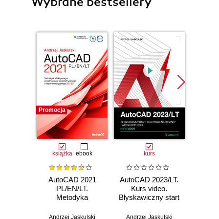
Wybrane bestsellery
Promocja
książka
ebook
kurs
AutoCAD 2021
AutoCAD 2023/LT.
Auto
PL/EN/LT.
Kurs video.
Kurs v
Metodyka
Błyskawiczny start
ś
efektywnego
dla dowolnej
projektowania
branży i wersji
Andrzej Jaskulski
Andrzej Jaskulski
Piotr