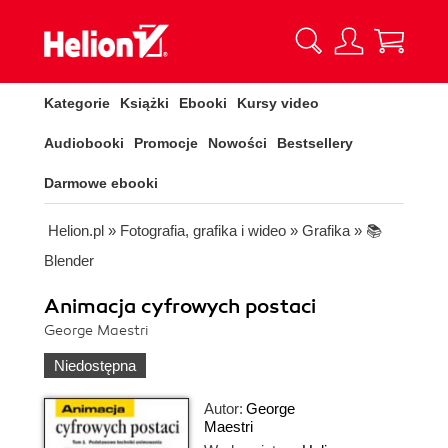
Kategorie
Książki
Ebooki
Kursy video
Audiobooki
Promocje
Nowości
Bestsellery
Darmowe ebooki
Helion.pl
»
Fotografia, grafika i wideo
»
Grafika
»
📚
Blender
Animacja cyfrowych postaci
George Maestri
Niedostępna
Autor:
George
Maestri