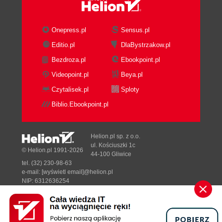
(74)
Onepress.pl
Sensus.pl
Wnioski (78)
Editio.pl
DlaBystrzakow.pl
Rozdział 4: Modelowanie animowanych dłoni (79)
Bezdroza.pl
Ebookpoint.pl
Struktura dłoni (79)
Videopoint.pl
Beya.pl
Elastyczność dłoni i palców (80)
Czytalisek.pl
Sploty
Palce (81)
Kciuk (82)
Biblio.Ebookpoint.pl
Metody modelowania dłoni (83)
Modelowanie dłoni z segmentów (84)
Helion.pl sp. z o.o.
Modelowanie dłoni z wielokątnej siatki (85)
ul. Kościuszki 1c
© Helion.pl 1991-2026
Modelowanie dłoni obiektami NURBS (89)
44-100 Gliwice
Modelowanie dłoni z metaobiektów (95)
tel. (32) 230-98-63
e-mail:
[wyświetl email]@helion.pl
Metody zwiększania realizmu cyfrowych dłoni (97)
NIP: 6312636254
Paznokcie (98)
Regon: 241989027
Kostki (99)
Designed with ♥ by
Tonik.pl
Ścięgna (99)