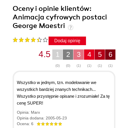
Oceny i opinie klientów:
Animacja cyfrowych postaci
George Maestri
Dodaj opinię
4.5
1
2
3
4
5
6
(0)
(0)
(1)
(1)
(1)
(1)
Wszystko w jednym, tzn. modelowanie we
wszystkich bardziej znanych technikach...
Wszystko przystępnie opisane i zrozumiałe! Za tę
cenę SUPER!
Opinia: Marx
Opinia dodana: 2005-05-23
Ocena: 6