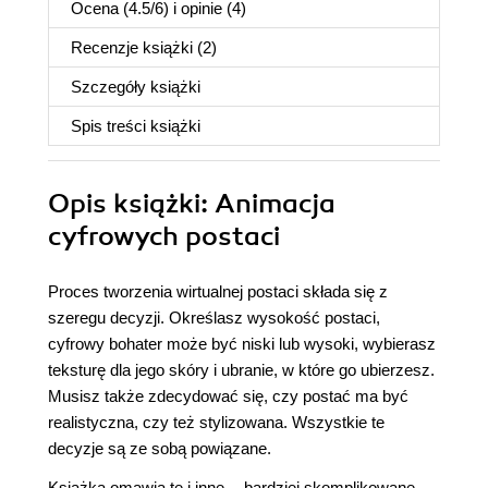
Ocena (
4.5
/
6
) i opinie (4)
Recenzje
książki
(2)
Szczegóły
książki
Spis treści
książki
Opis
książki
: Animacja
cyfrowych postaci
Proces tworzenia wirtualnej postaci składa się z
szeregu decyzji. Określasz wysokość postaci,
cyfrowy bohater może być niski lub wysoki, wybierasz
teksturę dla jego skóry i ubranie, w które go ubierzesz.
Musisz także zdecydować się, czy postać ma być
realistyczna, czy też stylizowana. Wszystkie te
decyzje są ze sobą powiązane.
Książka omawia te i inne -- bardziej skomplikowane --