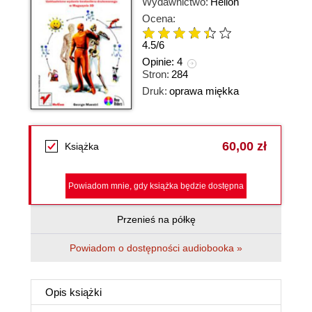
Wydawnictwo:
Helion
Ocena:
4.5
/
6
Opinie:
4
Stron:
284
Druk:
oprawa miękka
60,00 zł
Książka
Powiadom mnie, gdy książka będzie dostępna
Przenieś na półkę
Powiadom o dostępności audiobooka »
Opis
książki