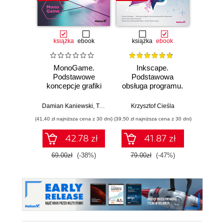
książka
ebook
książka
ebook
ksią
MonoGame.
Inkscape.
UXUI
Podstawowe
Podstawowa
Zoptym
koncepcje grafiki
obsługa programu.
Man
3D
wydanie II
rozszerzone i
Damian Kaniewski
,
Tomasz Dziubak
Krzysztof Cieśla
,
Jacek Matulewski
Chr
uzupełnione
(41,40 zł najniższa cena z 30 dni)
(39,50 zł najniższa cena z 30 dni)
(47,40 zł naj
42.78 zł
41.87 zł
69.00zł
(-38%)
79.00zł
(-47%)
79.0