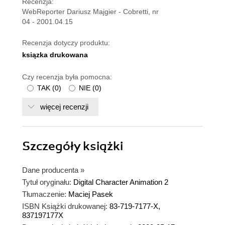
Recenzja:
WebReporter Dariusz Majgier - Cobretti, nr
04 - 2001.04.15
Recenzja dotyczy produktu:
ksiązka drukowana
Czy recenzja była pomocna:
TAK
(
0
)
NIE
(
0
)
więcej recenzji
Szczegóły
książki
Dane producenta
»
Tytuł oryginału:
Digital Character Animation 2
Tłumaczenie:
Maciej Pasek
ISBN Książki drukowanej:
83-719-7177-X,
837197177X