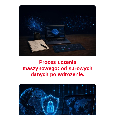
w epoce komputerów
(29,40 zł najniższa cena z 30 dni)
50.49 zł
29.89 zł
99.00zł
(-49%)
49.00 zł
(-39%)
Proces uczenia
maszynowego: od surowych
danych po wdrożenie.
książka
ebook
książka
ebook