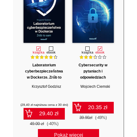
książka
ebook
książka
ebook
Laboratorium
Cybersecurity w
cyberbezpieczeństwa
pytaniach i
w Dockerze. Zrób to
odpowiedziach
sam
Krzysztof Godzisz
Wojciech Ciemski
(29,40 zł najniższa cena z 30 dni)
20.35 zł
29.40 zł
39.90zł
(-49%)
49.00 zł
(-40%)
Pokaż więcej