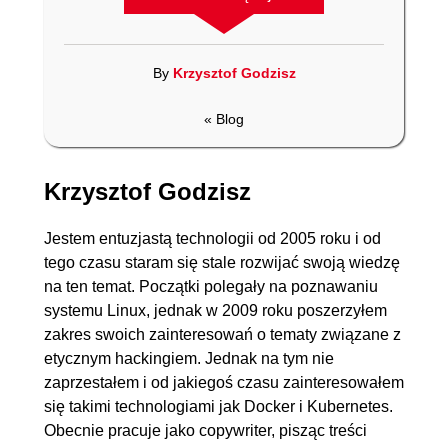
By
Krzysztof Godzisz
« Blog
Krzysztof Godzisz
Jestem entuzjastą technologii od 2005 roku i od
książka
ebook
książka
ebook
tego czasu staram się stale rozwijać swoją wiedzę
na ten temat. Początki polegały na poznawaniu
Etyczny haking.
Podstawy
systemu Linux, jednak w 2009 roku poszerzyłem
Praktyczne
bezpieczeństwa
zakres swoich zainteresowań o tematy związane z
wprowadzenie do
informacji. Praktyczne
hakingu
wprowadzenie
etycznym hackingiem. Jednak na tym nie
Daniel Graham
Jason Andress
zaprzestałem i od jakiegoś czasu zainteresowałem
się takimi technologiami jak Docker i Kubernetes.
(53,40 zł najniższa cena z 30 dni)
(35,40 zł najniższa cena z 30 dni)
Obecnie pracuje jako copywriter, pisząc treści