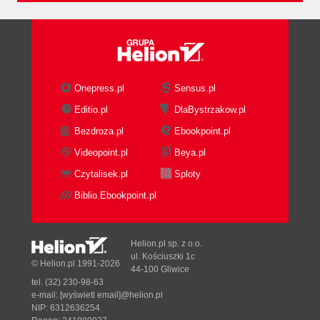
Onepress.pl
Sensus.pl
Editio.pl
DlaBystrzakow.pl
Bezdroza.pl
Ebookpoint.pl
Videopoint.pl
Beya.pl
Czytalisek.pl
Sploty
Biblio.Ebookpoint.pl
Helion.pl sp. z o.o.
ul. Kościuszki 1c
© Helion.pl 1991-2026
44-100 Gliwice
tel. (32) 230-98-63
e-mail:
[wyświetl email]@helion.pl
NIP: 6312636254