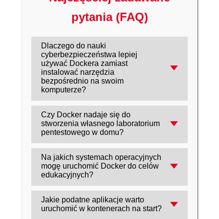
pytania (FAQ)
Dlaczego do nauki
cyberbezpieczeństwa lepiej
używać Dockera zamiast
instalować narzędzia
bezpośrednio na swoim
komputerze?
Docker zapewnia izolację w kontenerach,
Czy Docker nadaje się do
dzięki czemu uruchamiane podatne
stworzenia własnego laboratorium
aplikacje i narzędzia nie ingerują w system,
pentestowego w domu?
którego używasz na co dzień, i zmniejszają
Tak. Kontenery pozwalają szybko postawić
ryzyko wycieku danych lub ,,zepsucia"
Na jakich systemach operacyjnych
środowisko do testów i nauki, a potem je
konfiguracji.
mogę uruchomić Docker do celów
usunąć i odtworzyć od zera, co jest idealne
edukacyjnych?
do ćwiczeń i powtarzalnych scenariuszy.
Docker działa na Windowsie, Linuksie i
Jakie podatne aplikacje warto
macOS, więc możesz zbudować
uruchomić w kontenerach na start?
laboratorium niezależnie od tego, z jakiego