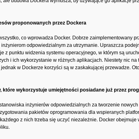
a, ale budowa Dockera wymusza, by używające go aplikacje prze
ocesów proponowanych przez Dockera
wszystko, co wprowadza Docker. Dobrze zaimplementowany prz
 inżynierom odpowiedzialnym za utrzymanie. Upraszcza podej
acje z punktu widzenia systemu operacyjnego, w którym są uruc
ych i ich wykorzystanie w różnych aplikacjach. Niestety nic na
jednak w Dockerze korzyści są w zaskakującej przewadze. Oto n
 które wykorzystuje umiejętności posiadane już przez pro
stanowiska inżynierów odpowiedzialnych za tworzenie nowych w
zygotowania pakietów oprogramowania dla wspieranych platfor
i każdego z nich trzeba się uczyć niezależnie. Docker obejmu
liku.