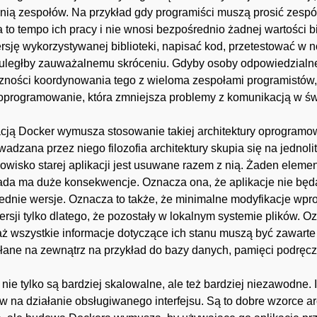
ią zespołów. Na przykład gdy programiści muszą prosić zespó
za to tempo ich pracy i nie wnosi bezpośrednio żadnej wartości 
sję wykorzystywanej biblioteki, napisać kod, przetestować w no
i uległby zauważalnemu skróceniu. Gdyby osoby odpowiedzialn
ności koordynowania tego z wieloma zespołami programistów, m
programowanie, która zmniejsza problemy z komunikacją w świ
ją Docker wymusza stosowanie takiej architektury oprogramo
adzana przez niego filozofia architektury skupia się na jednol
wisko starej aplikacji jest usuwane razem z nią. Żaden element
zasada ma duże konsekwencje. Oznacza ona, że aplikacje nie bę
zednie wersje. Oznacza to także, że minimalne modyfikacje w
rsji tylko dlatego, że pozostały w lokalnym systemie plików. Oz
ż wszystkie informacje dotyczące ich stanu muszą być zawart
łane na zewnątrz na przykład do bazy danych, pamięci podręczn
e nie tylko są bardziej skalowalne, ale też bardziej niezawodne.
w na działanie obsługiwanego interfejsu. Są to dobre wzorce a