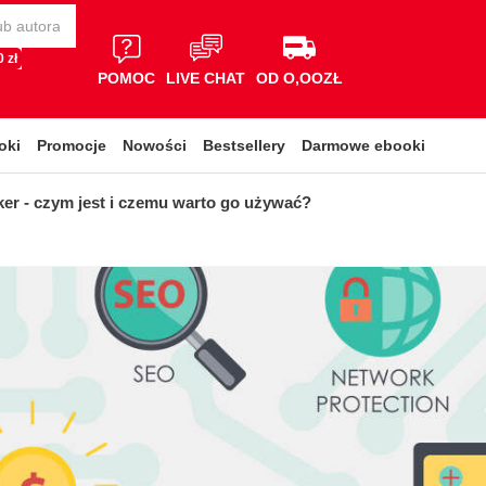
 zł
POMOC
LIVE CHAT
OD O,OOZŁ
oki
Promocje
Nowości
Bestsellery
Darmowe ebooki
ker - czym jest i czemu warto go używać?