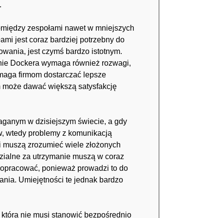
.
pomiędzy zespołami nawet w mniejszych
mi jest coraz bardziej potrzebny do
owania, jest czymś bardzo istotnym.
wanie Dockera wymaga również rozwagi,
omaga firmom dostarczać lepsze
 może dawać większą satysfakcję
aganym w dzisiejszym świecie, a gdy
ów, wtedy problemy z komunikacją
ści muszą zrozumieć wiele złożonych
zialne za utrzymanie muszą w coraz
popracować, ponieważ prowadzi to do
ia. Umiejętności te jednak bardzo
która nie musi stanowić bezpośrednio