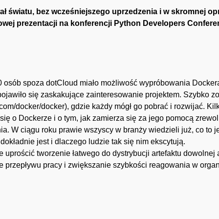
ł światu, bez wcześniejszego uprzedzenia i w skromnej opr
wej prezentacji
na konferencji Python Developers Conferenc
o 40 osób spoza dotCloud miało możliwość wypróbowania Docker
i pojawiło się zaskakujące zainteresowanie projektem. Szybko 
b.com/docker/docker
), gdzie każdy mógł go pobrać i rozwijać. Ki
 się o Dockerze i o tym, jak zamierza się za jego pomocą zrew
. W ciągu roku prawie wszyscy w branży wiedzieli już, co to je
kładnie jest i dlaczego ludzie tak się nim ekscytują.
e uprościć tworzenie łatwego do dystrybucji artefaktu dowolnej 
 przepływu pracy i zwiększanie szybkości reagowania w organ