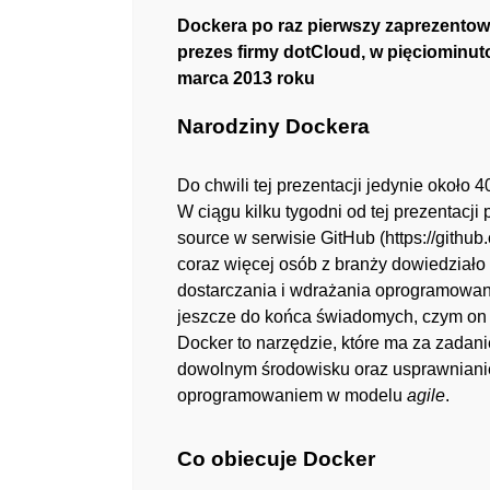
Dockera po raz pierwszy zaprezentowa
prezes firmy dotCloud, w
pięciominuto
marca 2013 roku
Narodziny Dockera
Do chwili tej prezentacji jedynie okoł
W ciągu kilku tygodni od tej prezentacj
source w serwisie GitHub (
https://githu
coraz więcej osób z branży dowiedziało
dostarczania i wdrażania oprogramowania
jeszcze do końca świadomych, czym on do
Docker to narzędzie, które ma za zadani
dowolnym środowisku oraz usprawnianie
oprogramowaniem w modelu
agile
.
Co obiecuje Docker