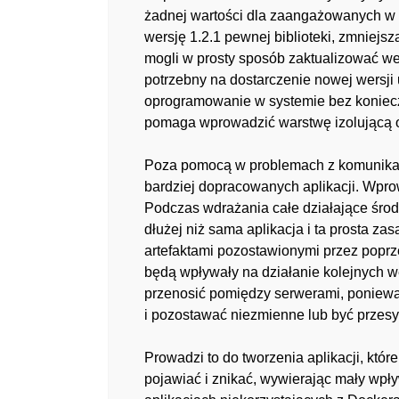
żadnej wartości dla zaangażowanych w n
wersję 1.2.1 pewnej biblioteki, zmniejs
mogli w prosty sposób zaktualizować wer
potrzebny na dostarczenie nowej wersj
oprogramowanie w systemie bez koniecz
pomaga wprowadzić warstwę izolującą o
Poza pomocą w problemach z komunikac
bardziej dopracowanych aplikacji. Wprow
Podczas wdrażania całe działające środo
dłużej niż sama aplikacja i ta prosta 
artefaktami pozostawionymi przez popr
będą wpływały na działanie kolejnych we
przenosić pomiędzy serwerami, poniewa
i pozostawać niezmienne lub być przesy
Prowadzi to do tworzenia aplikacji, któr
pojawiać i znikać, wywierając mały wpły