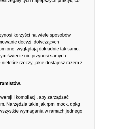
strzegały tych najlepszych praktyk, co
ynosi korzyści na wiele sposobów
mowanie decyzji dotyczących
homione, wyglądają dokładnie tak samo.
 tym świecie nie przynosi samych
iektóre rzeczy, jakie dostajesz razem z
gramistów.
ersji i kompilacji, aby zarządzać
m. Narzędzia takie jak rpm, mock, dpkg
je wszystkie wymagania w ramach jednego