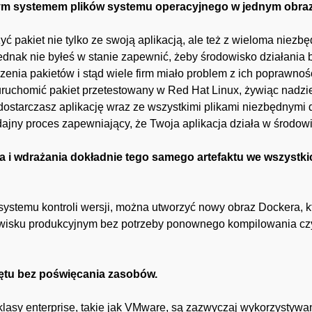
dnym systemem plików systemu operacyjnego w jednym obra
ć pakiet nie tylko ze swoją aplikacją, ale też z wieloma niezbę
 jednak nie byłeś w stanie zapewnić, żeby środowisko działania 
zenia pakietów i stąd wiele firm miało problem z ich poprawnoś
uruchomić pakiet przetestowany w Red Hat Linux, żywiąc nadzie
dostarczasz aplikację wraz ze wszystkimi plikami niezbędnymi
ydajny proces zapewniający, że Twoja aplikacja działa w środo
a i wdrażania dokładnie tego samego artefaktu we wszystki
stemu kontroli wersji, można utworzyć nowy obraz Dockera, któ
dowisku produkcyjnym bez potrzeby ponownego kompilowania c
ętu bez poświęcania zasobów.
 klasy enterprise, takie jak VMware, są zazwyczaj wykorzystywa