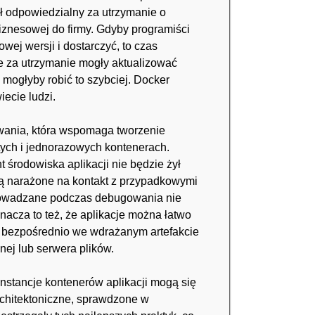
ł odpowiedzialny za utrzymanie o
biznesowej do firmy. Gdyby programiści
wej wersji i dostarczyć, to czas
e za utrzymanie mogły aktualizować
ogłyby robić to szybciej. Docker
ecie ludzi.
wania, która wspomaga tworzenie
itych i jednorazowych kontenerach.
 środowiska aplikacji nie będzie żył
dą narażone na kontakt z przypadkowymi
prowadzane podczas debugowania nie
nacza to też, że aplikacje można łatwo
e bezpośrednio we wdrażanym artefakcie
ej lub serwera plików.
 Instancje kontenerów aplikacji mogą się
rchitektoniczne, sprawdzone w