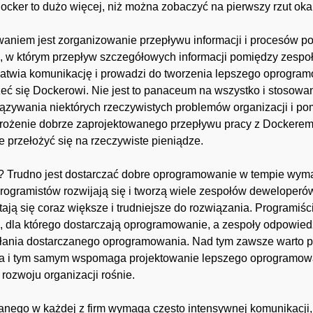
Docker to dużo więcej, niż można zobaczyć na pierwszy rzut oka
aniem jest zorganizowanie przepływu informacji i procesów 
, w którym przepływ szczegółowych informacji pomiędzy zespoła
ułatwia komunikację i prowadzi do tworzenia lepszego oprogram
rzeć się Dockerowi. Nie jest to panaceum na wszystko i stoso
ązywania niektórych rzeczywistych problemów organizacji i p
rożenie dobrze zaprojektowanego przepływu pracy z Dockerem
 przełożyć się na rzeczywiste pieniądze.
rm? Trudno jest dostarczać dobre oprogramowanie w tempie wym
programistów rozwijają się i tworzą wiele zespołów deweloper
tają się coraz większe i trudniejsze do rozwiązania. Programi
 dla którego dostarczają oprogramowanie, a zespoły odpowied
łania dostarczanego oprogramowania. Nad tym zawsze warto 
a i tym samym wspomaga projektowanie lepszego oprogramowan
rozwoju organizacji rośnie.
ego w każdej z firm wymaga często intensywnej komunikacji, 