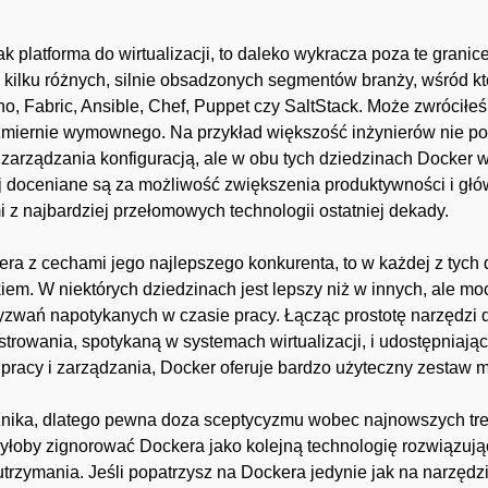
 platforma do wirtualizacji, to daleko wykracza poza te grani
ilku różnych, silnie obsadzonych segmentów branży, wśród któr
 Fabric, Ansible, Chef, Puppet czy SaltStack. Może zwróciłeś 
iezmiernie wymownego. Na przykład większość inżynierów nie po
do zarządzania konfiguracją, ale w obu tych dziedzinach Docke
j doceniane są za możliwość zwiększenia produktywności i głó
 z najbardziej przełomowych technologii ostatniej dekady.
a z cechami jego najlepszego konkurenta, to w każdej z tych 
m. W niektórych dziedzinach jest lepszy niż w innych, ale moc
wań napotykanych w czasie pracy. Łącząc prostotę narzędzi do 
istrowania, spotykaną w systemach wirtualizacji, i udostępniaj
pracy i zarządzania, Docker oferuje bardzo użyteczny zestaw m
i znika, dlatego pewna doza sceptycyzmu wobec najnowszych t
byłoby zignorować Dockera jako kolejną technologię rozwiązują
rzymania. Jeśli popatrzysz na Dockera jedynie jak na narzędzie