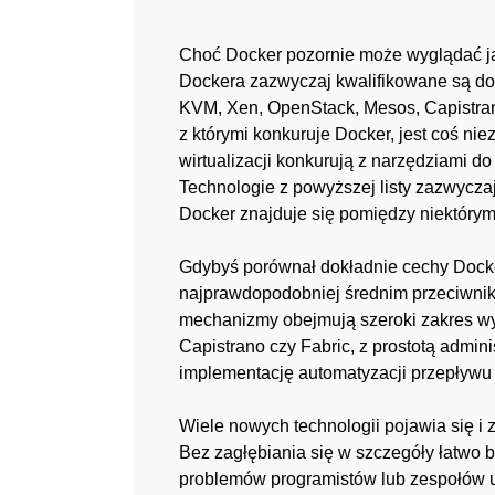
Choć Docker pozornie może wyglądać jak
Dockera zazwyczaj kwalifikowane są do k
KVM, Xen, OpenStack, Mesos, Capistrano,
z którymi konkuruje Docker, jest coś n
wirtualizacji konkurują z narzędziami 
Technologie z powyższej listy zazwycza
Docker znajduje się pomiędzy niektórymi
Gdybyś porównał dokładnie cechy Docker
najprawdopodobniej średnim przeciwnikie
mechanizmy obejmują szeroki zakres wyz
Capistrano czy Fabric, z prostotą admin
implementację automatyzacji przepływu 
Wiele nowych technologii pojawia się 
Bez zagłębiania się w szczegóły łatwo 
problemów programistów lub zespołów ut