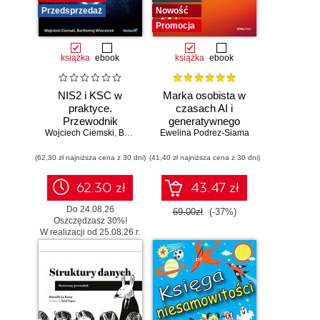
Przedsprzedaż
Nowość
Promocja
książka
ebook
książka
ebook
NIS2 i KSC w
Marka osobista w
praktyce.
czasach AI i
Przewodnik
generatywnego
Wojciech Ciemski
wdrożeniowy dla
,
Bartłomiej Wieczorek
Ewelina Podrez-Siama
wyszukiwania
organizacji
(62,30 zł najniższa cena z 30 dni)
(41,40 zł najniższa cena z 30 dni)
62.30 zł
43.47 zł
Do 24.08.26
69.00zł
(-37%)
Oszczędzasz 30%!
W realizacji od 25.08.26 r.