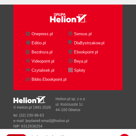
Onepress.pl
Sensus.pl
Editio.pl
DlaBystrzakow.pl
Bezdroza.pl
Ebookpoint.pl
Videopoint.pl
Beya.pl
Czytalisek.pl
Sploty
Biblio.Ebookpoint.pl
Helion.pl sp. z o.o.
ul. Kościuszki 1c
© Helion.pl 1991-2026
44-100 Gliwice
tel. (32) 230-98-63
e-mail:
[wyświetl email]@helion.pl
NIP: 6312636254
Regon: 241989027