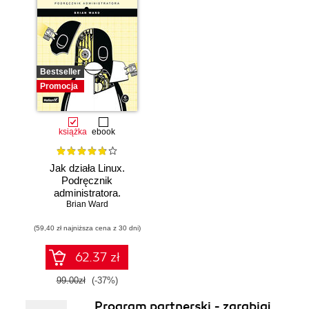
Bestseller
Promocja
książka
ebook
Jak działa Linux.
Podręcznik
administratora.
Wydanie III
Brian Ward
(59,40 zł najniższa cena z 30 dni)
62.37 zł
99.00zł
(-37%)
Program partnerski - zarabiaj