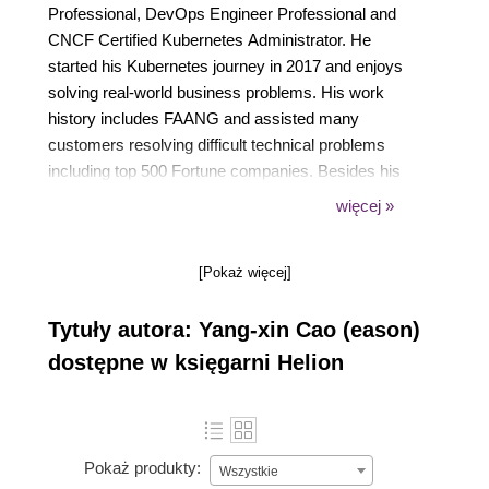
Professional, DevOps Engineer Professional and
CNCF Certified Kubernetes Administrator. He
started his Kubernetes journey in 2017 and enjoys
solving real-world business problems. His work
history includes FAANG and assisted many
customers resolving difficult technical problems
including top 500 Fortune companies. Besides his
daily routine, he likes to share interesting issues
więcej »
through content creation. His blog posts regarding
EKS have exceeded over 8000+ views and helped
[Pokaż więcej]
many EKS users to get benefit from them. When the
laptop is shutdown, he will have a different identity -
Tytuły autora: Yang-xin Cao (eason)
a powerlifter, a marathon runner, or a scuba diver.
dostępne w księgarni Helion
Pokaż produkty:
Wszystkie