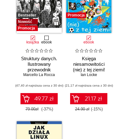
Bestseller
Promocja
Nowość
Promocja
książka
ebook
ebook
Struktury danych.
Księga
Ilustrowany
niesamowitości
przewodnik
(nie) z tej ziemi!
Marcello La Rocca
Księga faktów
Ian Locke
prawdziwych, choć
(47,40 zł najniższa cena z 30 dni)
(21,17 zł najniższa cena z 30 dni)
niezwykłych
49.77 zł
21.17 zł
79.00zł
(-37%)
24.90 zł
(-15%)