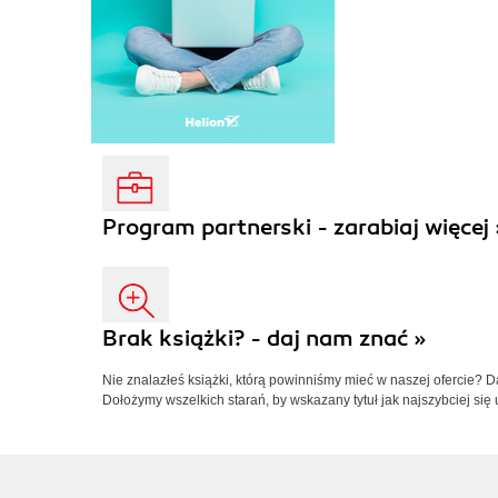
Program partnerski - zarabiaj więcej 
Brak książki? - daj nam znać »
Nie znalazłeś książki, którą powinniśmy mieć w naszej ofercie? 
Dołożymy wszelkich starań, by wskazany tytuł jak najszybciej się 