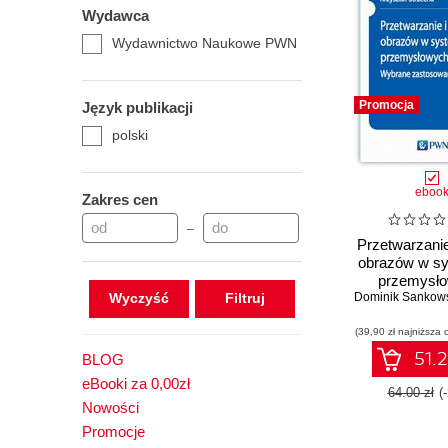
Wydawca
Wydawnictwo Naukowe PWN
Promocja
Język publikacji
polski
eboo
Zakres cen
–
Przetwarzanie
obrazów w s
przemysło
Wyczyść
Dominik Sankow
Wybrane zast
(39,90 zł najniższa 
51.2
BLOG
eBooki za 0,00zł
64.00 zł
(
Nowości
Promocje