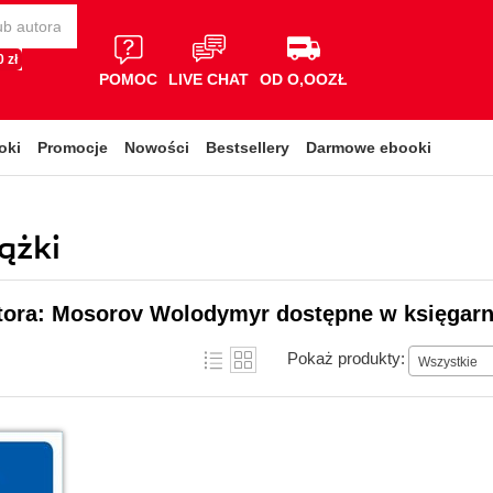
 zł
POMOC
LIVE CHAT
OD O,OOZŁ
oki
Promocje
Nowości
Bestsellery
Darmowe ebooki
ążki
utora: Mosorov Wolodymyr dostępne w księgarn
Pokaż produkty:
Wszystkie