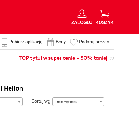
ZALOGUJ
KOSZYK
Pobierz aplikację
Bony
Podaruj prezent
TOP tytuł w super cenie » 50% taniej
i Helion
Data wydania
Sortuj wg:
Data wydania