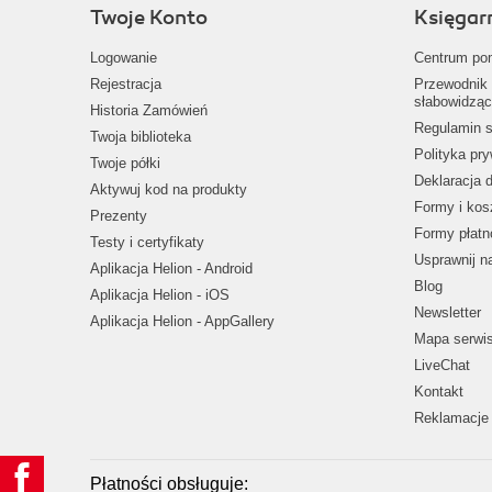
Twoje Konto
Księgar
Logowanie
Centrum po
Rejestracja
Przewodnik 
słabowidząc
Historia Zamówień
Regulamin s
Twoja biblioteka
Polityka pr
Twoje półki
Deklaracja 
Aktywuj kod na produkty
Formy i kos
Prezenty
Formy płatn
Testy i certyfikaty
Usprawnij 
Aplikacja Helion - Android
Blog
Aplikacja Helion - iOS
Newsletter
Aplikacja Helion - AppGallery
Mapa serwi
LiveChat
Kontakt
Reklamacje 
Płatności obsługuje: