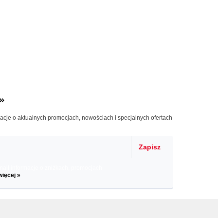
»
macje o aktualnych promocjach, nowościach i specjalnych ofertach
Zapisz
il informacje o zniżkach, promocjach
więcej »