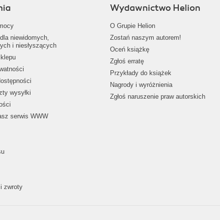
nia
Wydawnictwo Helion
mocy
O Grupie Helion
dla niewidomych,
Zostań naszym autorem!
ych i niesłyszących
Oceń książkę
klepu
Zgłoś erratę
ywatności
Przykłady do książek
dostępności
Nagrody i wyróżnienia
zty wysyłki
Zgłoś naruszenie praw autorskich
ości
nasz serwis WWW
su
i zwroty