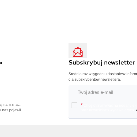
»
Subskrybuj newsletter 
Średnio raz w tygodniu dostaniesz infor
dla subskrybentów newslettera.
Daj nam znać.
*
Chcę otrzymywać na podany e-ma
u nas pojawił.
oraz nowościach wydawniczych.