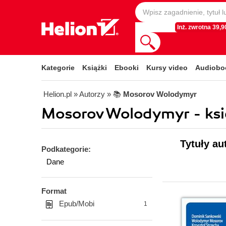
Inż. zwrotna 39,90
Kategorie
Książki
Ebooki
Kursy video
Audiobo
Helion.pl
» Autorzy
» 📚
Mosorov Wolodymyr
Mosorov Wolodymyr - ksi
Tytuły a
Podkategorie:
Dane
Format
Epub/Mobi
1