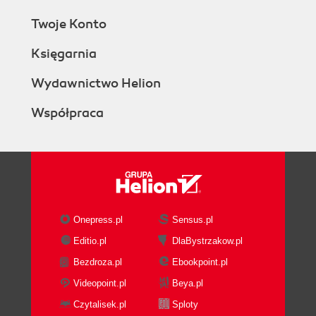
Twoje Konto
Księgarnia
Wydawnictwo Helion
Współpraca
Onepress.pl
Sensus.pl
Editio.pl
DlaBystrzakow.pl
Bezdroza.pl
Ebookpoint.pl
Videopoint.pl
Beya.pl
Czytalisek.pl
Sploty