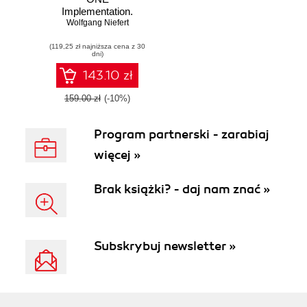
Implementation.
Bring the power of
Wolfgang Niefert
SAP Enterprise
(119,25 zł najniższa cena z 30
Resource Planning
dni)
to your small-
midsize business
143.10 zł
with SAP Business
ONE using this
159.00 zł
(-10%)
book and
Program partnerski - zarabiaj
więcej »
Brak książki? - daj nam znać »
Subskrybuj newsletter »