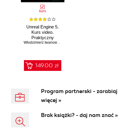
kurs
Unreal Engine 5.
Kurs video.
Praktyczny
niezbędnik game
Włodzimierz Iwanowski
developera
149.00 zł
Program partnerski - zarabiaj
więcej »
Brak książki? - daj nam znać »