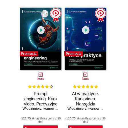
Promocja
Promocja
kurs
kurs
Prompt
AI w praktyce.
engineering. Kurs
Kurs video.
video. Precyzyjne
Narzędzia
tworzenie zapytań
Włodzimierz Iwanowski
sztucznej
Włodzimierz Iwanowski
dla modeli AI
inteligencji w
(126,75 zł najniższa cena z 30
(126,75 zł najniższa cena z 30
programowaniu
dni)
dni)