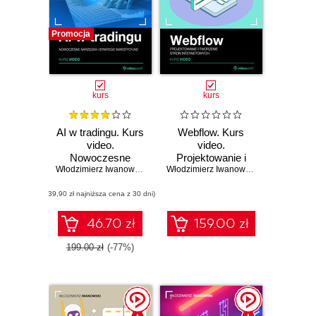
Promocja
kurs
kurs
AI w tradingu. Kurs
Webflow. Kurs
video.
video.
Nowoczesne
Projektowanie i
narzędzia i
Włodzimierz Iwanowski
tworzenie stron
Włodzimierz Iwanowski
strategie
internetowych
(39,90 zł najniższa cena z 30 dni)
inwestycyjne
46.70 zł
159.00 zł
199.00 zł
(-77%)