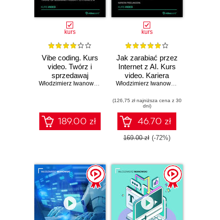
kurs
kurs
Vibe coding. Kurs
Jak zarabiać przez
video. Twórz i
Internet z AI. Kurs
sprzedawaj
video. Kariera
produkty cyfrowe z
Włodzimierz Iwanowski
freelancera
Włodzimierz Iwanowski
AI
(126,75 zł najniższa cena z 30
dni)
189.00 zł
46.70 zł
169.00 zł
(-72%)