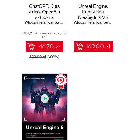
ChatGPT. Kurs
Unreal Engine.
video. OpenAI i
Kurs video.
sztuczna
Niezbędnik VR
inteligencja w
Włodzimierz Iwanowski
developera
Włodzimierz Iwanowski
praktyce
(104,25 zł najniższa cena z 30
dni)
46.70 zł
169.00 zł
139.00 zł
(-66%)