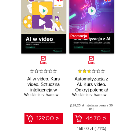
Promocja
kurs
kurs
AI w video. Kurs
Automatyzacja z
video. Sztuczna
AI. Kurs video.
inteligencja w
Odkryj potencjał
generowaniu i
Włodzimierz Iwanowski
Make, Zapier, n8n i
Włodzimierz Iwanowski
montażu filmów
Airtable
(119,25 zł najniższa cena z 30
dni)
129.00 zł
46.70 zł
159.00 zł
(-71%)