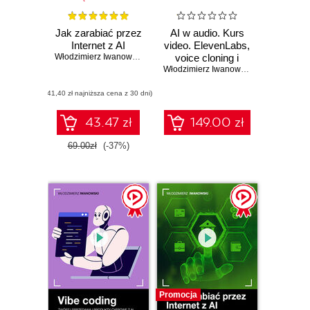
Jak zarabiać przez
AI w audio. Kurs
Internet z AI
video. ElevenLabs,
Włodzimierz Iwanowski
voice cloning i
agenci głosowi w
Włodzimierz Iwanowski
akcji
(41,40 zł najniższa cena z 30 dni)
43.47 zł
149.00 zł
69.00zł
(-37%)
Promocja