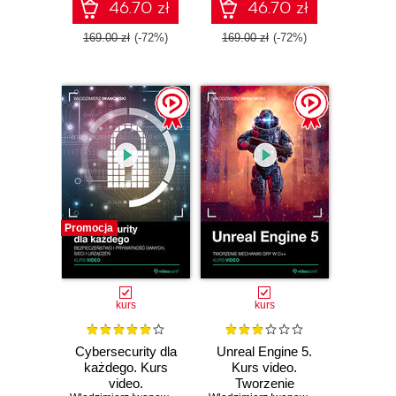
46.70 zł
46.70 zł
169.00 zł
(-72%)
169.00 zł
(-72%)
Promocja
kurs
kurs
Cybersecurity dla
Unreal Engine 5.
każdego. Kurs
Kurs video.
video.
Tworzenie