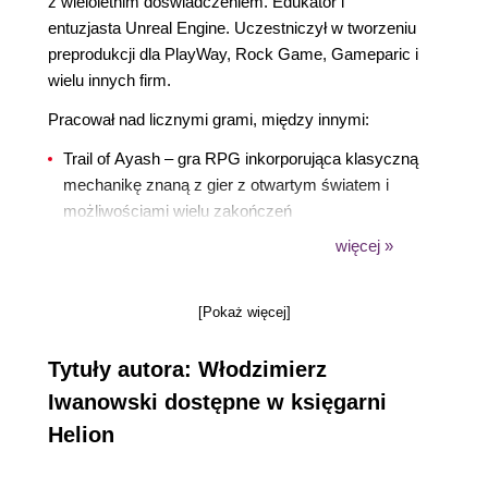
z wieloletnim doświadczeniem. Edukator i
entuzjasta Unreal Engine. Uczestniczył w tworzeniu
preprodukcji dla PlayWay, Rock Game, Gameparic i
wielu innych firm.
Pracował nad licznymi grami, między innymi:
Trail of Ayash – gra RPG inkorporująca klasyczną
mechanikę znaną z gier z otwartym światem i
możliwościami wielu zakończeń
więcej »
Sansara – polegająca na kontrolowaniu zwierząt i
ich interakcji z ekosystemem różnorodnego
świata
[Pokaż więcej]
Rescue Riders – gra dla dzieci polegająca na
Tytuły autora: Włodzimierz
odkrywaniu przygód
Iwanowski dostępne w księgarni
Astrofall – interaktywna gra wyścigowa
Helion
kosmonautów utrzymana w klimacie s.f.
Undead Archer – produkcja na VR