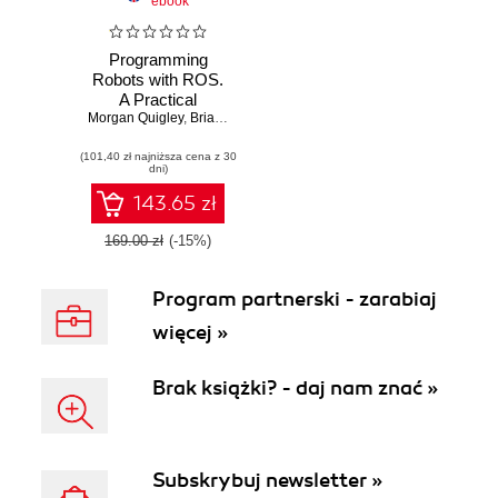
ebook
Programming
Robots with ROS.
A Practical
Morgan Quigley
Introduction to the
,
Brian Gerkey
,
William D. Smart
Robot Operating
(101,40 zł najniższa cena z 30
System
dni)
143.65 zł
169.00 zł
(-15%)
Program partnerski - zarabiaj
więcej »
Brak książki? - daj nam znać »
Subskrybuj newsletter »