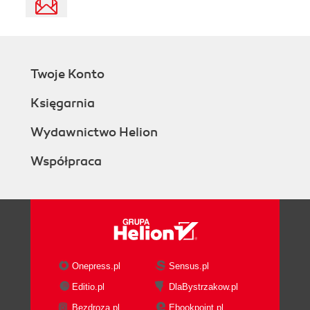
Twoje Konto
Księgarnia
Wydawnictwo Helion
Współpraca
Onepress.pl
Sensus.pl
Editio.pl
DlaBystrzakow.pl
Bezdroza.pl
Ebookpoint.pl