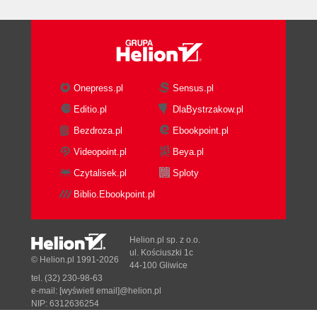
Onepress.pl
Sensus.pl
Editio.pl
DlaBystrzakow.pl
Bezdroza.pl
Ebookpoint.pl
Videopoint.pl
Beya.pl
Czytalisek.pl
Sploty
Biblio.Ebookpoint.pl
Helion.pl sp. z o.o.
ul. Kościuszki 1c
© Helion.pl 1991-2026
44-100 Gliwice
tel. (32) 230-98-63
e-mail:
[wyświetl email]@helion.pl
NIP: 6312636254
Regon: 241989027