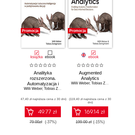
Promocja
Promocja
książka
ebook
ebook
Analityka
Augmented
rozszerzona.
Analytics
Automatyzacja i
Willi Weber
,
Tobias Zwingmann
Willi Weber
sztuczna
,
Tobias Zwingmann
inteligencja w
(47,40 zł najniższa cena z 30 dni)
podejmowaniu
(119,40 zł najniższa cena z 30
dni)
decyzji
49.77 zł
169.14 zł
79.00zł
(-37%)
199.00 zł
(-15%)