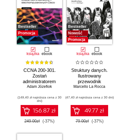
Bestseller
Bestseller
Promocja
Nowość
Promocja
książka
ebook
książka
ebook
CCNA 200-301.
Struktury danych.
Zostań
Ilustrowany
administratorem
przewodnik
Adam Józefiok
sieci
Marcello La Rocca
komputerowych
(149,40 zł najniższa cena z 30
Cisco. Wydanie II
(47,40 zł najniższa cena z 30 dni)
dni)
156.87 zł
49.77 zł
249.00zł
(-37%)
79.00zł
(-37%)