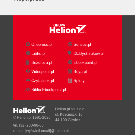
Onepress.pl
Sensus.pl
Editio.pl
DlaBystrzakow.pl
Bezdroza.pl
Ebookpoint.pl
Videopoint.pl
Beya.pl
Czytalisek.pl
Sploty
Biblio.Ebookpoint.pl
Helion.pl sp. z o.o.
ul. Kościuszki 1c
© Helion.pl 1991-2026
44-100 Gliwice
tel. (32) 230-98-63
e-mail:
[wyświetl email]@helion.pl