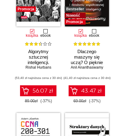
Promocja
Bestseller
Nowość
Promocja
książka
ebook
książka
ebook
Algorytmy
Dlaczego
sztucznej
maszyny się
inteligencji.
uczą? O pięknie
Rishal Hurbans
Ilustrowany
Anil Ananthaswamy
matematyki i
przewodnik
działaniu
(53,40 zł najniższa cena z 30 dni)
(41,40 zł najniższa cena z 30 dni)
współczesnej
sztucznej
inteligencji
56.07 zł
43.47 zł
89.00zł
(-37%)
69.00zł
(-37%)