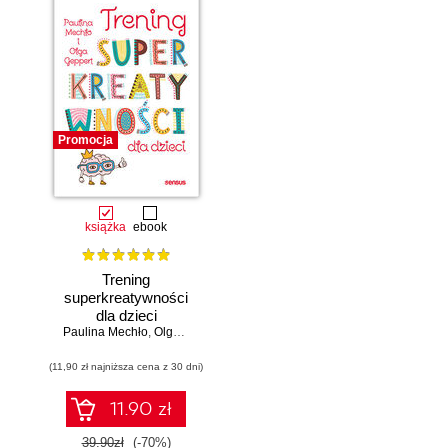
Promocja
książka
ebook
Trening
superkreatywności
dla dzieci
Paulina Mechło
,
Olga Geppert
(11,90 zł najniższa cena z 30 dni)
11.90 zł
39.90zł
(-70%)