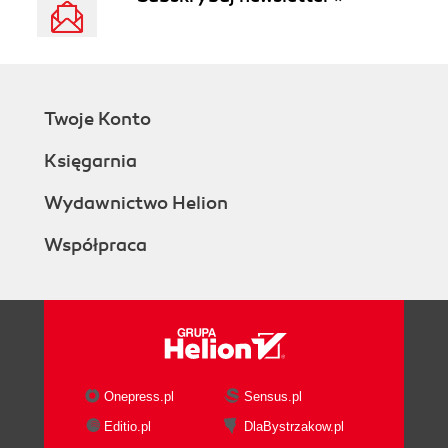
Twoje Konto
Księgarnia
Wydawnictwo Helion
Współpraca
Onepress.pl
Sensus.pl
Editio.pl
DlaBystrzakow.pl