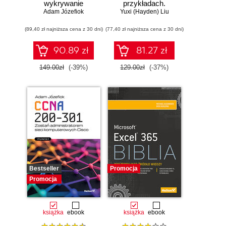
wykrywanie
przykładach.
Adam Józefiok
włamań
Najlepsze praktyki
Yuxi (Hayden) Liu
w realnych
(89,40 zł najniższa cena z 30 dni)
(77,40 zł najniższa cena z 30 dni)
zastosowaniach.
Wydanie IV
90.89 zł
81.27 zł
149.00zł
(-39%)
129.00zł
(-37%)
Bestseller
Promocja
Promocja
książka
ebook
książka
ebook