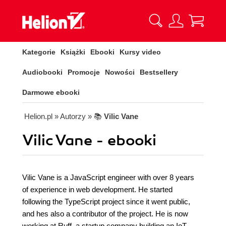
Kategorie
Książki
Ebooki
Kursy video
Audiobooki
Promocje
Nowości
Bestsellery
Darmowe ebooki
Helion.pl
» Autorzy
» 📚
Vilic Vane
Vilic Vane - ebooki
Vilic Vane is a JavaScript engineer with over 8 years
of experience in web development. He started
following the TypeScript project since it went public,
and hes also a contributor of the project. He is now
working at Ruff, a startup company building an IoT