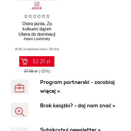
ebook
Ostra jazda. Za
kulisami dążeń
Ubera do dominacji
Adam Lashinsky
na świecie
(9,90 zł najniższa cena z 30 dni)
32.21 zł
37.89 zł
(-15%)
Program partnerski - zarabiaj
więcej »
Brak książki? - daj nam znać »
Subskrybuj newsletter »