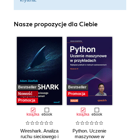
Nasze propozycje dla Ciebie
Bestseller
Bestseller
Nowość
Promocja
Promocja
książka
ebook
książka
ebook
Wireshark. Analiza
Python. Uczenie
ruchu sieciowego i
maszynowe w