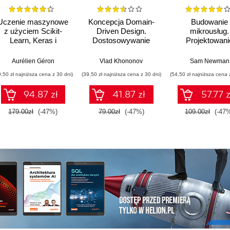
Uczenie maszynowe
Koncepcja Domain-
Budowanie
z użyciem Scikit-
Driven Design.
mikrousług.
Learn, Keras i
Dostosowywanie
Projektowani
TensorFlow. Wydanie
architektury aplikacji
drobnoziarnist
III
do strategii
systemów. Wyd
Aurélien Géron
Vlad Khononov
Sam Newman
biznesowej
II
9,50 zł najniższa cena z 30 dni)
(39,50 zł najniższa cena z 30 dni)
(54,50 zł najniższa cena 
94.87 zł
41.87 zł
57.77 z
179.00zł
(-47%)
79.00zł
(-47%)
109.00zł
(-47