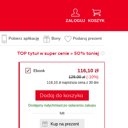
ZALOGUJ
KOSZYK
Pobierz aplikację
Bony
Podaruj prezent
TOP tytuł w super cenie » 50% taniej
116,10 zł
Ebook
129,00 zł
(-10%)
116,10 zł najniższa cena z 30 dni
Dodaj do koszyka
Dostępny natychmiast po opłaceniu zakupu
lub
Kup na prezent