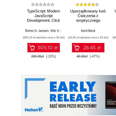
TypeScript: Modern
Uporządkowany kod.
JavaScript
Ćwiczenia z
Development. Click
empirycznego
here to enter text
projektowania
oprogramowania
Remo H. Jansen
,
Vilic Vane
,
Ivo Gabe de Wolff
Kent Beck
(305,10 zł najniższa cena z 30 dni)
(24,95 zł najniższa cena z 30 dni)
(8
305.10 zł
26.45 zł
339.00zł
(-10%)
49.90zł
(-47%)