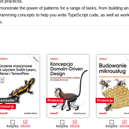
st practices.
onstrate the power of patterns for a range of tasks, from building an
rogramming concepts to help you write TypeScript code, as well as work
s.
estseller
Promocja
Promocja
romocja
książka
ebook
książka
ebook
książka
eboo