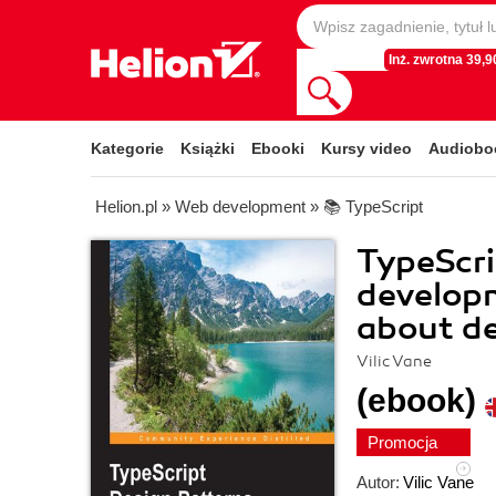
Inż. zwrotna 39,90
Kategorie
Książki
Ebooki
Kursy video
Audiobo
Helion.pl
»
Web development
»
📚 TypeScript
TypeScri
developm
about de
Vilic Vane
(ebook)
Promocja
Autor:
Vilic Vane