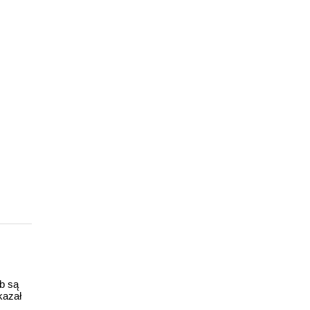
ub są
kazał