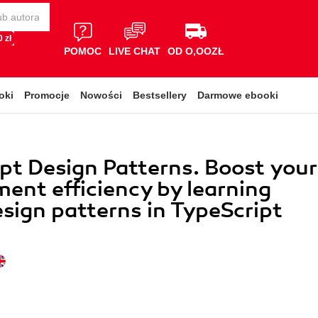
 zł
POMOC
LIVE CHAT
OD O,OOZŁ
oki
Promocje
Nowości
Bestsellery
Darmowe ebooki
pt Design Patterns. Boost your
ent efficiency by learning
sign patterns in TypeScript