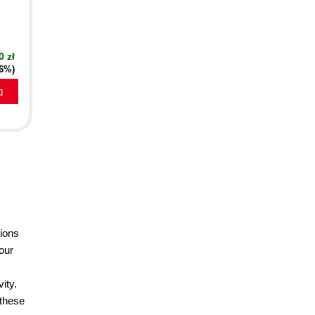
0 zł
16%)
a
tions
our
ity.
 these