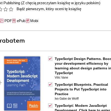
t Publishing
(Z chęcią przeczytam książkę w języku polskim)
Bądź pierwszym, który oceni tę książkę
PDF
ePub
Mobi
 rabatem
TypeScript Design Patterns. Boo
your development efficiency by
learning about design patterns i
TypeScript
Vilic Vane
TypeScript Blueprints. Practical
Projects to Put TypeScript into
Practice
Ivo Gabe de Wolff
TypeScript: Modern JavaScript
Development. Click here to enter