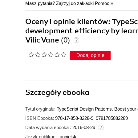
Masz pytania? Zajrzyj do zakładki
Pomoc
»
Oceny i opinie klientów: TypeS
development efficiency by lear
Vilic Vane
(0)
Dodaj opinię
Szczegóły
ebooka
Tytuł oryginału:
TypeScript Design Patterns. Boost your 
ISBN Ebooka:
978-17-858-8228-9, 9781785882289
Data wydania ebooka :
2016-08-29
Język publikacji:
angielski