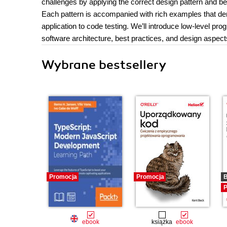
challenges by applying the correct design pattern and be
Each pattern is accompanied with rich examples that dem
application to code testing. We’ll introduce low-level p
software architecture, best practices, and design aspect
Wybrane bestsellery
Promocja
Promocja
B
P
ebook
książka
ebook