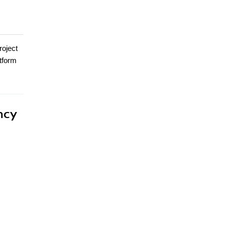
roject
atform
ncy