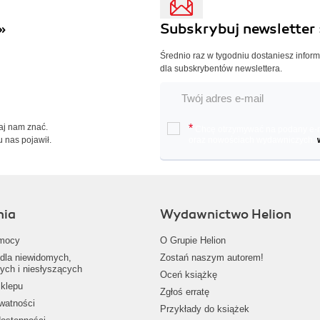
»
Subskrybuj newsletter 
Średnio raz w tygodniu dostaniesz infor
dla subskrybentów newslettera.
Daj nam znać.
*
Chcę otrzymywać na podany e-ma
u nas pojawił.
oraz nowościach wydawniczych.
nia
Wydawnictwo Helion
mocy
O Grupie Helion
dla niewidomych,
Zostań naszym autorem!
ych i niesłyszących
Oceń książkę
klepu
Zgłoś erratę
ywatności
Przykłady do książek