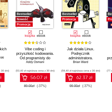
Bestseller
Bestseller
Be
Nowość
Promocja
Pr
Promocja
książka
ebook
książka
ebook
kich
Vibe coding i
Jak działa Linux.
przyszłość kodowania.
Podręcznik
ski
Od programisty do
administratora.
pr
dewelopera ery AI
Addy Osmani
Wydanie III
Brian Ward
p
 30 dni)
(53,40 zł najniższa cena z 30 dni)
(59,40 zł najniższa cena z 30 dni)
(77,
ł
56.07 zł
62.37 zł
)
89.00zł
(-37%)
99.00zł
(-37%)