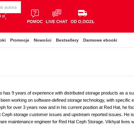
 zł
POMOC
LIVE CHAT
OD O,OOZŁ
oki
Promocje
Nowości
Bestsellery
Darmowe ebooki
 has 9 years of experience with distributed storage products as a sus
 been working on software-defined storage technology, with specific 
ph for over 3 years now and in his current position at Red Hat, he f
 Ceph storage customer issues and upstream reported issues. He is 
tware maintenance engineer for Red Hat Ceph Storage. Vikhyat lives wi