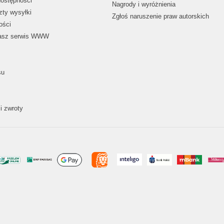
dostępności
Nagrody i wyróżnienia
zty wysyłki
Zgłoś naruszenie praw autorskich
ości
nasz serwis WWW
su
i zwroty