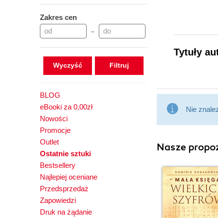
Zakres cen
–
Tytuły au
Wyczyść
BLOG
eBooki za 0,00zł
Nie znale
Nowości
Promocje
Outlet
Nasze propoz
Ostatnie sztuki
Bestsellery
Najlepiej oceniane
Przedsprzedaż
Zapowiedzi
Druk na żądanie