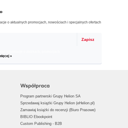
»
macje o aktualnych promocjach, nowościach i specjalnych ofertach
Zapisz
il informacje o zniżkach, promocjach
więcej »
Współpraca
Program partnerski Grupy Helion SA
Sprzedawaj książki Grupy Helion (eHelion.pl)
Zamawiaj książki do recenzji (Biuro Prasowe)
BIBLIO Ebookpoint
Custom Publishing - B2B