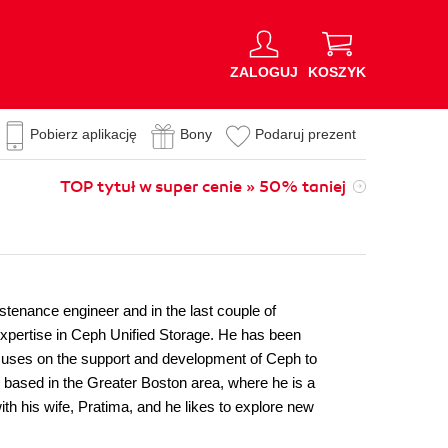
ZALOGUJ
KOSZYK
Pobierz aplikację
Bony
Podaruj prezent
TOP tytuł w super cenie » 50% taniej
tenance engineer and in the last couple of
expertise in Ceph Unified Storage. He has been
ocuses on the support and development of Ceph to
based in the Greater Boston area, where he is a
th his wife, Pratima, and he likes to explore new