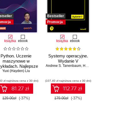
stseller
Bestseller
omocja
Promocja
książka
ebook
książka
ebook
Python. Uczenie
Systemy operacyjne.
maszynowe w
Wydanie V
zykładach. Najlepsze
Andrew S. Tanenbaum
,
Herbert Bos
raktyki w realnych
Yuxi (Hayden) Liu
zastosowaniach.
40 zł najniższa cena z 30 dni)
Wydanie IV
(107,40 zł najniższa cena z 30 dni)
81.27 zł
112.77 zł
129.00zł
(-37%)
179.00zł
(-37%)