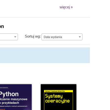
więcej »
on
Data wydania
Sortuj wg:
Data wydania