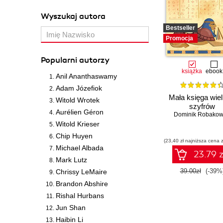
Wyszukaj autora
Bestseller
Promocja
Popularni autorzy
książka
ebook
Anil Ananthaswamy
Adam Józefiok
Mała księga wiel
Witold Wrotek
szyfrów
Aurélien Géron
Dominik Robakow
Witold Krieser
Chip Huyen
(23,40 zł najniższa cena z
Michael Albada
23.79 z
Mark Lutz
39.00zł
(-39%
Chrissy LeMaire
Brandon Abshire
Rishal Hurbans
Jun Shan
Haibin Li