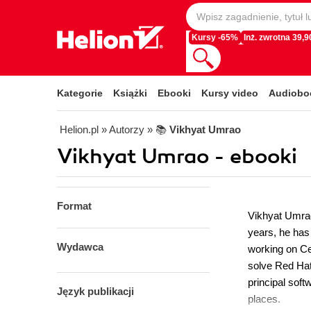
Kursy -65%
Inż. zwrotna 39,90
Kategorie
Książki
Ebooki
Kursy video
Audiobo
Helion.pl
» Autorzy
» 📚
Vikhyat Umrao
Vikhyat Umrao - ebooki
Format
Vikhyat Umrao
years, he has
Wydawca
working on Ce
solve Red Hat
principal sof
Język publikacji
places.