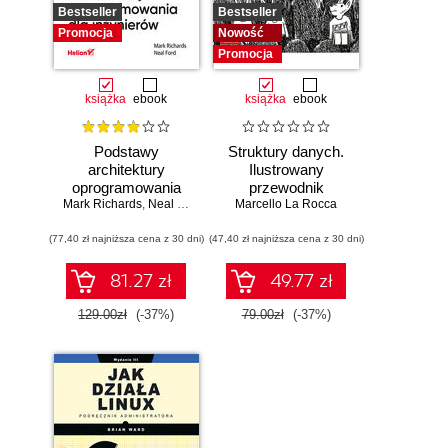
Bestseller
Bestseller
Promocja
Nowość
Promocja
książka
ebook
książka
ebook
Podstawy
Struktury danych.
architektury
Ilustrowany
oprogramowania
przewodnik
Mark Richards
dla inżynierów.
,
Neal Ford
Marcello La Rocca
Wydanie II
(77,40 zł najniższa cena z 30 dni)
(47,40 zł najniższa cena z 30 dni)
81.27 zł
49.77 zł
129.00zł
(-37%)
79.00zł
(-37%)