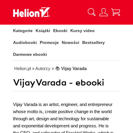
Kategorie
Książki
Ebooki
Kursy video
Audiobooki
Promocje
Nowości
Bestsellery
Darmowe ebooki
Helion.pl
» Autorzy
» 📚
Vijay Varada
Vijay Varada - ebooki
Vijay Varada is an artist, engineer, and entrepreneur
whose motto is, create positive change in the world
through art, design and technology for sustainable
and exponential development and progress. He is
the CEO, and cofounder of Fracktal Works, which is