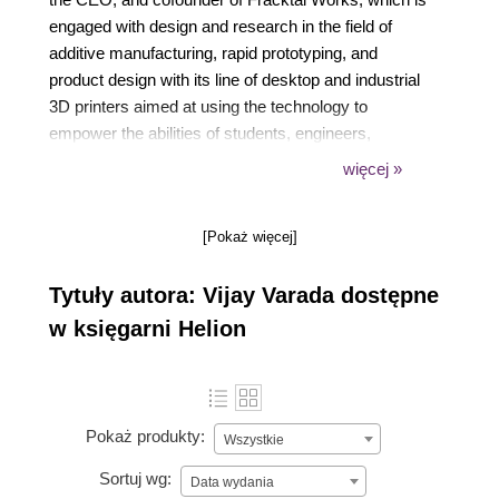
engaged with design and research in the field of
additive manufacturing, rapid prototyping, and
product design with its line of desktop and industrial
3D printers aimed at using the technology to
empower the abilities of students, engineers,
designers, and industries. Vijay actively contributes
więcej »
to open source hardware projects, particularly
assistive technologies for the blind.
[Pokaż więcej]
Tytuły autora: Vijay Varada dostępne
w księgarni Helion
Pokaż produkty:
Wszystkie
Sortuj wg:
Data wydania