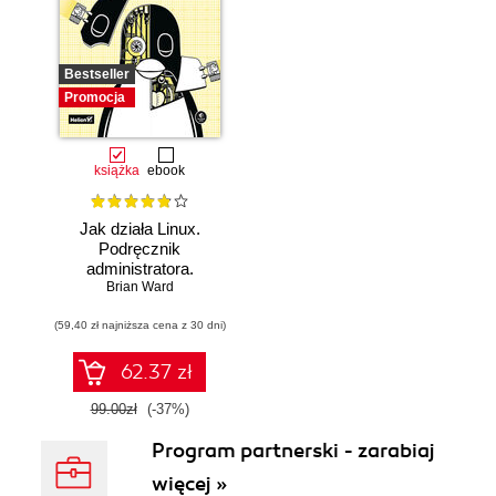
Bestseller
Promocja
książka
ebook
Jak działa Linux.
Podręcznik
administratora.
Wydanie III
Brian Ward
(59,40 zł najniższa cena z 30 dni)
62.37 zł
99.00zł
(-37%)
Program partnerski - zarabiaj
więcej »