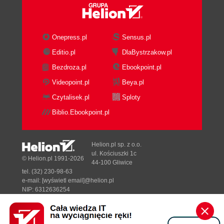
Onepress.pl
Sensus.pl
Editio.pl
DlaBystrzakow.pl
Bezdroza.pl
Ebookpoint.pl
Videopoint.pl
Beya.pl
Czytalisek.pl
Sploty
Biblio.Ebookpoint.pl
Helion.pl sp. z o.o.
ul. Kościuszki 1c
© Helion.pl 1991-2026
44-100 Gliwice
tel. (32) 230-98-63
e-mail:
[wyświetl email]@helion.pl
NIP: 6312636254
Regon: 241989027
Designed with ♥ by
Tonik.pl