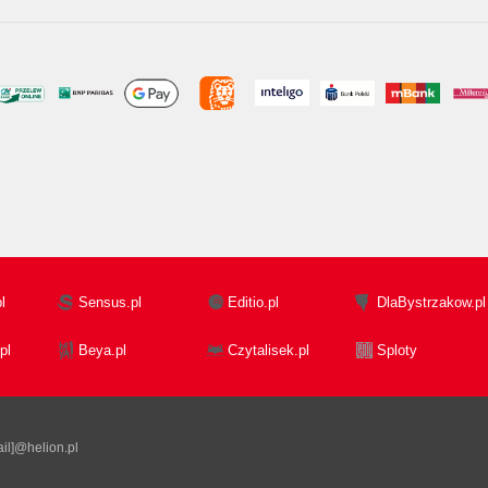
l
Sensus.pl
Editio.pl
DlaBystrzakow.pl
pl
Beya.pl
Czytalisek.pl
Sploty
il]@helion.pl