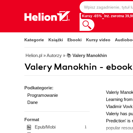
Kursy -65%
Inż. zwrotna 39,90
Kategorie
Książki
Ebooki
Kursy video
Audiobo
Helion.pl
» Autorzy
» 📚
Valery Manokhin
Valery Manokhin - ebook
Podkategorie:
Valeriy Manokh
Programowanie
Learning from
Dane
Vladimir Vovk
Valeriy has pu
Format
Prediction' i
Epub/Mobi
1
popular resour