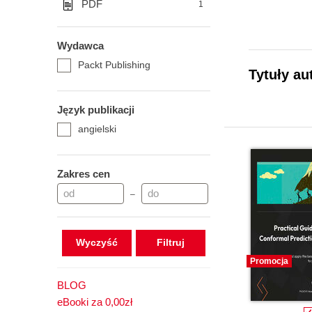
PDF
1
Wydawca
Packt Publishing
Tytuły au
Język publikacji
angielski
Zakres cen
–
Wyczyść
Promocja
BLOG
eBooki za 0,00zł