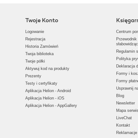
Twoje Konto
Księgar
Logowanie
Centrum po
Rejestracja
Przewodnik 
słabowidząc
Historia Zamówień
Regulamin s
Twoja biblioteka
Polityka pr
Twoje półki
Deklaracja 
Aktywuj kod na produkty
Formy i kos
Prezenty
Formy płatn
Testy i certyfikaty
Usprawnij 
Aplikacja Helion - Android
Blog
Aplikacja Helion - iOS
Newsletter
Aplikacja Helion - AppGallery
Mapa serwi
LiveChat
Kontakt
Reklamacje 