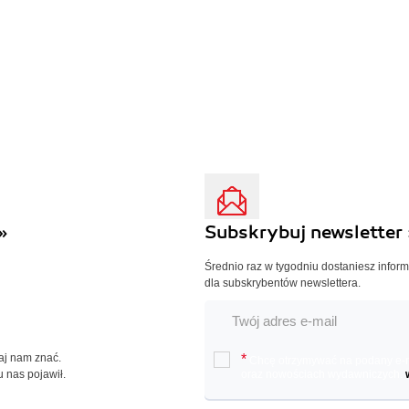
»
Subskrybuj newsletter 
Średnio raz w tygodniu dostaniesz infor
dla subskrybentów newslettera.
Daj nam znać.
*
Chcę otrzymywać na podany e-ma
u nas pojawił.
oraz nowościach wydawniczych.