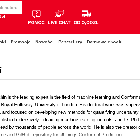
 zł
POMOC
LIVE CHAT
OD O,OOZŁ
oki
Promocje
Nowości
Bestsellery
Darmowe ebooki
i
in is the leading expert in the field of machine learning and Conform
 Royal Holloway, University of London. His doctoral work was supervi
, and focused on developing new methods for quantifying uncertainty
blished extensively in leading machine learning journals, and his Ph.D
s read by thousands of people across the world. He is also the creato
ce and GitHub repository for all things Conformal Prediction.