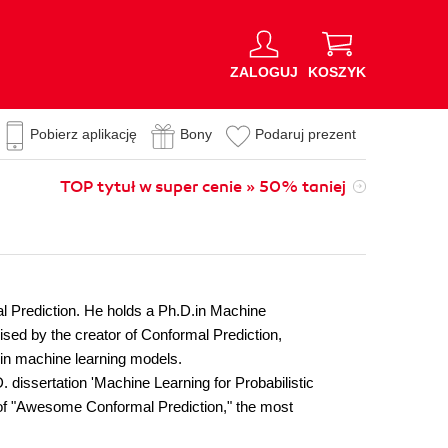
ZALOGUJ
KOSZYK
Pobierz aplikację
Bony
Podaruj prezent
TOP tytuł w super cenie » 50% taniej
al Prediction. He holds a Ph.D.in Machine
sed by the creator of Conformal Prediction,
 in machine learning models.
. dissertation 'Machine Learning for Probabilistic
r of "Awesome Conformal Prediction," the most