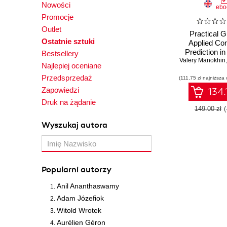
Nowości
ebo
Promocje
Outlet
Practical G
Ostatnie sztuki
Applied Co
Prediction in
Bestsellery
Valery Manokhin
Learn and a
Najlepiej oceniane
best uncer
Przedsprzedaż
(111,75 zł najniższa 
frameworks 
industry appl
Zapowiedzi
134.
Druk na żądanie
149.00 zł
Wyszukaj autora
Popularni autorzy
Anil Ananthaswamy
Adam Józefiok
Witold Wrotek
Aurélien Géron