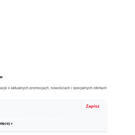
»
macje o aktualnych promocjach, nowościach i specjalnych ofertach
Zapisz
il informacje o zniżkach, promocjach
więcej »