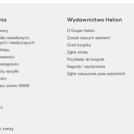
nia
Wydawnictwo Helion
mocy
O Grupie Helion
dla niewidomych,
Zostań naszym autorem!
ych i niesłyszących
Oceń książkę
klepu
Zgłoś erratę
ywatności
Przykłady do książek
dostępności
Nagrody i wyróżnienia
zty wysyłki
Zgłoś naruszenie praw autorskich
ości
nasz serwis WWW
su
i zwroty