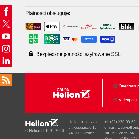
Płatności obsługuje:
Bezpieczne płatności szyfrowane SSL
Onepress.p
Videopoint.
Helion.pl sp. z o.o.
tel. (32) 230-98-63
ul. Kościuszki 1c
e-mail:
[wyświetl ema
© Helion.pl 1991-2026
44-100 Gliwice
NIP: 6312636254
Regon: 241989027