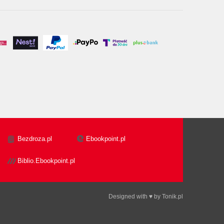
Bezdroza.pl
Ebookpoint.pl
Biblio.Ebookpoint.pl
Designed with ♥ by
Tonik.pl