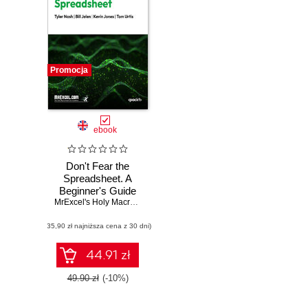
Promocja
ebook
Don't Fear the
Spreadsheet. A
Beginner's Guide
to Overcoming
MrExcel's Holy Macro! Books
,
Tyler Nash
,
Bill Jelen
,
Kevin Jones
,
To
Excel's
(35,90 zł najniższa cena z 30 dni)
Frustrations
44.91 zł
49.90 zł
(-10%)