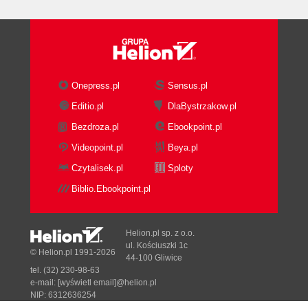
Onepress.pl
Sensus.pl
Editio.pl
DlaBystrzakow.pl
Bezdroza.pl
Ebookpoint.pl
Videopoint.pl
Beya.pl
Czytalisek.pl
Sploty
Biblio.Ebookpoint.pl
Helion.pl sp. z o.o.
ul. Kościuszki 1c
© Helion.pl 1991-2026
44-100 Gliwice
tel. (32) 230-98-63
e-mail:
[wyświetl email]@helion.pl
NIP: 6312636254
Regon: 241989027