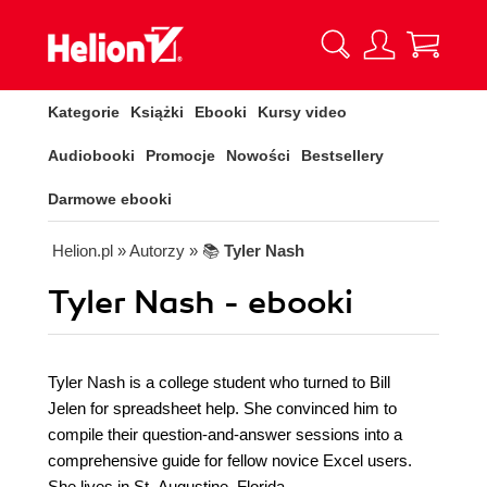
Kategorie
Książki
Ebooki
Kursy video
Audiobooki
Promocje
Nowości
Bestsellery
Darmowe ebooki
Helion.pl
» Autorzy
» 📚
Tyler Nash
Tyler Nash - ebooki
Tyler Nash is a college student who turned to Bill
Jelen for spreadsheet help. She convinced him to
compile their question-and-answer sessions into a
comprehensive guide for fellow novice Excel users.
She lives in St. Augustine, Florida.