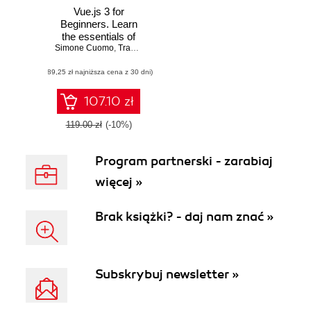
Vue.js 3 for
Beginners. Learn
the essentials of
Simone Cuomo
Vue.js 3 and its
,
Tracy Lee
ecosystem to build
(89,25 zł najniższa cena z 30 dni)
modern web
applications
107.10 zł
119.00 zł
(-10%)
Program partnerski - zarabiaj
więcej »
Brak książki? - daj nam znać »
Subskrybuj newsletter »