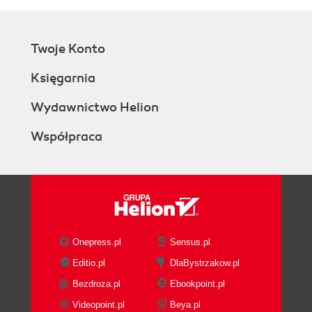
Twoje Konto
Księgarnia
Wydawnictwo Helion
Współpraca
Onepress.pl
Sensus.pl
Editio.pl
DlaBystrzakow.pl
Bezdroza.pl
Ebookpoint.pl
Videopoint.pl
Beya.pl