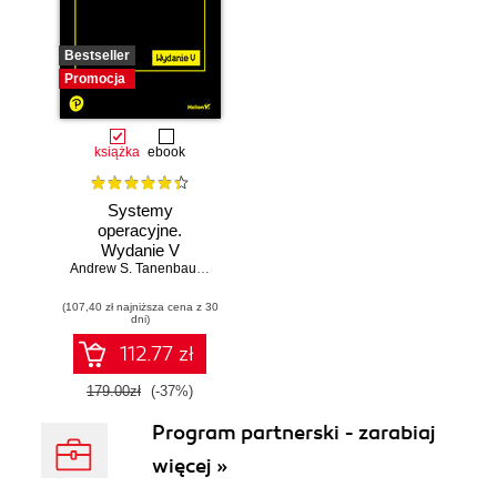
Bestseller
Promocja
książka
ebook
Systemy
operacyjne.
Wydanie V
Andrew S. Tanenbaum
,
Herbert Bos
(107,40 zł najniższa cena z 30
dni)
112.77 zł
179.00zł
(-37%)
Program partnerski - zarabiaj
więcej »