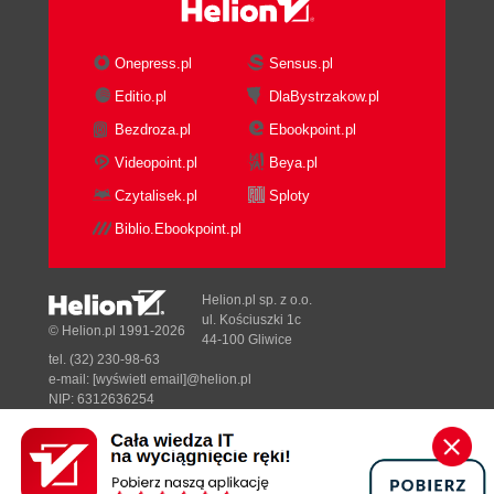
Onepress.pl
Sensus.pl
Editio.pl
DlaBystrzakow.pl
Bezdroza.pl
Ebookpoint.pl
Videopoint.pl
Beya.pl
Czytalisek.pl
Sploty
Biblio.Ebookpoint.pl
Helion.pl sp. z o.o.
ul. Kościuszki 1c
© Helion.pl 1991-2026
44-100 Gliwice
tel. (32) 230-98-63
e-mail:
[wyświetl email]@helion.pl
NIP: 6312636254
Regon: 241989027
Designed with ♥ by
Tonik.pl