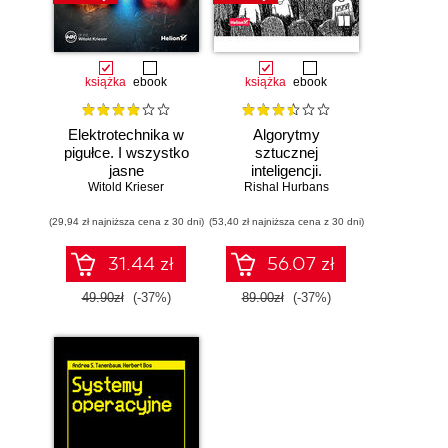
książka
ebook
książka
ebook
Elektrotechnika w
Algorytmy
pigułce. I wszystko
sztucznej
jasne
inteligencji.
Witold Krieser
Rishal Hurbans
Ilustrowany
przewodnik
(29,94 zł najniższa cena z 30 dni)
(53,40 zł najniższa cena z 30 dni)
31.44 zł
56.07 zł
49.90zł
(-37%)
89.00zł
(-37%)