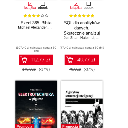
książka
ebook
książka
ebook
Excel 365. Biblia
SQL dla analityków
Michael Alexander
,
Dick Kusleika
danych.
Skutecznie analizuj
Jun Shan
dane, wyciągaj
,
Haibin Li
,
Matt Goldwasser
,
Up
wartościowe
(107,40 zł najniższa cena z 30
(47,40 zł najniższa cena z 30 dni)
wnioski i opanuj
dni)
zaawansowany
SQL na potrzeby
112.77 zł
49.77 zł
praktycznych
zastosowań.
179.00zł
(-37%)
79.00zł
(-37%)
Wydanie IV
Promocja
Promocja