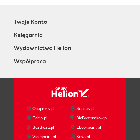
Twoje Konto
Księgarnia
Wydawnictwo Helion
Współpraca
Onepress.pl
Sensus.pl
Editio.pl
DlaBystrzakow.pl
Bezdroza.pl
Ebookpoint.pl
Videopoint.pl
Beya.pl