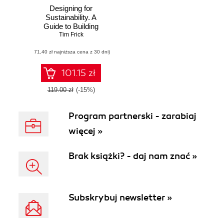
Designing for
Sustainability. A
Guide to Building
Greener Digital
Tim Frick
Products and
(71,40 zł najniższa cena z 30 dni)
Services
101.15 zł
119.00 zł
(-15%)
Program partnerski - zarabiaj
więcej »
Brak książki? - daj nam znać »
Subskrybuj newsletter »