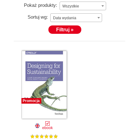
Pokaż produkty:
Wszystkie
Sortuj wg:
Data wydania
Filtruj »
Promocja
ebook