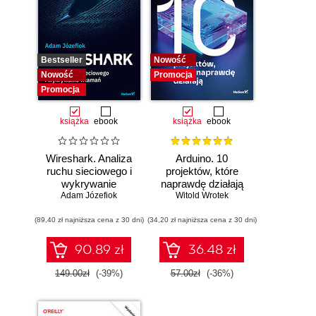
Bestseller
Nowość
Nowość
Promocja
Promocja
książka
ebook
książka
ebook
Wireshark. Analiza
Arduino. 10
ruchu sieciowego i
projektów, które
wykrywanie
naprawdę działają
Adam Józefiok
włamań
Witold Wrotek
(89,40 zł najniższa cena z 30 dni)
(34,20 zł najniższa cena z 30 dni)
90.89 zł
36.48 zł
149.00zł
(-39%)
57.00zł
(-36%)