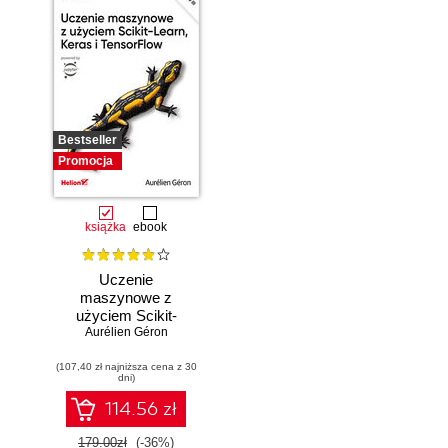
Bestseller
Promocja
książka
ebook
Uczenie
maszynowe z
użyciem Scikit-
Learn, Keras i
Aurélien Géron
TensorFlow.
(107,40 zł najniższa cena z 30
Wydanie III
dni)
114.56 zł
179.00zł
(-36%)