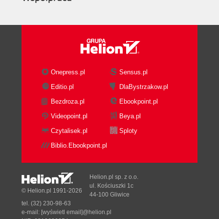
Onepress.pl
Sensus.pl
Editio.pl
DlaBystrzakow.pl
Bezdroza.pl
Ebookpoint.pl
Videopoint.pl
Beya.pl
Czytalisek.pl
Sploty
Biblio.Ebookpoint.pl
Helion.pl sp. z o.o.
ul. Kościuszki 1c
© Helion.pl 1991-2026
44-100 Gliwice
tel. (32) 230-98-63
e-mail:
[wyświetl email]@helion.pl