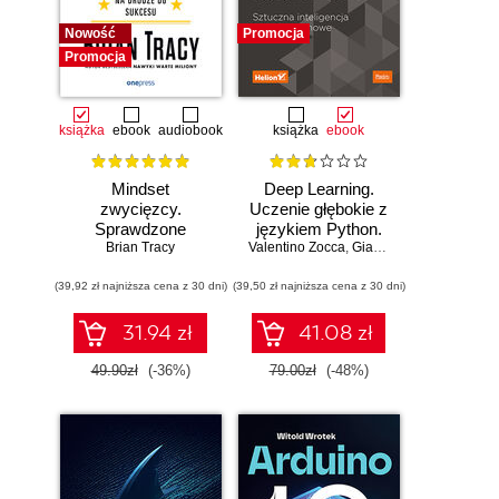
Nowość
Promocja
Promocja
książka
ebook
audiobook
książka
ebook
Mindset
Deep Learning.
zwycięzcy.
Uczenie głębokie z
Sprawdzone
językiem Python.
strategie na drodze
Brian Tracy
Valentino Zocca
Sztuczna
,
Gianmario Spacagna
,
D
do sukcesu
inteligencja i sieci
(39,92 zł najniższa cena z 30 dni)
(39,50 zł najniższa cena z 30 dni)
neuronowe
31.94 zł
41.08 zł
49.90zł
(-36%)
79.00zł
(-48%)