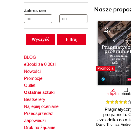
Nasze propoz
Zakres cen
–
Wyczyść
BLOG
eBooki za 0,00zł
Promocja
Nowości
Promocje
Outlet
Ostatnie sztuki
książka
ebook
Bestsellery
Najlepiej oceniane
Pragmatyczn
Przedsprzedaż
programista. 
czeladnika do mis
Zapowiedzi
David Thomas
Wydanie II
,
Andre
Druk na żądanie