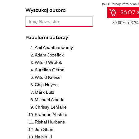
(53,40 zł najniższa cena z
Wyszukaj autora
56.07 z
89.00zł
(-37%
Popularni autorzy
Anil Ananthaswamy
Adam Józefiok
Witold Wrotek
Aurélien Géron
Witold Krieser
Chip Huyen
Mark Lutz
Michael Albada
Chrissy LeMaire
Brandon Abshire
Rishal Hurbans
Jun Shan
Haibin Li