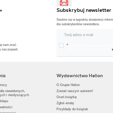
»
Subskrybuj newsletter 
Średnio raz w tygodniu dostaniesz infor
dla subskrybentów newslettera.
Daj nam znać.
*
Chcę otrzymywać na podany e-ma
u nas pojawił.
oraz nowościach wydawniczych.
nia
Wydawnictwo Helion
mocy
O Grupie Helion
dla niewidomych,
Zostań naszym autorem!
ych i niesłyszących
Oceń książkę
klepu
Zgłoś erratę
ywatności
Przykłady do książek