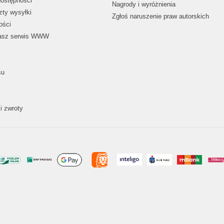
dostępności
Nagrody i wyróżnienia
zty wysyłki
Zgłoś naruszenie praw autorskich
ości
nasz serwis WWW
su
i zwroty