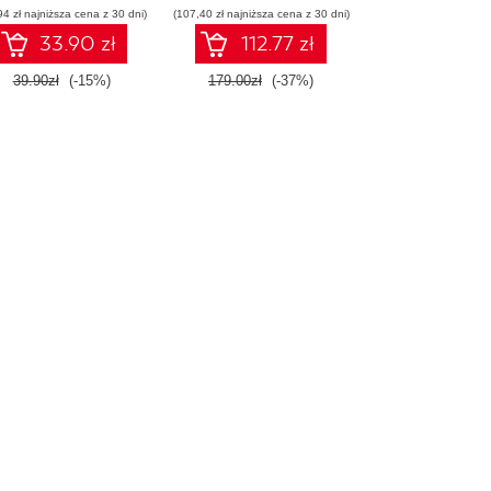
94 zł najniższa cena z 30 dni)
(107,40 zł najniższa cena z 30 dni)
33.90 zł
112.77 zł
39.90zł
(-15%)
179.00zł
(-37%)