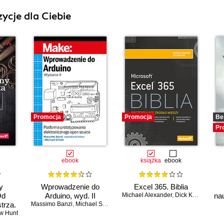
ycje dla Ciebie
Promocja
Promocja
Be
Pr
ebook
książka
ebook
y
Wprowadzenie do
Excel 365. Biblia
Od
Arduino, wyd. II
Michael Alexander
,
Dick Kusleika
na
trza.
Massimo Banzi
,
Michael Shiloh
w Hunt