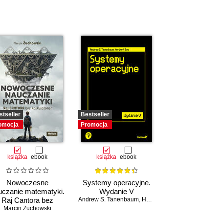
stseller
Bestseller
omocja
Promocja
książka
ebook
książka
ebook
Nowoczesne
Systemy operacyjne.
uczanie matematyki.
Wydanie V
Raj Cantora bez
Andrew S. Tanenbaum
,
Herbert Bos
Marcin Żuchowski
kalkulatora?