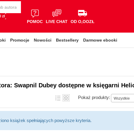
 zł
POMOC
LIVE CHAT
OD O,OOZŁ
oki
Promocje
Nowości
Bestsellery
Darmowe ebooki
tora: Swapnil Dubey dostępne w księgarni Heli
Pokaż produkty:
Wszystkie
ziono książek spełniających powyższe kryteria.