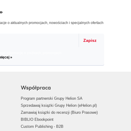
»
macje o aktualnych promocjach, nowościach i specjalnych ofertach
Zapisz
il informacje o zniżkach, promocjach
więcej »
Współpraca
Program partnerski Grupy Helion SA
Sprzedawaj książki Grupy Helion (eHelion.pl)
Zamawiaj książki do recenzji (Biuro Prasowe)
BIBLIO Ebookpoint
Custom Publishing - B2B