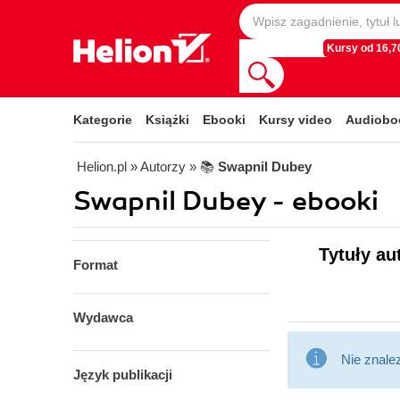
Kursy od 16,70
Kategorie
Książki
Ebooki
Kursy video
Audiobo
Helion.pl
» Autorzy
» 📚
Swapnil Dubey
Swapnil Dubey - ebooki
Tytuły au
Format
Wydawca
Nie znale
Język publikacji