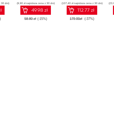
 30 dni)
(9,90 zł najniższa cena z 30 dni)
(107,40 zł najniższa cena z 30 dni)
(23,
ł
49.98 zł
112.77 zł
)
58.80 zł
(-15%)
179.00zł
(-37%)