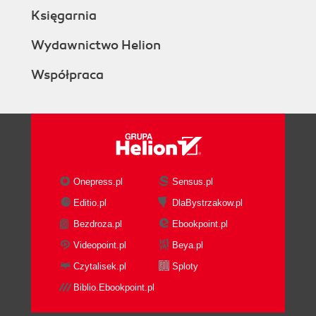
Księgarnia
Wydawnictwo Helion
Współpraca
Onepress.pl
Sensus.pl
Editio.pl
DlaBystrzakow.pl
Bezdroza.pl
Ebookpoint.pl
Videopoint.pl
Beya.pl
Czytalisek.pl
Sploty
Biblio.Ebookpoint.pl