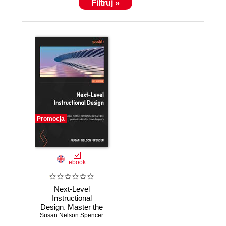
Filtruj »
Promocja
ebook
Next-Level
Instructional
Design. Master the
Susan Nelson Spencer
four competencies
shared by