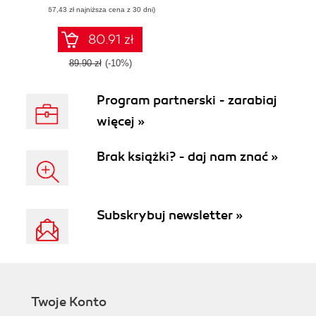
(67,43 zł najniższa cena z 30 dni)
professional
instructional
designers
80.91 zł
89.90 zł
(-10%)
Program partnerski - zarabiaj
więcej »
Brak książki? - daj nam znać »
Subskrybuj newsletter »
Twoje Konto