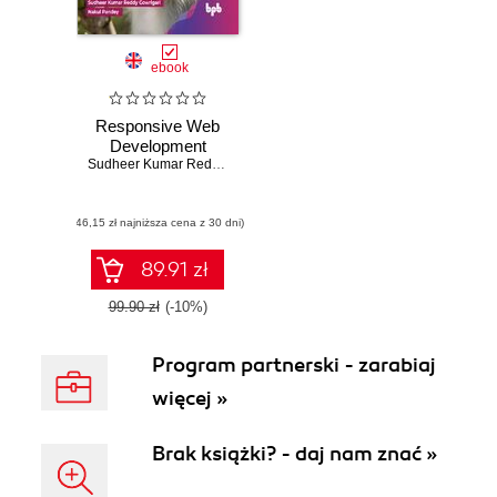
ebook
Responsive Web
Development
Sudheer Kumar Reddy Gowrigari
,
Nakul Pandey
(46,15 zł najniższa cena z 30 dni)
89.91 zł
99.90 zł
(-10%)
Program partnerski - zarabiaj
więcej »
Brak książki? - daj nam znać »