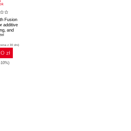
ok
ith Fusion
r additive
ng, and
simulation
zel
paration
 cena z 30 dni)
s
10 zł
(-10%)