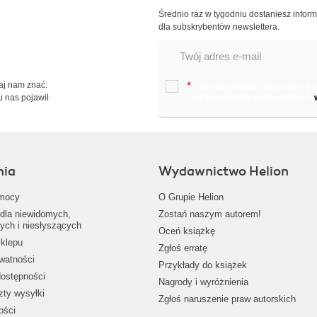
Średnio raz w tygodniu dostaniesz infor
dla subskrybentów newslettera.
Daj nam znać.
*
Chcę otrzymywać na podany e-ma
u nas pojawił.
oraz nowościach wydawniczych.
nia
Wydawnictwo Helion
mocy
O Grupie Helion
dla niewidomych,
Zostań naszym autorem!
ych i niesłyszących
Oceń książkę
klepu
Zgłoś erratę
ywatności
Przykłady do książek
dostępności
Nagrody i wyróżnienia
zty wysyłki
Zgłoś naruszenie praw autorskich
ości