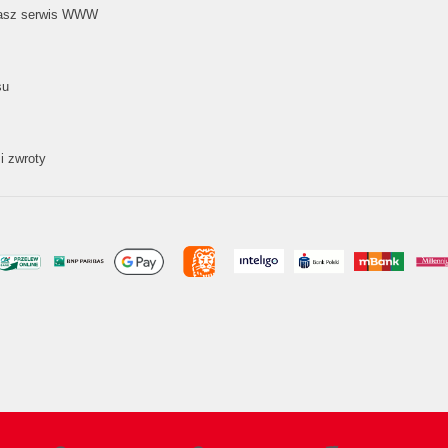
nasz serwis WWW
su
i zwroty