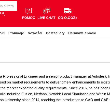
 zł
POMOC
LIVE CHAT
OD O,OOZŁ
oki
Promocje
Nowości
Bestsellery
Darmowe ebooki
 a Professional Engineer and a senior product manager at Autodesk In
ed on market requirements to deliver timely enhancements to existin
 the market expected quality requirements. Since 2016, he has been
olio including Fusion, Netfabb, Netfabb Local Simulation and Within Me
on University since 2014, teaching the Introduction to CAD and CAE 