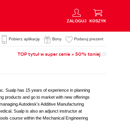
ZALOGUJ
KOSZYK
Pobierz aplikację
Bony
Podaruj prezent
TOP tytuł w super cenie » 50% taniej
c. Sualp has 15 years of experience in planning
g products and go to market with new offerings
 managing Autodesk's Additive Manufacturing
dical. Sualp is also an adjunct instructor at
tools course within the Mechanical Engineering