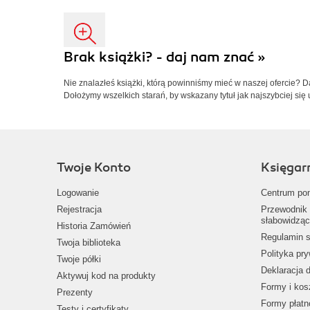
Brak książki? - daj nam znać »
Nie znalazłeś książki, którą powinniśmy mieć w naszej ofercie? 
Dołożymy wszelkich starań, by wskazany tytuł jak najszybciej się 
Twoje Konto
Księgar
Logowanie
Centrum po
Rejestracja
Przewodnik 
słabowidząc
Historia Zamówień
Regulamin s
Twoja biblioteka
Polityka pr
Twoje półki
Deklaracja 
Aktywuj kod na produkty
Formy i kos
Prezenty
Formy płatn
Testy i certyfikaty