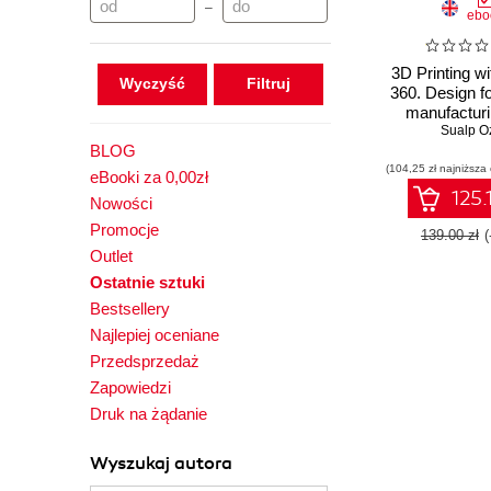
–
ebo
3D Printing w
Wyczyść
360. Design fo
manufacturi
level up your 
Sualp O
BLOG
and print pre
(104,25 zł najniższa
skill
eBooki za 0,00zł
125.
Nowości
Promocje
139.00 zł
Outlet
Ostatnie sztuki
Bestsellery
Najlepiej oceniane
Przedsprzedaż
Zapowiedzi
Druk na żądanie
Wyszukaj autora