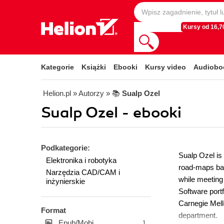
Kursy od 16,70
Kategorie
Książki
Ebooki
Kursy video
Audiobo
Helion.pl
» Autorzy
» 📚
Sualp Ozel
Sualp Ozel - ebooki
Podkategorie:
Sualp Ozel is
Elektronika i robotyka
road-maps bas
Narzędzia CAD/CAM i
while meeting
inżynierskie
Software portf
Carnegie Mell
Format
department.
Epub/Mobi
1