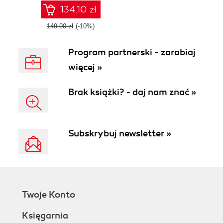
survival analysis
134.10 zł
149.00 zł
(-10%)
Program partnerski - zarabiaj
więcej »
Brak książki? - daj nam znać »
Subskrybuj newsletter »
Twoje Konto
Księgarnia