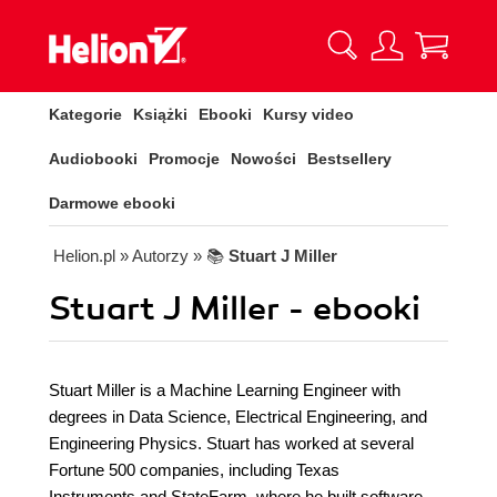
Kategorie
Książki
Ebooki
Kursy video
Audiobooki
Promocje
Nowości
Bestsellery
Darmowe ebooki
Helion.pl
» Autorzy
» 📚
Stuart J Miller
Stuart J Miller - ebooki
Stuart Miller is a Machine Learning Engineer with
degrees in Data Science, Electrical Engineering, and
Engineering Physics. Stuart has worked at several
Fortune 500 companies, including Texas
Instruments and StateFarm, where he built software