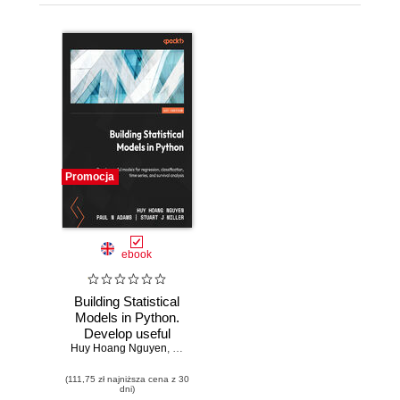
Promocja
ebook
Building Statistical
Models in Python.
Develop useful
Huy Hoang Nguyen
models for
,
Paul N Adams
,
Stuart J Miller
regression,
(111,75 zł najniższa cena z 30
classification, time
dni)
series, and