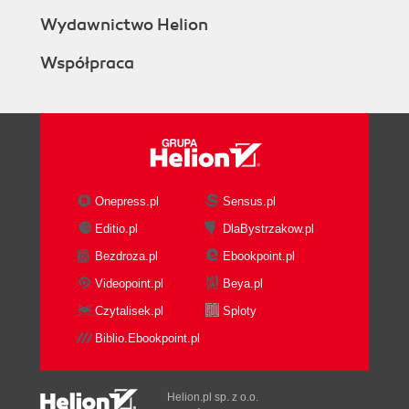
Wydawnictwo Helion
Współpraca
Onepress.pl
Sensus.pl
Editio.pl
DlaBystrzakow.pl
Bezdroza.pl
Ebookpoint.pl
Videopoint.pl
Beya.pl
Czytalisek.pl
Sploty
Biblio.Ebookpoint.pl
Helion.pl sp. z o.o.